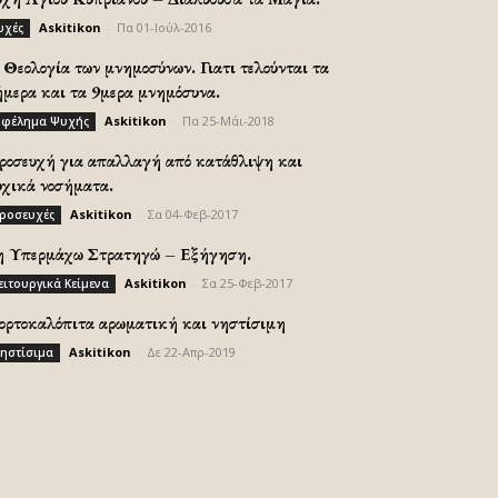
Askitikon
-
Πα 01-Ιούλ-2016
υχές
Θεολογία των μνημοσύνων. Γιατι τελούνται τα
ήμερα και τα 9μερα μνημόσυνα.
Askitikon
-
Πα 25-Μάι-2018
φέλημα Ψυχής
ροσευχή για απαλλαγή από κατάθλιψη και
υχικά νοσήματα.
Askitikon
-
Σα 04-Φεβ-2017
ροσευχές
η Υπερμάχω Στρατηγώ – Εξήγηση.
Askitikon
-
Σα 25-Φεβ-2017
ειτουργικά Κείμενα
ορτοκαλόπιτα αρωματική και νηστίσιμη
Askitikon
-
Δε 22-Απρ-2019
ηστίσιμα