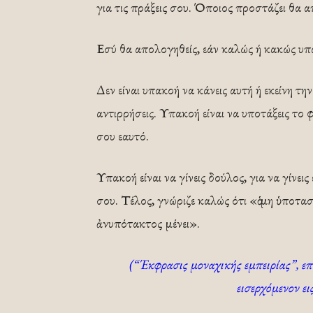
για τις πράξεις σου. Όποιος προστάζει θα 
Εσύ θα απολογηθείς, εάν καλώς ή κακώς υπ
Δεν είναι υπακοή να κάνεις αυτή ή εκείνη τη
αντιρρήσεις. Υπακοή είναι να υποτάξεις το
σου εαυτό.
Υπακοή είναι να γίνεις δούλος, για να γίνει
σου. Τέλος, γνώριζε καλώς ότι «ὁ μη ὑποτασ
ἀνυπότακτος μένει».
(“Έκφρασις μοναχικής εμπειρίας”, ε
εισερχόμενον ει