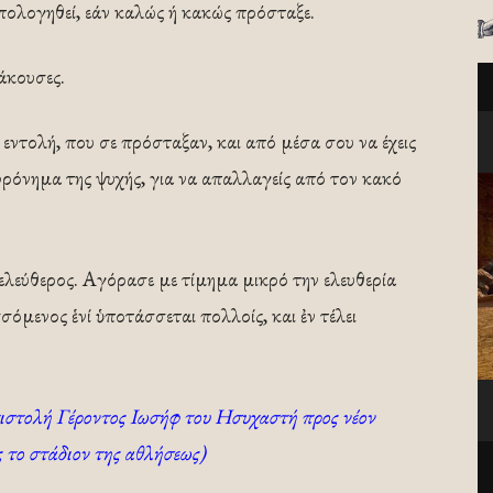
απολογηθεί, εάν καλώς ή κακώς πρόσταξε.
άκουσες.
ν εντολή, που σε πρόσταξαν, και από μέσα σου να έχεις
 φρόνημα της ψυχής, για να απαλλαγείς από τον κακό
ς ελεύθερος. Αγόρασε με τίμημα μικρό την ελευθερία
σόμενος ἑνί ὑποτάσσεται πολλοίς, και ἐν τέλει
πιστολή Γέροντος Ιωσήφ του Ησυχαστή προς νέον
ς το στάδιον της αθλήσεως)