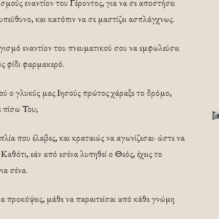
ισμούς εναντίον του Γέροντος, για να σε αποστήσει
 υπεύθυνο, και κατόπιν να σε μαστίζει ασπλάγχνως.
γισμό εναντίον του πνευματικού σου να εμφωλεύσει
ως φίδι φαρμακερό.
ού ο γλυκύς μας Ιησούς πρώτος χάραξε το δρόμο,
 πίσω Του;
πλία που έλαβες, και κραταιώς να αγωνίζεσαι· ώστε να
αθότι, εάν από εσένα λυπηθεί ο Θεός, έχεις το
ια σένα.
να προκόψεις, μάθε να παραιτείσαι από κάθε γνώμη