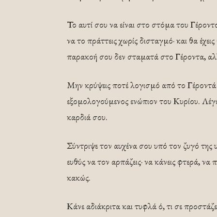
Το αυτί σου να είναι στο στόμα του Γέροντο
να το πράττεις χωρίς δισταγμό· και θα έχεις
παρακοή σου δεν σταματά στο Γέροντα, αλλ
Μην κρύψεις ποτέ λογισμό από το Γέροντά 
εξομολογούμενος ενώπιον του Κυρίου. Λέγε 
καρδιά σου.
Σύντριψε τον αυχένα σου υπό τον ζυγό της 
ευθύς να τον αρπάζεις· να κάνεις φτερά, να π
κακώς.
Κάνε αδιάκριτα και τυφλά ό, τι σε προστάζει