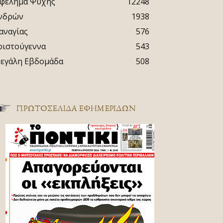
φέλημα Ψυχής
12248
νδρών
1938
αναγίας
576
ριστούγεννα
543
εγάλη Εβδομάδα
508
ΠΡΩΤΟΣΈΛΙΔΑ ΕΦΗΜΕΡΊΔΩΝ