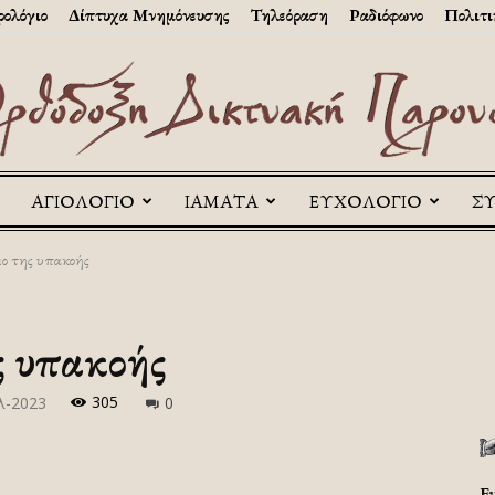
ολόγιο
Δίπτυχα Μνημόνευσης
Τηλεόραση
Ραδιόφωνο
Πολιτι
ΑΓΙΟΛΟΓΙΟ
ΙΑΜΑΤΑ
ΕΥΧΟΛΟΓΙΟ
Σ
Askitikon
ιο της υπακοής
ς υπακοής
305
λ-2023
0
Ε