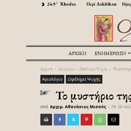
24.9
Rhodes
Περί Askitikon
Ημερ
C
ΑΡΧΙΚΉ
ΕΝΗΜΕΡΩΣΗ
Αρχική
Αγιολόγιο
Ωφέλημα Ψυχής
Το μυστήρ
Αγιολόγιο
Ωφέλημα Ψυχής
Το μυστήριο τη
Από
Αρχιμ. Αθανάσιος Μισσός
-
Πε 20-Ιού