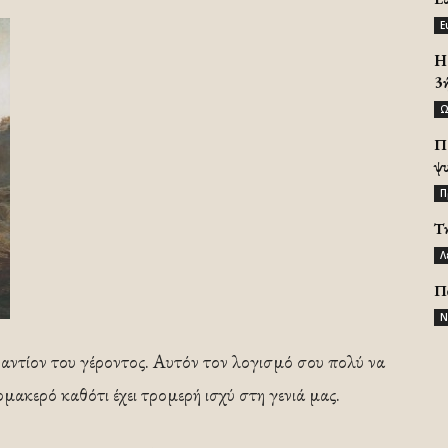
Ε
H 
3
Ω
Π
ψ
Π
Τ
Λ
Π
Ν
ναντίον του γέροντος. Αυτόν τον λογισμό σου πολύ να
ρμακερό καθότι έχει τρομερή ισχύ στη γενιά μας.