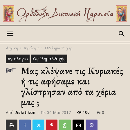
Askitikon
Αρχική
Αγιολόγιο
Ωφέλημα Ψυχής
Αγιολόγιο
Ωφέλημα Ψυχής
Μας κλέψανε τις Κυριακές
ή τις αφήσαμε και
γλίστρησαν από τα χέρια
μας ;
100
Από
Askitikon
-
Πε 04-Μάι-2017
0