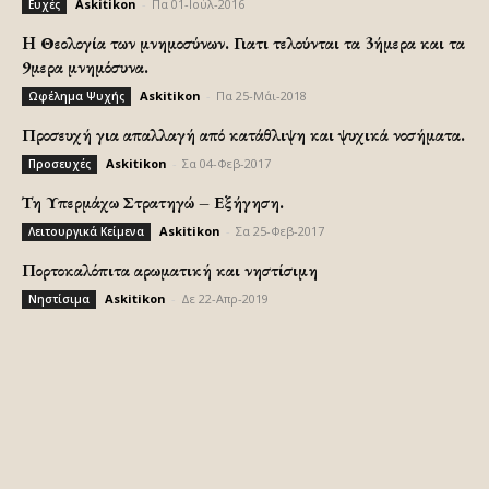
Askitikon
-
Πα 01-Ιούλ-2016
Ευχές
H Θεολογία των μνημοσύνων. Γιατι τελούνται τα 3ήμερα και τα
9μερα μνημόσυνα.
Askitikon
-
Πα 25-Μάι-2018
Ωφέλημα Ψυχής
Προσευχή για απαλλαγή από κατάθλιψη και ψυχικά νοσήματα.
Askitikon
-
Σα 04-Φεβ-2017
Προσευχές
Τη Υπερμάχω Στρατηγώ – Εξήγηση.
Askitikon
-
Σα 25-Φεβ-2017
Λειτουργικά Κείμενα
Πορτοκαλόπιτα αρωματική και νηστίσιμη
Askitikon
-
Δε 22-Απρ-2019
Νηστίσιμα