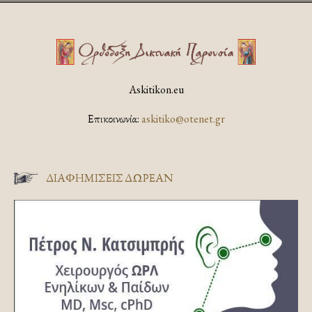
Askitikon.eu
Επικοινωνία:
askitiko@otenet.gr
ΔΙΑΦΗΜΊΣΕΙΣ ΔΩΡΕΆΝ