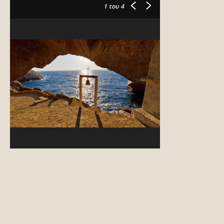
1
του 4