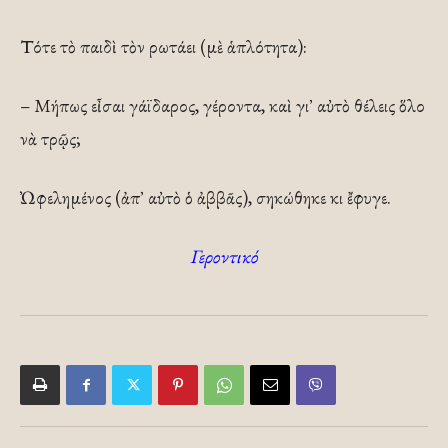
Τότε τὸ παιδὶ τὸν ρωτάει (μὲ ἁπλότητα):
– Μήπως εἶσαι γάϊδαρος, γέροντα, καὶ γι᾿ αὐτὸ θέλεις ὅλο
νὰ τρῷς;
Ὠφελημένος (ἀπ᾿ αὐτὸ ὁ ἀββᾶς), σηκώθηκε κι ἔφυγε.
Γεροντικό