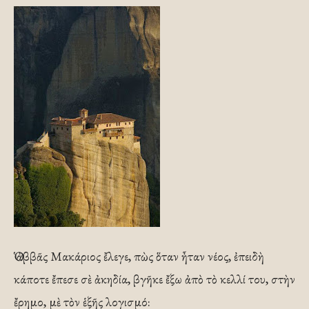
Ὁ ἀββᾶς Μακάριος ἔλεγε, πὼς ὅταν ἦταν νέος, ἐπειδὴ
κάποτε ἔπεσε σὲ ἀκηδία, βγῆκε ἔξω ἀπὸ τὸ κελλί του, στὴν
ἔρημο, μὲ τὸν ἑξῆς λογισμό: