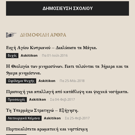
ΔΗΜΟΦΙΛΗ ΑΡΘΡΑ
Ευχή Αγίου Κυπριανού – Διαλύουσα τα Μάγια.
Askitikon
-
Πα 01-Ιούλ-2016
Ευχές
H Θεολογία των μνημοσύνων. Γιατι τελούνται τα 3ήμερα και τα
9μερα μνημόσυνα.
Askitikon
-
Πα 25-Μάι-2018
Ωφέλημα Ψυχής
Προσευχή για απαλλαγή από κατάθλιψη και ψυχικά νοσήματα.
Askitikon
-
Σα 04-Φεβ-2017
Προσευχές
Τη Υπερμάχω Στρατηγώ – Εξήγηση.
Askitikon
-
Σα 25-Φεβ-2017
Λειτουργικά Κείμενα
Πορτοκαλόπιτα αρωματική και νηστίσιμη