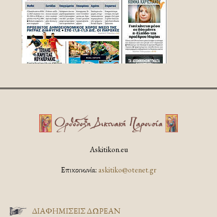
Askitikon.eu
Επικοινωνία:
askitiko@otenet.gr
ΔΙΑΦΗΜΊΣΕΙΣ ΔΩΡΕΆΝ