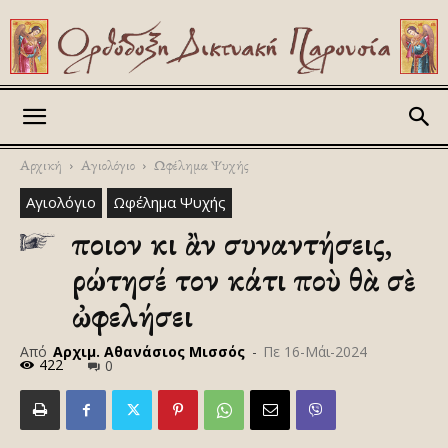
Askitikon
Αρχική
Αγιολόγιο
Ωφέλημα Ψυχής
Αγιολόγιο
Ωφέλημα Ψυχής
Ὅποιον κι ἂν συναντήσεις,
ρώτησέ τον κάτι ποὺ θὰ σὲ
ὠφελήσει
Από
Αρχιμ. Αθανάσιος Μισσός
-
Πε 16-Μάι-2024
422
0