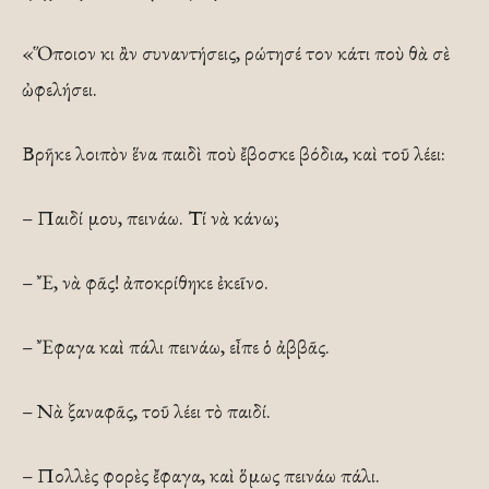
«Ὅποιον κι ἂν συναντήσεις, ρώτησέ τον κάτι ποὺ θὰ σὲ
ὠφελήσει.
Βρῆκε λοιπὸν ἕνα παιδὶ ποὺ ἔβοσκε βόδια, καὶ τοῦ λέει:
– Παιδί μου, πεινάω. Τί νὰ κάνω;
– Ἔ, νὰ φᾶς! ἀποκρίθηκε ἐκεῖνο.
– Ἔφαγα καὶ πάλι πεινάω, εἶπε ὁ ἀββᾶς.
– Νὰ ξαναφᾶς, τοῦ λέει τὸ παιδί.
– Πολλὲς φορὲς ἔφαγα, καὶ ὅμως πεινάω πάλι.