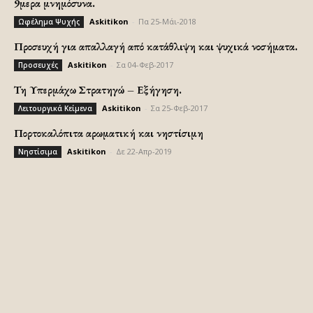
9μερα μνημόσυνα.
Askitikon
-
Πα 25-Μάι-2018
Ωφέλημα Ψυχής
Προσευχή για απαλλαγή από κατάθλιψη και ψυχικά νοσήματα.
Askitikon
-
Σα 04-Φεβ-2017
Προσευχές
Τη Υπερμάχω Στρατηγώ – Εξήγηση.
Askitikon
-
Σα 25-Φεβ-2017
Λειτουργικά Κείμενα
Πορτοκαλόπιτα αρωματική και νηστίσιμη
Askitikon
-
Δε 22-Απρ-2019
Νηστίσιμα