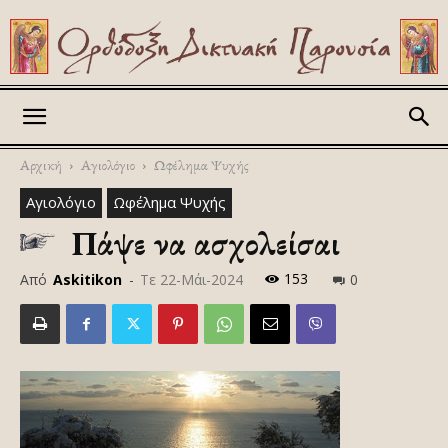
Askitikon
Αρχική
Αγιολόγιο
Ωφέλημα Ψυχής
Αγιολόγιο
Ωφέλημα Ψυχής
Πάψε να ασχολείσαι
153
Από
Askitikon
-
Τε 22-Μάι-2024
0