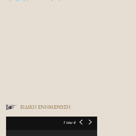
ΕΙΔΙΚΉ ΕΝΗΜΈΡΩΣΗ
1
του 4