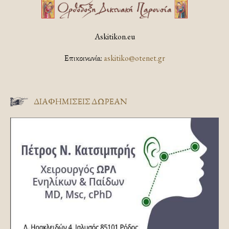
Askitikon.eu
Επικοινωνία:
askitiko@otenet.gr
ΔΙΑΦΗΜΊΣΕΙΣ ΔΩΡΕΆΝ