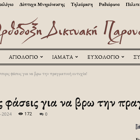
ολόγιο
Δίπτυχα Μνημόνευσης
Τηλεόραση
Ραδιόφωνο
Πολιτι
ΑΓΙΟΛΟΓΙΟ
ΙΑΜΑΤΑ
ΕΥΧΟΛΟΓΙΟ
Σ
Askitikon
σερις φάσεις για να βρω την πραγματική ευτυχία!
 φάσεις για να βρω την πρα
172
-2024
0
Ε