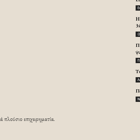
Ε
H 
3
Ω
Π
ψ
Π
Τ
Λ
Π
Ν
ά πλούσιο επιχειρηματία.