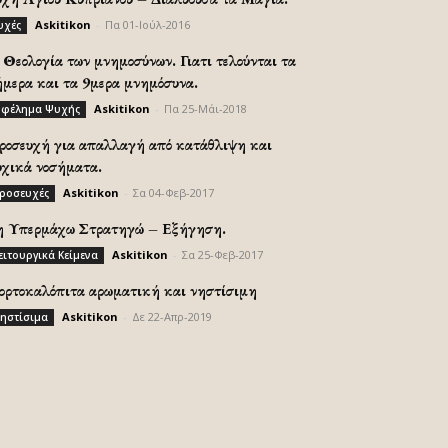
Askitikon
-
Πα 01-Ιούλ-2016
υχές
Θεολογία των μνημοσύνων. Γιατι τελούνται τα
ήμερα και τα 9μερα μνημόσυνα.
Askitikon
-
Πα 25-Μάι-2018
φέλημα Ψυχής
ροσευχή για απαλλαγή από κατάθλιψη και
υχικά νοσήματα.
Askitikon
-
Σα 04-Φεβ-2017
ροσευχές
η Υπερμάχω Στρατηγώ – Εξήγηση.
Askitikon
-
Σα 25-Φεβ-2017
ειτουργικά Κείμενα
ορτοκαλόπιτα αρωματική και νηστίσιμη
Askitikon
-
Δε 22-Απρ-2019
ηστίσιμα