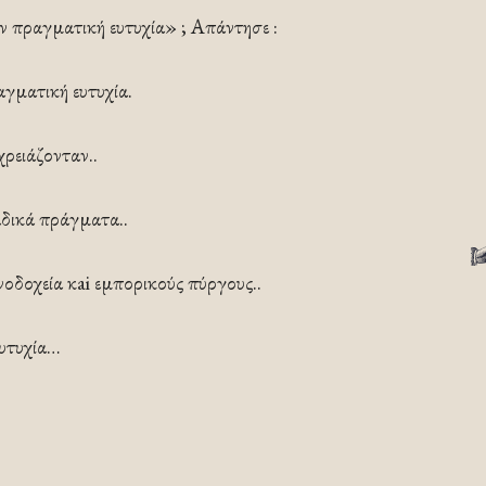
ην πραγματική ευτυχία» ; Απάντησε :
αγματική ευτυχία.
ρειάζονταν..
αδικά πράγματα..
νοδοχεία κai εμπορικούς πύργους..
Ευτυχία…