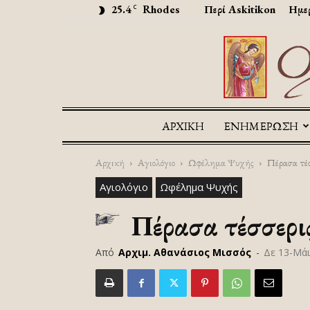
25.4
Rhodes
Περί Askitikon
Ημερ
C
ΑΡΧΙΚΉ
ΕΝΗΜΕΡΩΣΗ
Αρχική
Αγιολόγιο
Ωφέλημα Ψυχής
Πέρασα τέσ
Αγιολόγιο
Ωφέλημα Ψυχής
Πέρασα τέσσερις
Από
Αρχιμ. Αθανάσιος Μισσός
-
Δε 13-Μάι