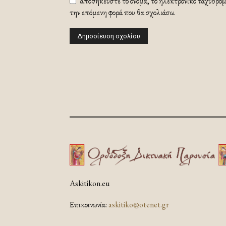
αποθηκεύστε το όνομα, το ηλεκτρονικό ταχυδρομε
την επόμενη φορά που θα σχολιάσω.
Askitikon.eu
Επικοινωνία:
askitiko@otenet.gr