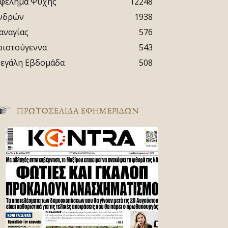
φέλημα Ψυχής
12248
νδρών
1938
αναγίας
576
ριστούγεννα
543
εγάλη Εβδομάδα
508
ΠΡΩΤΟΣΈΛΙΔΑ ΕΦΗΜΕΡΊΔΩΝ