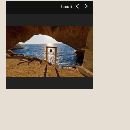
1
του 4