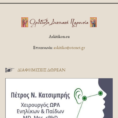
Askitikon.eu
Επικοινωνία:
askitiko@otenet.gr
ΔΙΑΦΗΜΊΣΕΙΣ ΔΩΡΕΆΝ