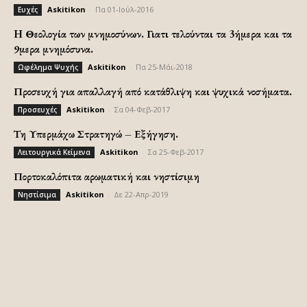
Askitikon
-
Πα 01-Ιούλ-2016
Ευχές
H Θεολογία των μνημοσύνων. Γιατι τελούνται τα 3ήμερα και τα
9μερα μνημόσυνα.
Askitikon
-
Πα 25-Μάι-2018
Ωφέλημα Ψυχής
Προσευχή για απαλλαγή από κατάθλιψη και ψυχικά νοσήματα.
Askitikon
-
Σα 04-Φεβ-2017
Προσευχές
Τη Υπερμάχω Στρατηγώ – Εξήγηση.
Askitikon
-
Σα 25-Φεβ-2017
Λειτουργικά Κείμενα
Πορτοκαλόπιτα αρωματική και νηστίσιμη
Askitikon
-
Δε 22-Απρ-2019
Νηστίσιμα