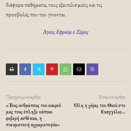
διάφορα παθήματα, τους εξευτελισμούς και τις
προσβολές που του γίνονται.
Άγιος Εφραίμ ο Σύρος
Προηγούμενο άρθρο
Επόμενο άρθρο
«Τους ανθρώπους του καιρού
Όλη η χάρις του Θεού στο
μας τους έπληξε κάποια
Ευαγγέλιο…
φοβερή ασθένεια, η
πνευματική αχρωματοψία»