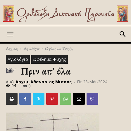
Askitikon
Αρχική
Αγιολόγιο
Ωφέλημα Ψυχής
Αγιολόγιο
Ωφέλημα Ψυχής
Πριν απ’ όλα
Από
Αρχιμ. Αθανάσιος Μισσός
-
Πε 23-Μάι-2024
94
0