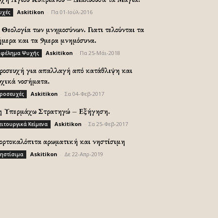
Askitikon
-
Πα 01-Ιούλ-2016
υχές
Θεολογία των μνημοσύνων. Γιατι τελούνται τα
ήμερα και τα 9μερα μνημόσυνα.
Askitikon
-
Πα 25-Μάι-2018
φέλημα Ψυχής
ροσευχή για απαλλαγή από κατάθλιψη και
υχικά νοσήματα.
Askitikon
-
Σα 04-Φεβ-2017
ροσευχές
η Υπερμάχω Στρατηγώ – Εξήγηση.
Askitikon
-
Σα 25-Φεβ-2017
ειτουργικά Κείμενα
ορτοκαλόπιτα αρωματική και νηστίσιμη
Askitikon
-
Δε 22-Απρ-2019
ηστίσιμα