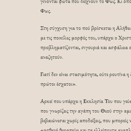
γίνονται φώτα που δείχνουν το Φως. Κι όπο
Φως.
Στη σύγχυση για το πού βρίσκεται η Αλήθε
με τις ποικίλες μορφές του, υπάρχει ο Χρισ
προβληματίζονται, σιγουριά και ασφάλεια σ
αναζητούν.
Γιατί δεν είναι στασιμότητα, ούτε ρουτίνα 
πρώτοι έσχατοι».
Αρκεί που υπάρχει η Εκκλησία Του που γεύ
που γνωρίζεις την αγάπη του Θεού στην αμ
βεβαιώνεσαι χωρίς αποδείξεις, που μπορείς
«ασθενή θεραπεύει και τα ελλείποντα αναπλ