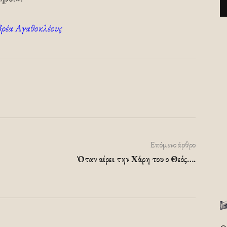
δρέα Αγαθοκλέους
Επόμενο άρθρο
Όταν αίρει την Χάρη του ο Θεός….