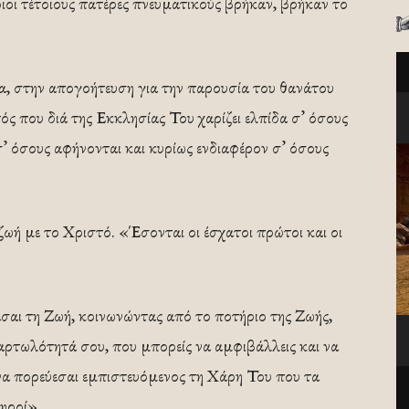
ιοι τέτοιους πατέρες πνευματικούς βρήκαν, βρήκαν το
ια, στην απογοήτευση για την παρουσία του θανάτου
τός που διά της Εκκλησίας Του χαρίζει ελπίδα σ’ όσους
’ όσους αφήνονται και κυρίως ενδιαφέρον σ’ όσους
η ζωή με το Χριστό. «Έσονται οι έσχατοι πρώτοι και οι
εσαι τη Ζωή, κοινωνώντας από το ποτήριο της Ζωής,
αρτωλότητά σου, που μπορείς να αμφιβάλλεις και να
 να πορεύεσαι εμπιστευόμενος τη Χάρη Του που τα
ηροί».