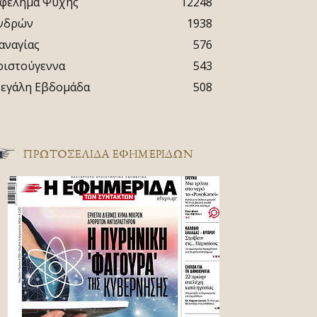
φέλημα Ψυχής
12248
νδρών
1938
αναγίας
576
ριστούγεννα
543
εγάλη Εβδομάδα
508
ΠΡΩΤΟΣΈΛΙΔΑ ΕΦΗΜΕΡΊΔΩΝ