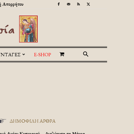
ή Απορρήτου
ΥΝΤΑΓΕΣ
E-SHOP
ΔΗΜΟΦΙΛΗ ΑΡΘΡΑ
υχή Αγίου Κυπριανού – Διαλύουσα τα Μάγια.