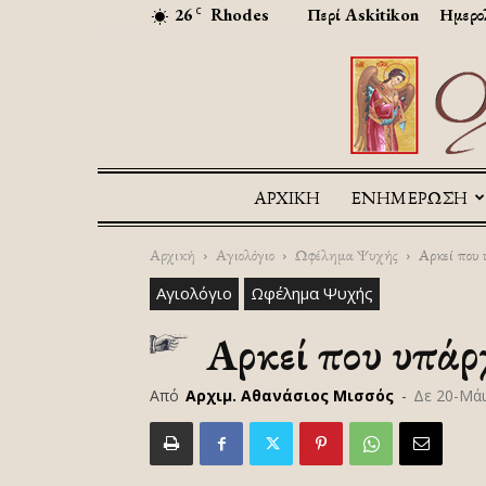
26
Rhodes
Περί Askitikon
Ημερο
C
ΑΡΧΙΚΉ
ΕΝΗΜΕΡΩΣΗ
Αρχική
Αγιολόγιο
Ωφέλημα Ψυχής
Αρκεί που 
Αγιολόγιο
Ωφέλημα Ψυχής
Αρκεί που υπάρ
Από
Αρχιμ. Αθανάσιος Μισσός
-
Δε 20-Μάι