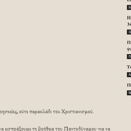
Ε
H 
3
Ω
Π
ψ
Π
Τ
Λ
Π
Ν
θρησκείες, ούτε παρακλάδι του Χριστιανισμού.
 να εισπράξουμε τη βοήθεια του Παντοδύναμου για να