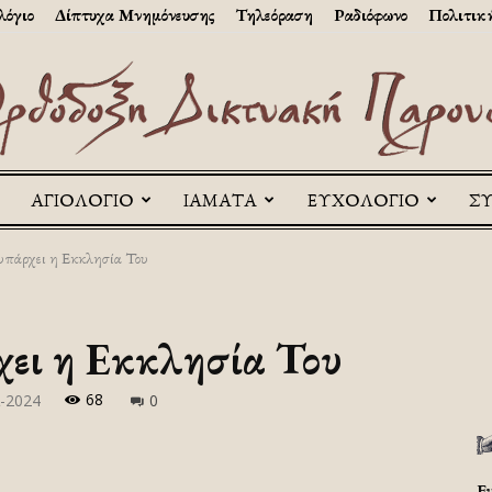
λόγιο
Δίπτυχα Μνημόνευσης
Τηλεόραση
Ραδιόφωνο
Πολιτικ
ΑΓΙΟΛΟΓΙΟ
ΙΑΜΑΤΑ
ΕΥΧΟΛΟΓΙΟ
Σ
Askitikon
υπάρχει η Εκκλησία Του
χει η Εκκλησία Του
68
-2024
0
Ε