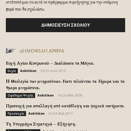
ιστότοπό μου σε αυτό το πρόγραμμα περιήγησης για την επόμενη
φορά που θα σχολιάσω.
ΔΗΜΟΦΙΛΗ ΑΡΘΡΑ
Ευχή Αγίου Κυπριανού – Διαλύουσα τα Μάγια.
Askitikon
-
Πα 01-Ιούλ-2016
Ευχές
H Θεολογία των μνημοσύνων. Γιατι τελούνται τα 3ήμερα και τα
9μερα μνημόσυνα.
Askitikon
-
Πα 25-Μάι-2018
Ωφέλημα Ψυχής
Προσευχή για απαλλαγή από κατάθλιψη και ψυχικά νοσήματα.
Askitikon
-
Σα 04-Φεβ-2017
Προσευχές
Τη Υπερμάχω Στρατηγώ – Εξήγηση.