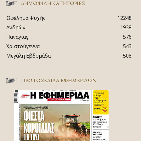
ΔΗΜΟΦΙΛΗ ΚΑΤΗΓΟΡΙΕΣ
Ωφέλημα Ψυχής
12248
Ανδρών
1938
Παναγίας
576
Χριστούγεννα
543
Μεγάλη Εβδομάδα
508
ΠΡΩΤΟΣΈΛΙΔΑ ΕΦΗΜΕΡΊΔΩΝ