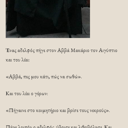
Ένας αδελφός πήγε στον Αββά Μακάριο τον Αιγύπτιο
και του λέει:
«Αββά, πες μου κάτι, πώς να σωθώ».
Και του λέει ο γέρων:
«Πήγαινε στο κοιμητήριο και βρίσε τους νεκρούς».
Πήγε λοιπόν ο αδελφός, ύβρισε και λιθοβόλησε. Και