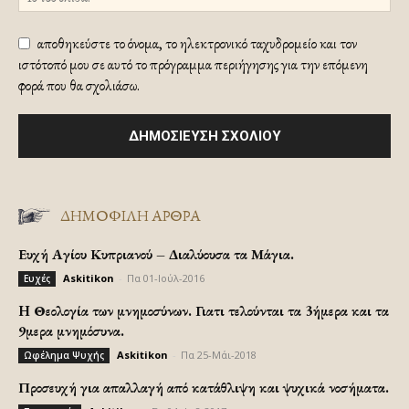
αποθηκεύστε το όνομα, το ηλεκτρονικό ταχυδρομείο και τον
ιστότοπό μου σε αυτό το πρόγραμμα περιήγησης για την επόμενη
φορά που θα σχολιάσω.
ΔΗΜΟΦΙΛΗ ΑΡΘΡΑ
Ευχή Αγίου Κυπριανού – Διαλύουσα τα Μάγια.
Askitikon
-
Πα 01-Ιούλ-2016
Ευχές
H Θεολογία των μνημοσύνων. Γιατι τελούνται τα 3ήμερα και τα
9μερα μνημόσυνα.
Askitikon
-
Πα 25-Μάι-2018
Ωφέλημα Ψυχής
Προσευχή για απαλλαγή από κατάθλιψη και ψυχικά νοσήματα.