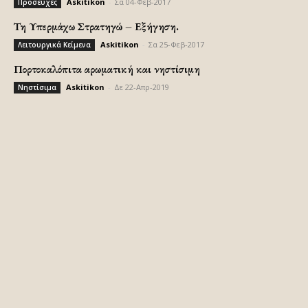
Askitikon
-
Σα 04-Φεβ-2017
Προσευχές
Τη Υπερμάχω Στρατηγώ – Εξήγηση.
Askitikon
-
Σα 25-Φεβ-2017
Λειτουργικά Κείμενα
Πορτοκαλόπιτα αρωματική και νηστίσιμη
Askitikon
-
Δε 22-Απρ-2019
Νηστίσιμα