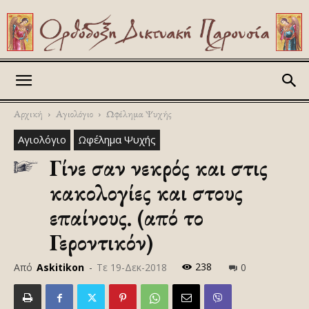
Askitikon
Αρχική
Αγιολόγιο
Ωφέλημα Ψυχής
Αγιολόγιο
Ωφέλημα Ψυχής
Γίνε σαν νεκρός και στις
κακολογίες και στους
επαίνους. (από το
Γεροντικόν)
238
Από
Askitikon
-
Τε 19-Δεκ-2018
0