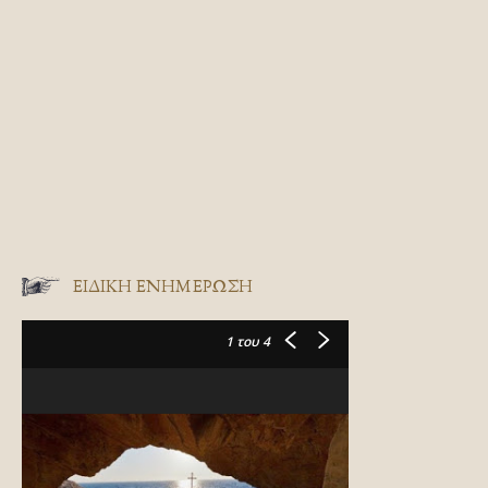
ΕΙΔΙΚΉ ΕΝΗΜΈΡΩΣΗ
1
του 4