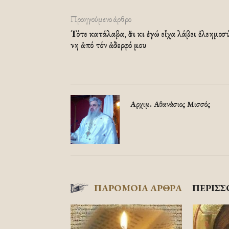
Προηγούμενο άρθρο
Τό­τε κα­τά­λα­βα, ὅ­τι κι ἐ­γώ εἶ­χα λά­βει ἐ­λε­η­μο­σ
νη ἀ­πό τόν ἀ­δερ­φό μου
Αρχιμ. Αθανάσιος Μισσός
ΠΑΡΟΜΟΙΑ ΑΡΘΡΑ
ΠΕΡΙΣΣ