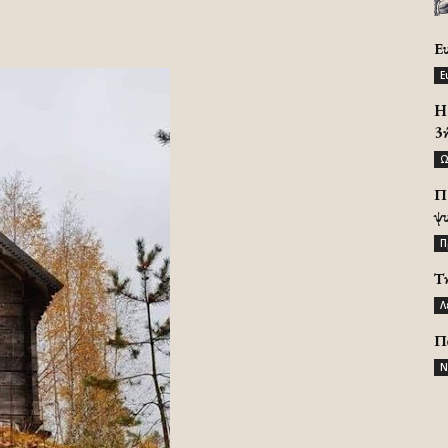
Ε
Ε
H 
3
Ω
Π
ψ
Π
Τ
Λ
Π
Ν