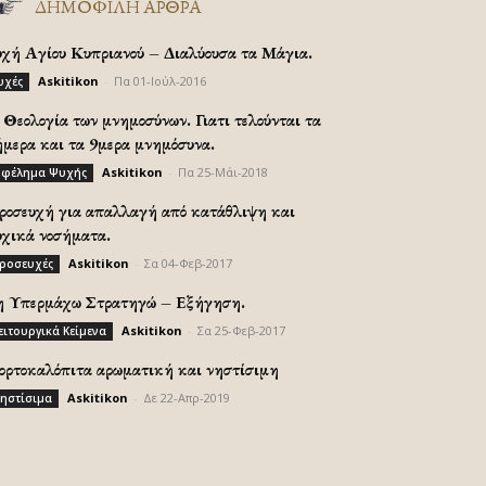
ΔΗΜΟΦΙΛΗ ΑΡΘΡΑ
υχή Αγίου Κυπριανού – Διαλύουσα τα Μάγια.
Askitikon
-
Πα 01-Ιούλ-2016
υχές
Θεολογία των μνημοσύνων. Γιατι τελούνται τα
ήμερα και τα 9μερα μνημόσυνα.
Askitikon
-
Πα 25-Μάι-2018
φέλημα Ψυχής
ροσευχή για απαλλαγή από κατάθλιψη και
υχικά νοσήματα.
Askitikon
-
Σα 04-Φεβ-2017
ροσευχές
η Υπερμάχω Στρατηγώ – Εξήγηση.
Askitikon
-
Σα 25-Φεβ-2017
ειτουργικά Κείμενα
ορτοκαλόπιτα αρωματική και νηστίσιμη
Askitikon
-
Δε 22-Απρ-2019
ηστίσιμα