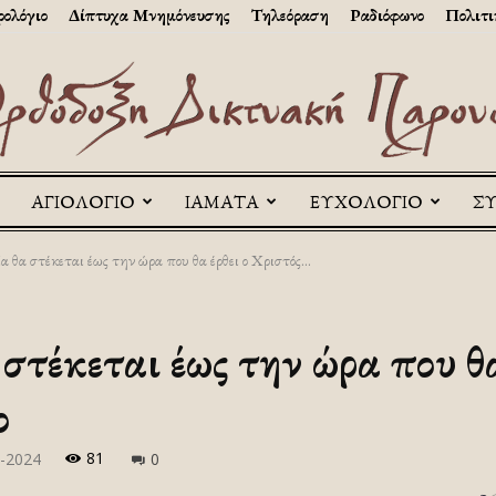
ολόγιο
Δίπτυχα Μνημόνευσης
Τηλεόραση
Ραδιόφωνο
Πολιτι
ΑΓΙΟΛΟΓΙΟ
ΙΑΜΑΤΑ
ΕΥΧΟΛΟΓΙΟ
Σ
Askitikon
 θα στέκεται έως την ώρα που θα έρθει ο Χριστός...
τέκεται έως την ώρα που θα
ο
81
-2024
0