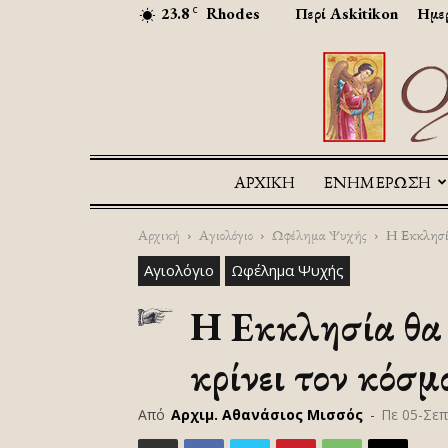
23.8
Rhodes
Περί Askitikon
Ημερ
C
ΑΡΧΙΚΉ
ΕΝΗΜΕΡΩΣΗ
Αρχική
Αγιολόγιο
Ωφέλημα Ψυχής
Η Εκκλησία
Αγιολόγιο
Ωφέλημα Ψυχής
Η Εκκλησία θα σ
κρίνει τον κόσμ
Από
Αρχιμ. Αθανάσιος Μισσός
-
Πε 05-Σεπ