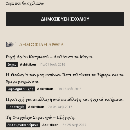
φορά που θα σχολιάσω.
ΔΗΜΟΦΙΛΗ ΑΡΘΡΑ
Ευχή Αγίου Κυπριανού – Διαλύουσα τα Μάγια.
Askitikon
-
Πα 01-Ιούλ-2016
Ευχές
H Θεολογία των μνημοσύνων. Γιατι τελούνται τα 3ήμερα και τα
9μερα μνημόσυνα.
Askitikon
-
Πα 25-Μάι-2018
Ωφέλημα Ψυχής
Προσευχή για απαλλαγή από κατάθλιψη και ψυχικά νοσήματα.
Askitikon
-
Σα 04-Φεβ-2017
Προσευχές
Τη Υπερμάχω Στρατηγώ – Εξήγηση.
Askitikon
-
Σα 25-Φεβ-2017
Λειτουργικά Κείμενα