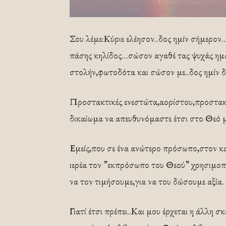
Σου λέμε:Κύριε ελέησον..δος ημίν σήμερο
πάσης κηλίδος…σώσον αγαθέ τας ψυχάς ημ
στολήν,φωτοδότα και σώσον με..δος ημίν δ
Προστακτικές ενεστώτα,αορίστου,προστακτ
δικαίωμα να απευθυνόμαστε έτσι στο Θεό 
Εμείς,που σε ένα ανώτερο πρόσωπο,στον 
ιερέα τον ”εκπρόσωπο του Θεού” χρησιμοπο
να τον τιμήσουμε,για να του δώσουμε αξία.
Γιατί έτσι πρέπει..Και μου έρχεται η άλλη 