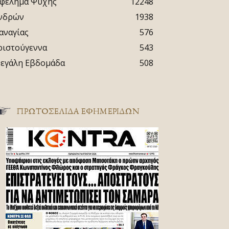
φέλημα Ψυχής
12248
νδρών
1938
αναγίας
576
ριστούγεννα
543
εγάλη Εβδομάδα
508
ΠΡΩΤΟΣΈΛΙΔΑ ΕΦΗΜΕΡΊΔΩΝ