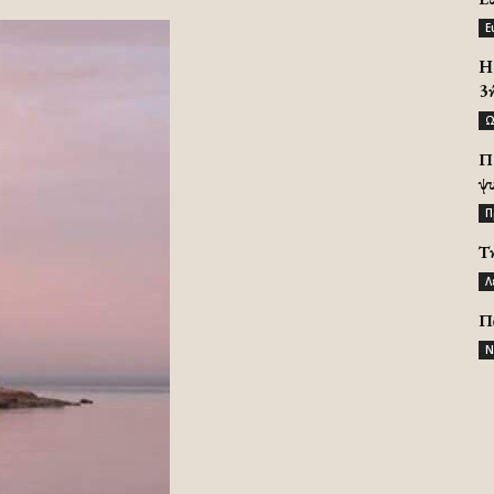
Ε
H 
3
Ω
Π
ψ
Π
Τ
Λ
Π
Ν