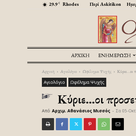
29.9
Rhodes
Περί Askitikon
Ημερ
C
ΑΡΧΙΚΉ
ΕΝΗΜΕΡΩΣΗ
Αρχική
Αγιολόγιο
Ωφέλημα Ψυχής
Κύριε…οι π
Αγιολόγιο
Ωφέλημα Ψυχής
Κύριε…οι προσευ
Από
Αρχιμ. Αθανάσιος Μισσός
-
Σα 05-Οκτ