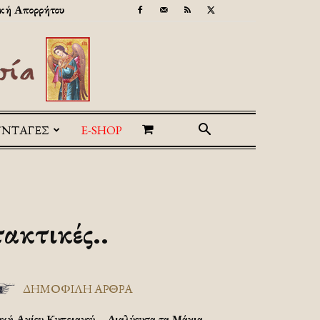
κή Απορρήτου
ΥΝΤΑΓΕΣ
E-SHOP
τακτικές..
ΔΗΜΟΦΙΛΗ ΑΡΘΡΑ
υχή Αγίου Κυπριανού – Διαλύουσα τα Μάγια.