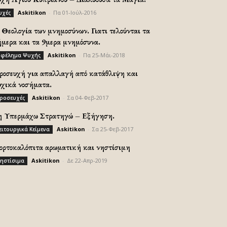
Askitikon
-
Πα 01-Ιούλ-2016
υχές
Θεολογία των μνημοσύνων. Γιατι τελούνται τα
ήμερα και τα 9μερα μνημόσυνα.
Askitikon
-
Πα 25-Μάι-2018
φέλημα Ψυχής
ροσευχή για απαλλαγή από κατάθλιψη και
υχικά νοσήματα.
Askitikon
-
Σα 04-Φεβ-2017
ροσευχές
η Υπερμάχω Στρατηγώ – Εξήγηση.
Askitikon
-
Σα 25-Φεβ-2017
ειτουργικά Κείμενα
ορτοκαλόπιτα αρωματική και νηστίσιμη
Askitikon
-
Δε 22-Απρ-2019
ηστίσιμα