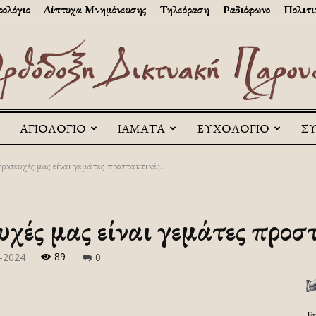
ολόγιο
Δίπτυχα Μνημόνευσης
Τηλεόραση
Ραδιόφωνο
Πολιτι
ΑΓΙΟΛΟΓΙΟ
ΙΑΜΑΤΑ
ΕΥΧΟΛΟΓΙΟ
Σ
Askitikon
ροσευχές μας είναι γεμάτες προστακτικές..
χές μας είναι γεμάτες προσ
89
-2024
0
Ε