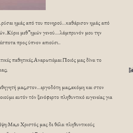
ν…ρύσαι ημάς από του πονηρού…καθάρισον ημάς από
ών..Κύριε μεθ”ημών γενού….λάμπρυνόν μου την
έσποτα προς ύπνον απιούσι..
ικές παθητικές.Αναρωτιέμαι:Ποιός μας δίνει το
μας;
καθηγητή μας,στον…εργοδότη μας,ακόμη και στον
ιούμε αυτόν τόν ξενόφερτο πληθυντικό ευγενείας για
σκέψη:Μα,ο Χριστός μας δε θέλει πληθυντικούς