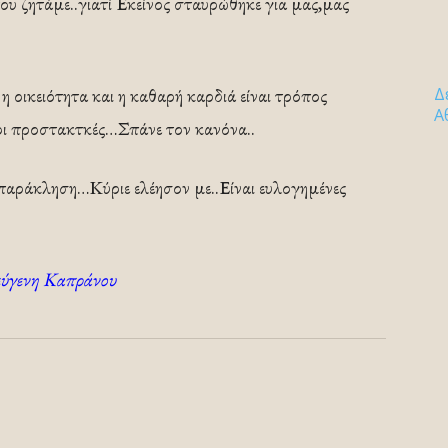
α του ζητάμε..γιατί Εκείνος σταυρώθηκε για μας,μας
 η οικειότητα και η καθαρή καρδιά είναι τρόπος
Δ
Α
ς οι προστακτκές…Σπάνε τον κανόνα..
 παράκληση…Κύριε ελέησον με..Είναι ευλογημένες
εύγενη Καπράνου