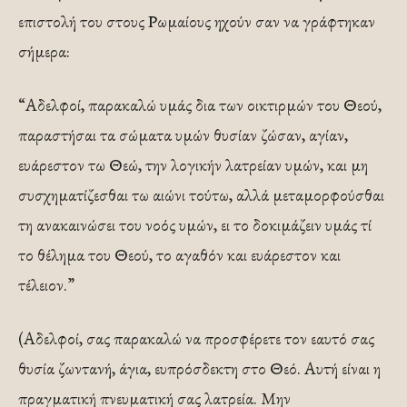
επιστολή του στους Ρωμαίους ηχούν σαν να γράφτηκαν
σήμερα:
“Αδελφοί, παρακαλώ υμάς δια των οικτιρμών του Θεού,
παραστήσαι τα σώματα υμών θυσίαν ζώσαν, αγίαν,
ευάρεστον τω Θεώ, την λογικήν λατρείαν υμών, και μη
συσχηματίζεσθαι τω αιώνι τούτω, αλλά μεταμορφούσθαι
τη ανακαινώσει του νοός υμών, ει το δοκιμάζειν υμάς τί
το θέλημα του Θεού, το αγαθόν και ευάρεστον και
τέλειον.”
(Αδελφοί, σας παρακαλώ να προσφέρετε τον εαυτό σας
θυσία ζωντανή, άγια, ευπρόσδεκτη στο Θεό. Αυτή είναι η
πραγματική πνευματική σας λατρεία. Μην