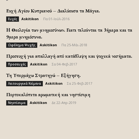
Ευχή Αγίου Κυπριανού – Διαλύουσα τα Μάγια.
Askitikon
-
Πα 01-Ιούλ-2016
Ευχές
H Θεολογία των μνημοσύνων. Γιατι τελούνται τα 3ήμερα και τα
9μερα μνημόσυνα.
Askitikon
-
Πα 25-Μάι-2018
Ωφέλημα Ψυχής
Προσευχή για απαλλαγή από κατάθλιψη και ψυχικά νοσήματα.
Askitikon
-
Σα 04-Φεβ-2017
Προσευχές
Τη Υπερμάχω Στρατηγώ – Εξήγηση.
Askitikon
-
Σα 25-Φεβ-2017
Λειτουργικά Κείμενα
Πορτοκαλόπιτα αρωματική και νηστίσιμη
Askitikon
-
Δε 22-Απρ-2019
Νηστίσιμα