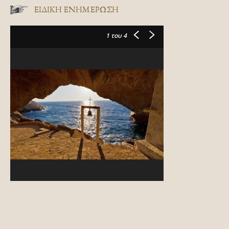
ΕΙΔΙΚΉ ΕΝΗΜΈΡΩΣΗ
1
του 4