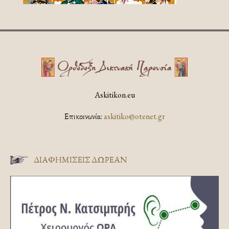
Askitikon.eu
Επικοινωνία:
askitiko@otenet.gr
ΔΙΑΦΗΜΊΣΕΙΣ ΔΩΡΕΆΝ