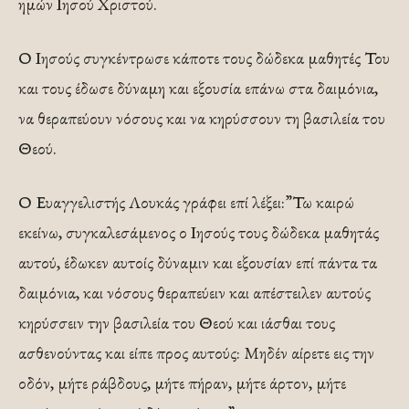
ημών Ιησού Χριστού.
Ο Ιησούς συγκέντρωσε κάποτε τους δώδεκα μαθητές Του
και τους έδωσε δύναμη και εξουσία επάνω στα δαιμόνια,
να θεραπεύουν νόσους και να κηρύσσουν τη βασιλεία του
Θεού.
Ο Ευαγγελιστής Λουκάς γράφει επί λέξει:”Τω καιρώ
εκείνω, συγκαλεσάμενος ο Ιησούς τους δώδεκα μαθητάς
αυτού, έδωκεν αυτοίς δύναμιν και εξουσίαν επί πάντα τα
δαιμόνια, και νόσους θεραπεύειν και απέστειλεν αυτούς
κηρύσσειν την βασιλεία του Θεού και ιάσθαι τους
ασθενούντας και είπε προς αυτούς: Μηδέν αίρετε εις την
οδόν, μήτε ράβδους, μήτε πήραν, μήτε άρτον, μήτε