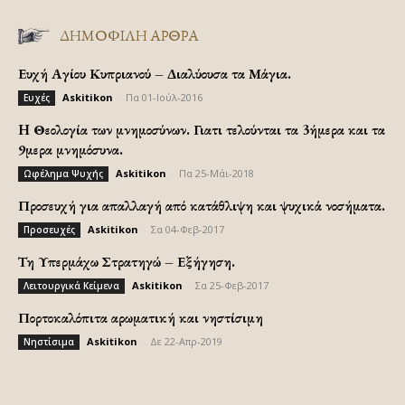
ΔΗΜΟΦΙΛΗ ΑΡΘΡΑ
Ευχή Αγίου Κυπριανού – Διαλύουσα τα Μάγια.
Askitikon
-
Πα 01-Ιούλ-2016
Ευχές
H Θεολογία των μνημοσύνων. Γιατι τελούνται τα 3ήμερα και τα
9μερα μνημόσυνα.
Askitikon
-
Πα 25-Μάι-2018
Ωφέλημα Ψυχής
Προσευχή για απαλλαγή από κατάθλιψη και ψυχικά νοσήματα.
Askitikon
-
Σα 04-Φεβ-2017
Προσευχές
Τη Υπερμάχω Στρατηγώ – Εξήγηση.
Askitikon
-
Σα 25-Φεβ-2017
Λειτουργικά Κείμενα
Πορτοκαλόπιτα αρωματική και νηστίσιμη
Askitikon
-
Δε 22-Απρ-2019
Νηστίσιμα