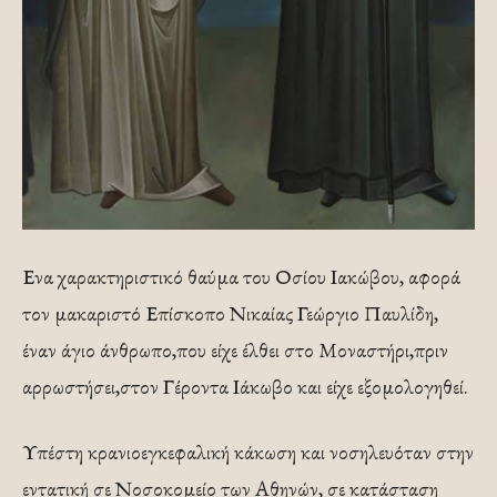
Ενα χαρακτηριστικό θαύμα του Οσίου Ιακώβου, αφορά
τον μακαριστό Επίσκοπο Νικαίας Γεώργιο Παυλίδη,
έναν άγιο άνθρωπο,που είχε έλθει στο Μοναστήρι,πριν
αρρωστήσει,στον Γέροντα Ιάκωβο και είχε εξομολογηθεί.
Υπέστη κρανιοεγκεφαλική κάκωση και νοσηλευόταν στην
εντατική σε Νοσοκομείο των Αθηνών, σε κατάσταση