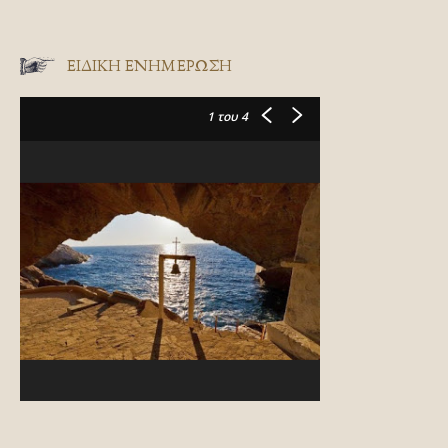
ΕΙΔΙΚΉ ΕΝΗΜΈΡΩΣΗ
1
του 4