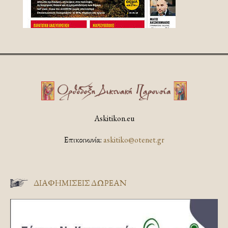
Askitikon.eu
Επικοινωνία:
askitiko@otenet.gr
ΔΙΑΦΗΜΊΣΕΙΣ ΔΩΡΕΆΝ