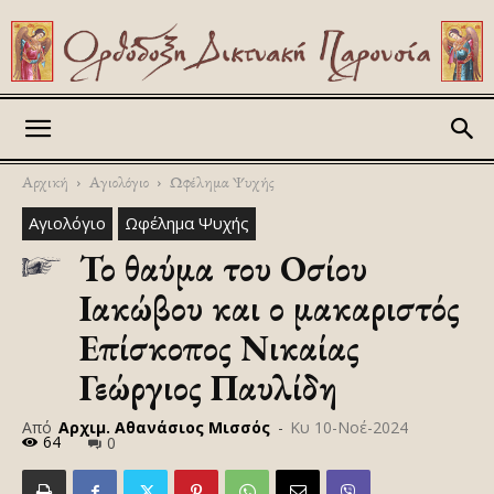
Askitikon
Αρχική
Αγιολόγιο
Ωφέλημα Ψυχής
Αγιολόγιο
Ωφέλημα Ψυχής
Το θαύμα του Οσίου
Ιακώβου και ο μακαριστός
Επίσκοπος Νικαίας
Γεώργιος Παυλίδη
Από
Αρχιμ. Αθανάσιος Μισσός
-
Κυ 10-Νοέ-2024
64
0