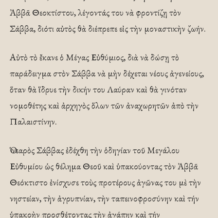
Ἀββᾶ Θεοκτίστου, λέγοντάς του νὰ φροντίζῃ τὸν
Σάββα, διότι αὐτὸς θὰ διέπρεπε εἰς τὴν μοναστικὴν ζωήν.
Αὐτὸ τὸ ἔκανε ὁ Μέγας Εὐθύμιος, διὰ νὰ δώσῃ τὸ
παράδειγμα στὸν Σάββα νὰ μὴν δέχεται νέους ἀγενείους,
ὅταν θὰ ἵδρυε τὴν δικήν του Λαύραν καὶ θὰ γινόταν
νομοθέτης καὶ ἀρχηγὸς ὅλων τῶν ἀναχωρητῶν ἀπὸ τὴν
Παλαιστίνην.
Ὁ νεαρὸς Σάββας ἐδέχθη τὴν ὁδηγίαν τοῦ Μεγάλου
Εὐθυμίου ὡς θέλημα Θεοῦ καὶ ὑπακούοντας τὸν Ἀββᾶ
Θεόκτιστο ἐνίσχυσε τοὺς προτέρους ἀγῶνας του μὲ τὴν
νηστείαν, τὴν ἀγρυπνίαν, τὴν ταπεινοφροσύνην καὶ τήν
ὑπακοὴν προσθέτοντας τὴν ἀγάπην καὶ τήν