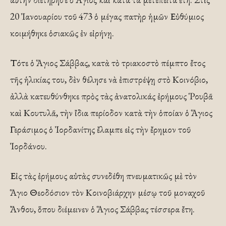
20 Ἰανουαρίου τοῦ 473 ὁ μέγας πατὴρ ἡμῶν Εὐθύμιος
κοιμήθηκε ὁσιακῶς ἐν εἰρήνῃ.
Τότε ὁ Ἅγιος Σάββας, κατὰ τὸ τριακοστὸ πέμπτο ἔτος
τῆς ἡλικίας του, δὲν θέλησε νὰ ἐπιστρέψῃ στὸ Κοινόβιο,
ἀλλὰ κατευθύνθηκε πρὸς τὰς ἀνατολικάς ἐρήμους Ῥουβᾶ
καὶ Κουτυλᾶ, τὴν ἴδια περίοδον κατὰ τὴν ὁποίαν ὁ Ἅγιος
Γεράσιμος ὁ Ἰορδανίτης ἔλαμπε εἰς τὴν ἔρημον τοῦ
Ἰορδάνου.
Εἰς τὰς ἐρήμους αὐτὰς συνεδέθη πνευματικῶς μὲ τὸν
Ἅγιο Θεοδόσιον τὸν Κοινοβιάρχην μέσῳ τοῦ μοναχοῦ
Ἄνθου, ὅπου διέμεινεν ὁ Ἅγιος Σάββας τέσσερα ἔτη.