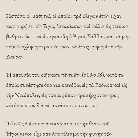
Ὡστόσο οἱ μαθηταί, οἱ ὁποῖοι πρό ὀλίγων ἐτῶν εἶχαν
κατηγορήσει τὸν Ἅγιο, ἐστασίασαν καὶ πάλιν εἰς τέτοιον
βαθμόν ὣστε νὰ ἀναγκασθῇ ὁ Ἅγιος Σάββας, καὶ νὰ μὴν
τοὺς ἐνοχλήσῃ περισσότερον, νὰ ἀποχωρήσῃ ἀπὸ τὴν
Λαύραν.
Ἡ ἀπουσία του διήρκεσε πέντε ἔτη (503-508), κατὰ τὰ
ὁποῖα συνέστησε δύο νέα κοινόβια εἰς τὰ Γάδαρα καὶ εἰς
τὴν Νικόπολιν, εἰς τόπους ὅπου προσήρχοντο πρὸς
αὐτόν πιστοί, διὰ νὰ μονάσουν κοντά του.
Τελικῶς ἡ ἀποκατάστασίς του εἰς τὴν θέσιν τοῦ
Ἡγουμένου εἶχε σὰν ἀποτέλεσμα τὴν φυγὴν τῶν