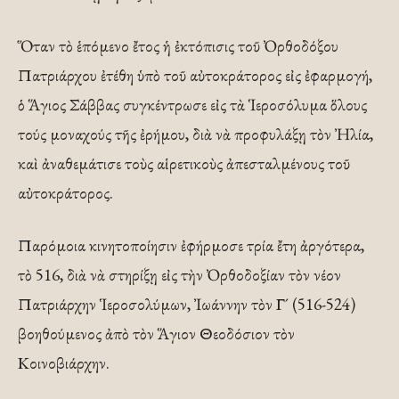
Ὅταν τὸ ἑπόμενο ἔτος ἡ ἐκτόπισις τοῦ Ὀρθοδόξου
Πατριάρχου ἐτέθη ὑπὸ τοῦ αὐτοκράτορος εἰς ἐφαρμογή,
ὁ Ἅγιος Σάββας συγκέντρωσε εἰς τὰ Ἱεροσόλυμα ὅλους
τούς μοναχούς τῆς ἐρήμου, διὰ νὰ προφυλάξῃ τὸν Ἠλία,
καὶ ἀναθεμάτισε τοὺς αἱρετικοὺς ἀπεσταλμένους τοῦ
αὐτοκράτορος.
Παρόμοια κινητοποίησιν ἐφήρμοσε τρία ἔτη ἀργότερα,
τὸ 516, διὰ νὰ στηρίξῃ εἰς τὴν Ὀρθοδοξίαν τὸν νέον
Πατριάρχην Ἱεροσολύμων, Ἰωάννην τὸν Γ´ (516-524)
βοηθούμενος ἀπὸ τὸν Ἅγιον Θεοδόσιον τὸν
Κοινοβιάρχην.