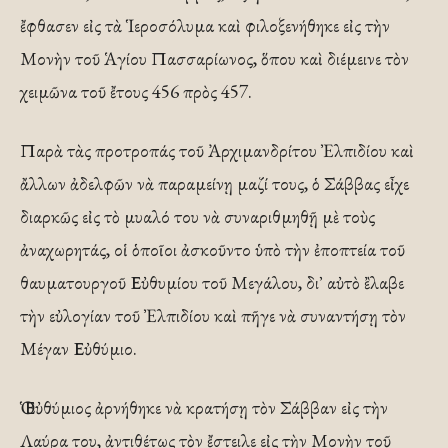
ἔφθασεν εἰς τὰ Ἱεροσόλυμα καὶ φιλοξενήθηκε εἰς τὴν
Μονὴν τοῦ Ἁγίου Πασσαρίωνος, ὅπου καὶ διέμεινε τὸν
χειμῶνα τοῦ ἔτους 456 πρὸς 457.
Παρὰ τὰς προτροπάς τοῦ Ἀρχιμανδρίτου Ἐλπιδίου καὶ
ἄλλων ἀδελφῶν νὰ παραμείνῃ μαζί τους, ὁ Σάββας εἶχε
διαρκῶς εἰς τὸ μυαλό του νὰ συναριθμηθῇ μὲ τοὺς
ἀναχωρητάς, οἱ ὁποῖοι ἀσκοῦντο ὑπὸ τὴν ἐποπτεία τοῦ
θαυματουργοῦ Εὐθυμίου τοῦ Μεγάλου, δι᾿ αὐτὸ ἒλαβε
τὴν εὐλογίαν τοῦ Ἐλπιδίου καὶ πῆγε νὰ συναντήσῃ τὸν
Μέγαν Εὐθύμιο.
Ὁ Εὐθύμιος ἀρνήθηκε νὰ κρατήσῃ τὸν Σάββαν εἰς τὴν
Λαύρα του, ἀντιθέτως τὸν ἔστειλε εἰς τὴν Μονὴν τοῦ