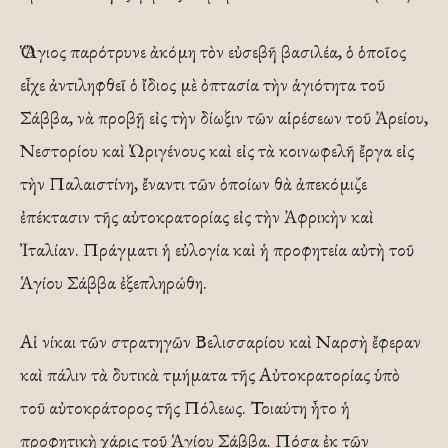
Ὁ Ἅγιος παρότρυνε ἀκόμη τὸν εὐσεβῆ βασιλέα, ὁ ὁποῖος
εἶχε ἀντιληφθεῖ ὁ ἴδιος μὲ ὀπτασία τὴν ἁγιότητα τοῦ
Σάββα, νὰ προβῇ εἰς τὴν δίωξιν τῶν αἱρέσεων τοῦ Ἀρείου,
Νεστορίου καὶ Ὠριγένους καὶ εἰς τὰ κοινωφελῆ ἔργα εἰς
τὴν Παλαιστίνη, ἔναντι τῶν ὁποίων θὰ ἀπεκόμιζε
ἐπέκτασιν τῆς αὐτοκρατορίας εἰς τὴν Ἀφρικὴν καὶ
Ἰταλίαν. Πράγματι ἡ εὐλογία καὶ ἡ προφητεία αὐτὴ τοῦ
Ἁγίου Σάββα ἐξεπληρώθη.
Αἱ νίκαι τῶν στρατηγῶν Βελισσαρίου καὶ Ναρσὴ ἔφεραν
καὶ πάλιν τὰ δυτικὰ τμήματα τῆς Αὐτοκρατορίας ὑπὸ
τοῦ αὐτοκράτορος τῆς Πόλεως. Τοιαύτη ἦτο ἡ
προφητικὴ χάρις τοῦ Ἁγίου Σάββα. Πόσα ἐκ τῶν