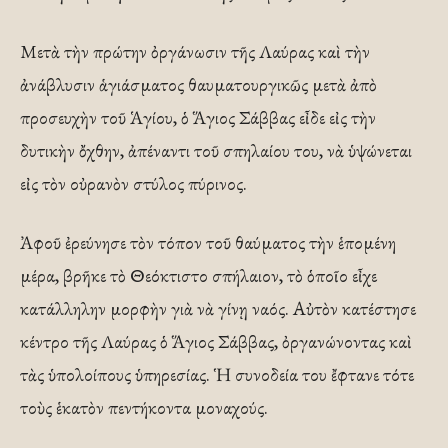
Μετὰ τὴν πρώτην ὀργάνωσιν τῆς Λαύρας καὶ τὴν
ἀνάβλυσιν ἁγιάσματος θαυματουργικῶς μετὰ ἀπὸ
προσευχὴν τοῦ Ἁγίου, ὁ Ἅγιος Σάββας εἶδε εἰς τὴν
δυτικὴν ὄχθην, ἀπέναντι τοῦ σπηλαίου του, νὰ ὑψώνεται
εἰς τὸν οὐρανὸν στύλος πύρινος.
Ἀφοῦ ἐρεύνησε τὸν τόπον τοῦ θαύματος τὴν ἑπομένη
μέρα, βρῆκε τὸ Θεόκτιστο σπήλαιον, τὸ ὁποῖο εἶχε
κατάλληλην μορφὴν γιὰ νὰ γίνῃ ναός. Αὐτὸν κατέστησε
κέντρο τῆς Λαύρας ὁ Ἅγιος Σάββας, ὀργανώνοντας καὶ
τὰς ὑπολοίπους ὑπηρεσίας. Ἡ συνοδεία του ἔφτανε τότε
τοὺς ἑκατὸν πεντήκοντα μοναχούς.