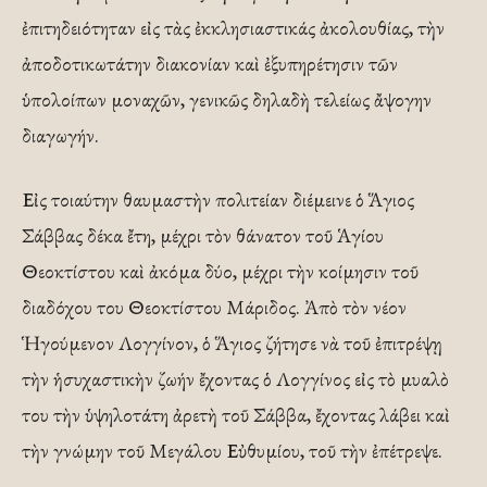
ἐπιτηδειότηταν εἰς τὰς ἐκκλησιαστικάς ἀκολουθίας, τὴν
ἀποδοτικωτάτην διακονίαν καὶ ἐξυπηρέτησιν τῶν
ὑπολοίπων μοναχῶν, γενικῶς δηλαδὴ τελείως ἄψογην
διαγωγήν.
Εἰς τοιαύτην θαυμαστὴν πολιτείαν διέμεινε ὁ Ἅγιος
Σάββας δέκα ἔτη, μέχρι τὸν θάνατον τοῦ Ἁγίου
Θεοκτίστου καὶ ἀκόμα δύο, μέχρι τὴν κοίμησιν τοῦ
διαδόχου του Θεοκτίστου Μάριδος. Ἀπὸ τὸν νέον
Ἡγούμενον Λογγίνον, ὁ Ἅγιος ζήτησε νὰ τοῦ ἐπιτρέψῃ
τὴν ἡσυχαστικὴν ζωήν ἔχοντας ὁ Λογγίνος εἰς τὸ μυαλὸ
του τὴν ὑψηλοτάτη ἀρετὴ τοῦ Σάββα, ἔχοντας λάβει καὶ
τὴν γνώμην τοῦ Μεγάλου Εὐθυμίου, τοῦ τὴν ἐπέτρεψε.