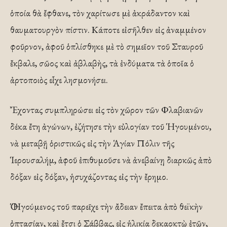
ὁποία θὰ ἔφθανε, τὸν χαρίτωσε μὲ ἀκράδαντον καὶ
θαυματουργὸν πίστιν. Κάποτε εἰσῆλθεν εἰς ἀναμμένον
φοῦρνον, ἀφοῦ ὁπλίσθηκε μὲ τὸ σημεῖον τοῦ Σταυροῦ
ἔκβαλε, σῶος καὶ ἀβλαβὴς, τὰ ἐνδύματα τὰ ὁποῖα ὁ
ἀρτοποιὸς εἶχε λησμονήσει.
Ἔχοντας συμπληρώσει εἰς τὸν χῶρον τῶν Φλαβιανῶν
δέκα ἔτη ἀγώνων, ἐζήτησε τὴν εὐλογίαν τοῦ Ἡγουμένου,
νὰ μεταβῇ ὁριστικῶς εἰς τὴν Ἁγίαν Πόλιν τῆς
Ἱερουσαλήμ, ἀφοῦ ἐπιθυμοῦσε νὰ ἀνεβαίνῃ διαρκῶς ἀπὸ
δόξαν εἰς δόξαν, ἡσυχάζοντας εἰς τὴν ἔρημο.
Ὁ Ἡγούμενος τοῦ παρεῖχε τὴν ἄδειαν ἔπειτα ἀπὸ θεϊκὴν
ὀπτασίαν, καὶ ἔτσι ὁ Σάββας, εἰς ἡλικία δεκαοκτὼ ἐτῶν,