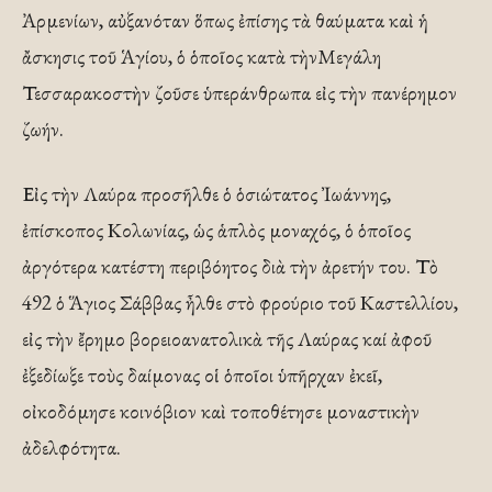
Ἀρμενίων, αὐξανόταν ὅπως ἐπίσης τὰ θαύματα καὶ ἡ
ἄσκησις τοῦ Ἁγίου, ὁ ὁποῖος κατὰ τὴνΜεγάλη
Τεσσαρακοστὴν ζοῦσε ὑπεράνθρωπα εἰς τὴν πανέρημον
ζωήν.
Εἰς τὴν Λαύρα προσῆλθε ὁ ὁσιώτατος Ἰωάννης,
ἐπίσκοπος Κολωνίας, ὡς ἁπλὸς μοναχός, ὁ ὁποῖος
ἀργότερα κατέστη περιβόητος διὰ τὴν ἀρετήν του. Τὸ
492 ὁ Ἅγιος Σάββας ἦλθε στὸ φρούριο τοῦ Καστελλίου,
εἰς τὴν ἔρημο βορειοανατολικὰ τῆς Λαύρας καί ἀφοῦ
ἐξεδίωξε τοὺς δαίμονας οἱ ὁποῖοι ὑπῆρχαν ἐκεῖ,
οἰκοδόμησε κοινόβιον καὶ τοποθέτησε μοναστικὴν
ἀδελφότητα.