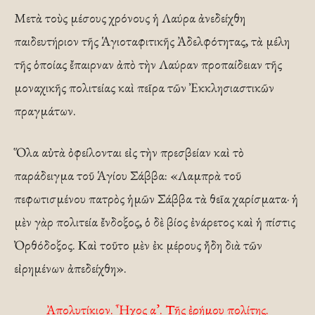
Μετὰ τοὺς μέσους χρόνους ἡ Λαύρα ἀνεδείχθη
παιδευτήριον τῆς Ἁγιοταφιτικῆς Ἀδελφότητας, τὰ μέλη
τῆς ὁποίας ἔπαιρναν ἀπὸ τὴν Λαύραν προπαίδειαν τῆς
μοναχικῆς πολιτείας καὶ πεῖρα τῶν Ἐκκλησιαστικῶν
πραγμάτων.
Ὅλα αὐτὰ ὀφείλονται εἰς τὴν πρεσβείαν καὶ τὸ
παράδειγμα τοῦ Ἁγίου Σάββα: «Λαμπρὰ τοῦ
πεφωτισμένου πατρὸς ἡμῶν Σάββα τὰ θεῖα χαρίσματα· ἡ
μὲν γὰρ πολιτεία ἔνδοξος, ὁ δὲ βίος ἐνάρετος καὶ ἡ πίστις
Ὀρθόδοξος. Καὶ τοῦτο μὲν ἐκ μέρους ἤδη διὰ τῶν
εἰρημένων ἀπεδείχθη».
Ἀπολυτίκιον. Ἦχος α’. Τῆς ἐρήμου πολίτης.