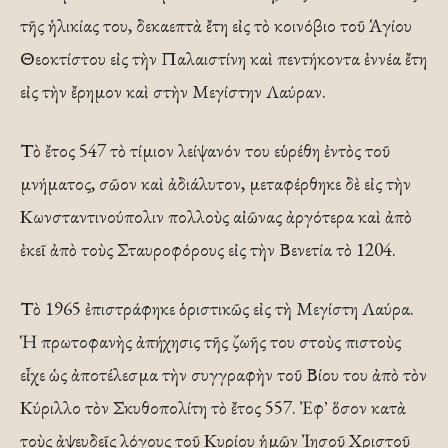
τῆς ἡλικίας του, δεκαεπτὰ ἔτη εἰς τὸ κοινόβιο τοῦ Ἁγίου
Θεοκτίστου εἰς τὴν Παλαιστίνη καὶ πεντήκοντα ἐννέα ἔτη
εἰς τὴν ἔρημον καὶ στὴν Μεγίστην Λαύραν.
Τὸ ἔτος 547 τὸ τίμιον λείψανόν του εὑρέθη ἐντὸς τοῦ
μνήματος, σῶον καὶ ἀδιάλυτον, μεταφέρθηκε δὲ εἰς τὴν
Κωνσταντινούπολιν πολλοὺς αἰῶνας ἀργότερα καὶ ἀπὸ
ἐκεῖ ἀπὸ τοὺς Σταυροφόρους εἰς τὴν Βενετία τὸ 1204.
Τὸ 1965 ἐπιστράφηκε ὁριστικῶς εἰς τὴ Μεγίστη Λαύρα.
Ἡ πρωτοφανὴς ἀπήχησις τῆς ζωῆς του στοὺς πιστοὺς
εἶχε ὡς ἀποτέλεσμα τὴν συγγραφὴν τοῦ Βίου του ἀπὸ τὸν
Κύριλλο τὸν Σκυθοπολίτη τὸ ἔτος 557. Ἐφ᾿ ὅσον κατὰ
τοὺς ἀψευδεῖς λόγους τοῦ Κυρίου ἡμῶν Ἰησοῦ Χριστοῦ