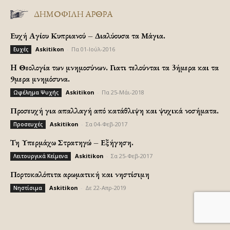
ΔΗΜΟΦΙΛΗ ΑΡΘΡΑ
Ευχή Αγίου Κυπριανού – Διαλύουσα τα Μάγια.
Askitikon
-
Πα 01-Ιούλ-2016
Ευχές
H Θεολογία των μνημοσύνων. Γιατι τελούνται τα 3ήμερα και τα
9μερα μνημόσυνα.
Askitikon
-
Πα 25-Μάι-2018
Ωφέλημα Ψυχής
Προσευχή για απαλλαγή από κατάθλιψη και ψυχικά νοσήματα.
Askitikon
-
Σα 04-Φεβ-2017
Προσευχές
Τη Υπερμάχω Στρατηγώ – Εξήγηση.
Askitikon
-
Σα 25-Φεβ-2017
Λειτουργικά Κείμενα
Πορτοκαλόπιτα αρωματική και νηστίσιμη
Askitikon
-
Δε 22-Απρ-2019
Νηστίσιμα