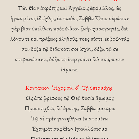
Τῶν Ὁσίων ἀκρότης καὶ Ἀγγέλοις ἐφάμιλλος, ὡς
ἡγιασμένος ἐδείχθης, ἐκ παιδὸς Σάββα Ὅσιε· οὐράνιον
γὰρ βίον ὑπελθών, πρὸς ἔνθεον ζωὴν χειραγωγεῖς, διὰ
λόγου τε καὶ πράξεως ἀληθοῦς, τοὺς πίστει ἐκβοῶντάς
σοι· δόξα τῷ δεδωκότι σοι ἰσχύν, δόξα τῷ σὲ
στεφανώσαντι, δόξα τῷ ἐνεργοῦντι διὰ σοῦ, πᾶσιν
ἰάματα.
Κοντάκιον. Ἦχος πλ. δ’. Τῇ ὑπερμάχῳ.
Ὡς ἀπὸ βρέφους τῷ Θεῷ θυσία ἄμωμος
Προσενεχθεῖς δι’ ἀρετῆς, Σάββα μακάριε
Τῷ σὲ πρὶν γεννηθῆναι ἐπισταμένω
Ἐχρημάτισας Ὁσίων ἐγκαλλώπισμα
Πολιστὴς τε τῆς ἐρήμου ἀξιέπαινος·