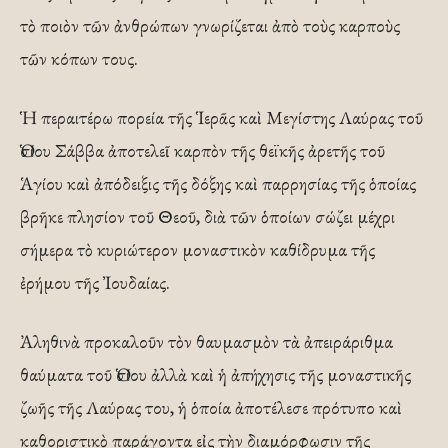
τὸ ποιὸν τῶν ἀνθρώπων γνωρίζεται ἀπὸ τοὺς καρποὺς
τῶν κόπων τους.
Ἡ περαιτέρω πορεία τῆς Ἱερᾶς καὶ Μεγίστης Λαύρας τοῦ
Ὁσίου Σάββα ἀποτελεῖ καρπὸν τῆς θεϊκῆς ἀρετῆς τοῦ
Ἁγίου καὶ ἀπόδειξις τῆς δόξης καὶ παρρησίας τῆς ὁποίας
βρῆκε πλησίον τοῦ Θεοῦ, διὰ τῶν ὁποίων σώζει μέχρι
σήμερα τὸ κυριώτερον μοναστικὸν καθίδρυμα τῆς
ἐρήμου τῆς Ἰουδαίας.
Ἀληθινὰ προκαλοῦν τὸν θαυμασμὸν τὰ ἀπειράριθμα
θαύματα τοῦ Ὁσίου ἀλλὰ καὶ ἡ ἀπήχησις τῆς μοναστικῆς
ζωῆς τῆς Λαύρας του, ἡ ὁποία ἀποτέλεσε πρότυπο καὶ
καθοριστικὸ παράγοντα εἰς τὴν διαμόρφωσιν τῆς