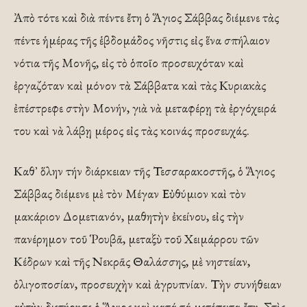
Ἀπὸ τότε καὶ διὰ πέντε ἔτη ὁ Ἅγιος Σάββας διέμενε τὰς
πέντε ἡμέρας τῆς ἑβδομάδος νῆστις εἰς ἕνα σπήλαιον
νότια τῆς Μονῆς, εἰς τὸ ὁποῖο προσευχόταν καὶ
ἐργαζόταν καὶ μόνον τὰ Σάββατα καὶ τὰς Κυριακὰς
ἐπέστρεφε στὴν Μονήν, γιὰ νὰ μεταφέρῃ τὰ ἐργόχειρά
του καὶ νὰ λάβῃ μέρος εἰς τὰς κοινάς προσευχάς.
Καθ᾿ ὅλην τήν διάρκειαν τῆς Τεσσαρακοστῆς, ὁ Ἅγιος
Σάββας διέμενε μὲ τὸν Μέγαν Εὐθύμιον καὶ τὸν
μακάριον Δομετιανόν, μαθητὴν ἐκείνου, εἰς τὴν
πανέρημον τοῦ Ῥουβᾶ, μεταξὺ τοῦ Χειμάρρου τῶν
Κέδρων καὶ τῆς Νεκρᾶς Θαλάσσης, μὲ νηστείαν,
ὀλιγοποσίαν, προσευχὴν καὶ ἀγρυπνίαν. Τὴν συνήθειαν
αὐτὴν διετήρησε ὁ Ἅγιος καὶ κατά τά μετέπειτα ἔτη. Στὶς