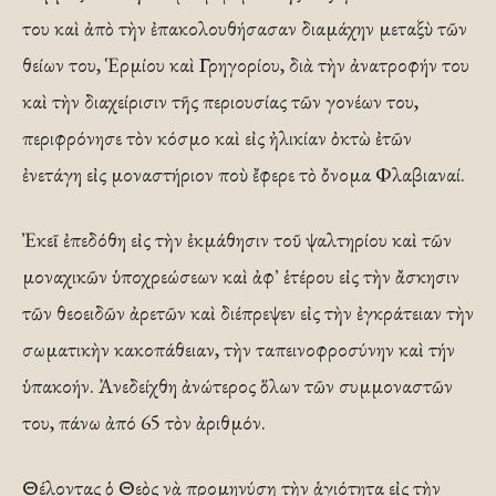
του καὶ ἀπὸ τὴν ἐπακολουθήσασαν διαμάχην μεταξὺ τῶν
θείων του, Ἑρμίου καὶ Γρηγορίου, διὰ τὴν ἀνατροφήν του
καὶ τὴν διαχείρισιν τῆς περιουσίας τῶν γονέων του,
περιφρόνησε τὸν κόσμο καὶ εἰς ἠλικίαν ὀκτὼ ἐτῶν
ἐνετάγη εἰς μοναστήριον ποὺ ἔφερε τὸ ὄνομα Φλαβιαναί.
Ἐκεῖ ἐπεδόθη εἰς τὴν ἐκμάθησιν τοῦ ψαλτηρίου καὶ τῶν
μοναχικῶν ὑποχρεώσεων καὶ ἀφ᾿ ἑτέρου εἰς τὴν ἄσκησιν
τῶν θεοειδῶν ἀρετῶν καὶ διέπρεψεν εἰς τὴν ἐγκράτειαν τὴν
σωματικὴν κακοπάθειαν, τὴν ταπεινοφροσύνην καὶ τήν
ὑπακοήν. Ἀνεδείχθη ἀνώτερος ὅλων τῶν συμμοναστῶν
του, πάνω ἀπό 65 τὸν ἀριθμόν.
Θέλοντας ὁ Θεὸς νὰ προμηνύσῃ τὴν ἁγιότητα εἰς τὴν