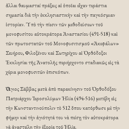
ἄλλαι θαυμασταί πράξεις αἱ ὁποῖαι εἶχαν τεράστια
σημασία διὰ τὴν ἐκκλησιαστικὴν καὶ τὴν παγκόσμιαν
ἱστορίαν. Ὑπὸ τὴν πίεσιν τῶν μεθοδεύσεων τοῦ
μονοφυσίτου αὐτοκράτορα Ἀναστασίου (491-518) καὶ
τῶν πρωτοστατῶν τοῦ Μονοφυσιτισμοῦ «Ἀκεφάλων»
Σευήρου, Φιλοξένου καὶ Σωτηρίχου αἱ Ὀρθόδοξοι
Ἐκκλησίαι τῆς Ἀνατολῆς περιήρχοντο σταδιακῶς εἰς τὰ
χέρια μονοφυσιτῶν ἐπισκόπων.
Ὁ Ἅγιος Σάββας μετὰ ἀπὸ παρακίνησιν τοῦ Ὀρθοδόξου
Πατριάρχου Ἱεροσολύμων Ἠλία (494-516) μετέβη εἰς
τὴν Κωνσταντινούπολιν τὸ 512 ὅπου κατόρθωσε μὲ τὴν
φήμην καὶ τὴν ἁγιότητά του νὰ πείσῃ τὸν αὐτοκράτορα
νὰ ἀναστείλῃ τὴν ἐξορία τοῦ Ἠλία.