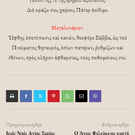
Διὸ κράζω σοι, χαίροις Πάτερ ἀοίδιμε.
Μεγαλυνάριον.
Ὤφθης ὑποτύπωσις καὶ κανών, θεοφόρε Σάββα, ὡς τοῦ
Πνεύματος θησαυρός, ὁσίων πατέρων, ῥυθμίζων καὶ
ἰθύνων, πρὸς κλῆρον ἀφθαρσίας, τοὺς πειθομένους σοι.
Προηγούμενο άρθρο
Επόμενο άρθρο
Ιερός Ναός Αγίας Σοφίας
Ο Άγιος Φιλούμενος κρατά