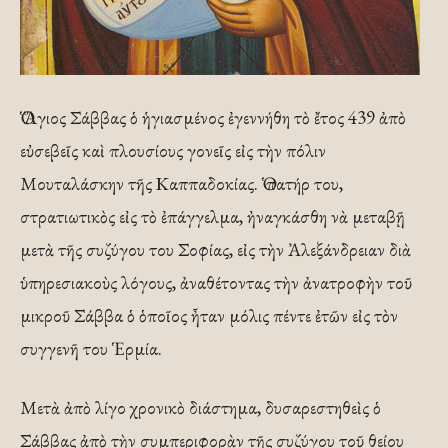
Ὁ Ἅγιος Σάββας ὁ ἡγιασμένος ἐγεννήθη τὸ ἔτος 439 ἀπὸ
εὐσεβεῖς καὶ πλουσίους γονεῖς εἰς τὴν πόλιν
Μουταλάσκην τῆς Καππαδοκίας. Ὁ πατήρ του,
στρατιωτικὸς εἰς τὸ ἐπάγγελμα, ἠναγκάσθη νὰ μεταβῇ
μετὰ τῆς συζύγου του Σοφίας, εἰς τὴν Ἀλεξάνδρειαν διὰ
ὑπηρεσιακοὺς λόγους, ἀναθέτοντας τὴν ἀνατροφὴν τοῦ
μικροῦ Σάββα ὁ ὁποῖος ἦταν μόλις πέντε ἐτῶν εἰς τὸν
συγγενῆ του Ἑρμία.
Μετὰ ἀπὸ λίγο χρονικὸ διάστημα, δυσαρεστηθεὶς ὁ
Σάββας ἀπὸ τὴν συμπεριφορὰν τῆς συζύγου τοῦ θείου