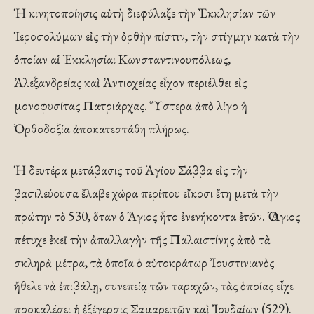
Ἡ κινητοποίησις αὐτὴ διεφύλαξε τὴν Ἐκκλησίαν τῶν
Ἱεροσολύμων εἰς τὴν ὀρθὴν πίστιν, τὴν στίγμην κατὰ τὴν
ὁποίαν αἱ Ἐκκλησίαι Κωνσταντινουπόλεως,
Ἀλεξανδρείας καὶ Ἀντιοχείας εἶχον περιέλθει εἰς
μονοφυσίτας Πατριάρχας. Ὕστερα ἀπὸ λίγο ἡ
Ὀρθοδοξία ἀποκατεστάθη πλήρως.
Ἡ δευτέρα μετάβασις τοῦ Ἁγίου Σάββα εἰς τὴν
βασιλεύουσα ἔλαβε χώρα περίπου εἴκοσι ἔτη μετὰ τὴν
πρώτην τὸ 530, ὅταν ὁ Ἅγιος ἦτο ἐνενήκοντα ἐτῶν. Ὁ Ἅγιος
πέτυχε ἐκεῖ τὴν ἀπαλλαγὴν τῆς Παλαιστίνης ἀπὸ τὰ
σκληρὰ μέτρα, τὰ ὁποῖα ὁ αὐτοκράτωρ Ἰουστινιανὸς
ἤθελε νὰ ἐπιβάλῃ, συνεπείᾳ τῶν ταραχῶν, τὰς ὁποίας εἶχε
προκαλέσει ἡ ἐξέγερσις Σαμαρειτῶν καὶ Ἰουδαίων (529).