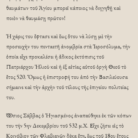
θαυμάτων τοῦ Ἁγίου μπορεῖ κάποιος νὰ διηγηθῇ καὶ
ποιὸν νὰ θαυμάσῃ πρῶτον!
Ἡ χάρις του ἔφτασε καὶ ἕως ὅτου νὰ λύσῃ μὲ τὴν
προσευχὴν του πενταετῆ ἀνομβρία στὰ Ἱεροσόλυμα, τὴν
ὁποία εἶχε προκαλέσει ἡ ἄδικος ἐκτόπισις τοῦ
Πατριάρχου Ἠλιοὺ καὶ ἡ ἐξ αἰτίας αὐτοῦ ὀργὴ Θεοῦ τὸ
ἔτος 520. Ὅμως ἡ ἐπιστροφή του ἀπό τὴν Βασιλεύουσα
σήμαινε καὶ τὴν ἀρχὴν τοῦ τέλους τῆς ἐπιγείου πολιτείας
του.
Ὁ Ὅσιος Σάββας ὁ Ἡγιασμένος ἀναπαύθηκε ἐκ τῶν κόπων
του τήν 5ην Δεκεμβρίου τοῦ 532 μ.Χ. Εἶχε ζήσει εἰς τὸ
Κοινόβιον τῶν Φλαβιανῶν δέκα ἔτη, ἕως τοῦ 18ου ἔτους