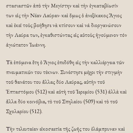
στασιαστῶν ἀπὸ τὴν Μεγίστην καὶ τὴν ἐγκαταβίωσίν
των εἰς τὴν Νέαν Λαύραν· καὶ ὅμως ὁ ἀνεξίκακος Ἅγιος
καὶ ἐκεῖ τοὺς βοήθησε νὰ κτίσουν καὶ νά διοργανώσουν
τὴν Λαύρα των, ἐγκαθιστώντας εἰς αὐτοὺς ἡγούμενον τόν
ἁγιώτατον Ἰωάννη.
Τὰ ἑπόμενα ἔτη ὁ Ἅγιος ἐπεδόθη εἰς τὴν καλλιέργεια τῶν
πνευματικῶν του τέκνων. Συνέστησε μέχρι τὴν στιγμὴν
τοῦ θανάτου του ἄλλας δύο Λαύρας, αὐτὴν τοῦ
Ἐπταστόμου (512) καὶ αὐτὴ τοῦ Ἱερεμίου (531) ἀλλὰ καὶ
ἄλλα δύο κοινόβια, τὸ τοῦ Σπηλαίου (509) καὶ τὸ τοῦ
Σχολαρίου (512).
Τὴν τελευταίαν εἰκοσαετία τῆς ζωῆς του ἐλάμπρυναν καὶ