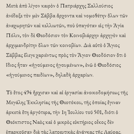
Μετὰ ἀπὸ λίγον καιρὸν ὁ Πατριάρχης Σαλλούσιος
ἀνέδειξε τὸν μὲν Σάββα ἄρχοντα καὶ νομοθέτην ὅλων τῶν
ἀναχωρητῶν καὶ κελλιωτῶν, ποὺ ὑπαγόταν εἰς τὴν Ἁγία
Πόλιν, τὸν δὲ Θεοδόσιον τὸν Κοινοβιάρχην ἀρχηγὸν καὶ
ἀρχιμανδρίτην ὅλων τῶν κοινοβίων. Διὰ αὐτὸ ὁ Ἅγιος
Σάββας ἔλεγε χαριέντως πρὸς τὸν Ἅγιον Θεοδόσιον ὅτι ὁ
ἴδιος ἦταν «ἡγούμενος ἡγουμένων», ἐνῶ ὁ Θεοδόσιος
«ἡγούμενος παιδίων», δηλαδὴ ἀρχαρίων.
Τὸ ἔτος 494 ἤρχισαν καὶ αἱ ἐργασίαι ἀνοικοδομήσεως τῆς
Μεγάλης Ἐκκλησίας τῆς Θεοτόκου, τῆς ὁποίας ἔγιναν
ἀρκετὰ ἔτη ἀργότερα, τὴν 1η Ἰουλίου τοῦ 501, διότι ὁ
Θεόκτιστος Ναὸς καὶ ὁ μικρὸς εὐκτήριος οἶκος δὲν
ἐπαρκοῦσαν διὰ τὰς λατρευτικὰς ἀνάγκας τῆς Λαύρας.