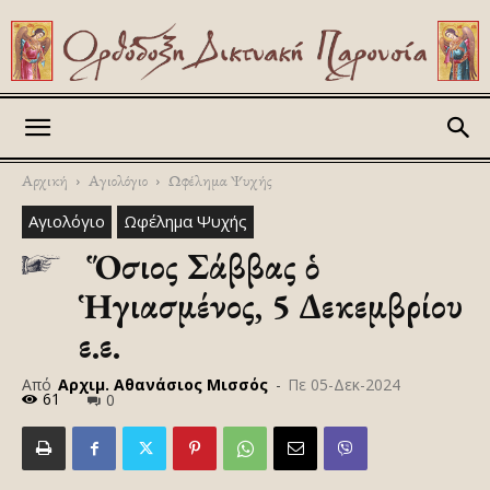
Askitikon
Αρχική
Αγιολόγιο
Ωφέλημα Ψυχής
Αγιολόγιο
Ωφέλημα Ψυχής
Ὁ Ὅσιος Σάββας ὁ
Ἡγιασμένος, 5 Δεκεμβρίου
ε.ε.
Από
Αρχιμ. Αθανάσιος Μισσός
-
Πε 05-Δεκ-2024
61
0