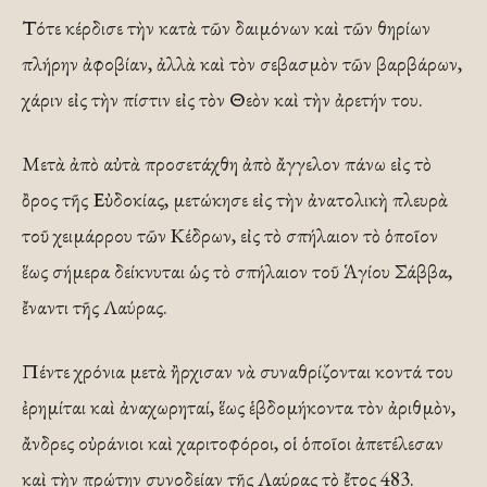
Τότε κέρδισε τὴν κατὰ τῶν δαιμόνων καὶ τῶν θηρίων
πλήρην ἀφοβίαν, ἀλλὰ καὶ τὸν σεβασμὸν τῶν βαρβάρων,
χάριν εἰς τὴν πίστιν εἰς τὸν Θεὸν καὶ τὴν ἀρετήν του.
Μετὰ ἀπὸ αὐτὰ προσετάχθη ἀπὸ ἄγγελον πάνω εἰς τὸ
ὂρος τῆς Εὐδοκίας, μετώκησε εἰς τὴν ἀνατολικὴ πλευρὰ
τοῦ χειμάρρου τῶν Κέδρων, εἰς τὸ σπήλαιον τὸ ὁποῖον
ἕως σήμερα δείκνυται ὡς τὸ σπήλαιον τοῦ Ἁγίου Σάββα,
ἔναντι τῆς Λαύρας.
Πέντε χρόνια μετὰ ἢρχισαν νὰ συναθρίζονται κοντά του
ἐρημίται καὶ ἀναχωρηταί, ἕως ἑβδομήκοντα τὸν ἀριθμὸν,
ἄνδρες οὐράνιοι καὶ χαριτοφόροι, οἱ ὁποῖοι ἀπετέλεσαν
καὶ τὴν πρώτην συνοδείαν τῆς Λαύρας τὸ ἔτος 483.