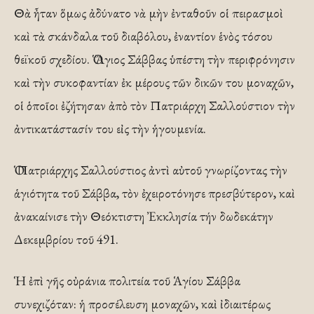
Θὰ ἦταν ὅμως ἀδύνατο νὰ μὴν ἐνταθοῦν οἱ πειρασμοὶ
καὶ τὰ σκάνδαλα τοῦ διαβόλου, ἐναντίον ἑνὸς τόσου
θεϊκοῦ σχεδίου. Ὁ Ἅγιος Σάββας ὑπέστη τὴν περιφρόνησιν
καὶ τὴν συκοφαντίαν ἐκ μέρους τῶν δικῶν του μοναχῶν,
οἱ ὁποῖοι ἐζήτησαν ἀπὸ τὸν Πατριάρχη Σαλλούστιον τὴν
ἀντικατάστασίν του εἰς τὴν ἡγουμενία.
Ὁ Πατριάρχης Σαλλούστιος ἀντὶ αὐτοῦ γνωρίζοντας τὴν
ἁγιότητα τοῦ Σάββα, τὸν ἐχειροτόνησε πρεσβύτερον, καὶ
ἀνακαίνισε τὴν Θεόκτιστη Ἐκκλησία τήν δωδεκάτην
Δεκεμβρίου τοῦ 491.
Ἡ ἐπὶ γῆς οὐράνια πολιτεία τοῦ Ἁγίου Σάββα
συνεχιζόταν: ἡ προσέλευση μοναχῶν, καὶ ἰδιαιτέρως