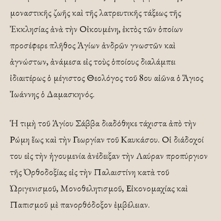
μοναστικῆς ζωῆς καὶ τῆς λατρευτικῆς τάξεως τῆς
Ἐκκλησίας ἀνὰ τὴν Οἰκουμένη, ἐκτὸς τῶν ὁποίων
προσέφερε πλῆθος Ἁγίων ἀνδρῶν γνωστῶν καὶ
ἀγνώστων, ἀνάμεσα εἰς τοὺς ὁποίους διαλάμπει
ἰδιαιτέρως ὁ μέγιστος Θεολόγος τοῦ 8ου αἰῶνα ὁ Ἅγιος
Ἰωάννης ὁ Δαμασκηνός.
Ἡ τιμὴ τοῦ Ἁγίου Σάββα διαδόθηκε τάχιστα ἀπὸ τὴν
Ρώμη ἕως καὶ τὴν Γεωργίαν τοῦ Καυκάσου. Οἱ διάδοχοί
του εἰς τὴν ἡγουμενία ἀνέδειξαν τὴν Λαύραν προπύργιον
τῆς Ὀρθοδοξίας εἰς τὴν Παλαιστίνη κατὰ τοῦ
Ὠριγενισμοῦ, Μονοθελητισμοῦ, Εἰκονομαχίας καὶ
Παπισμοῦ μὲ πανορθόδοξον ἐμβέλειαν.