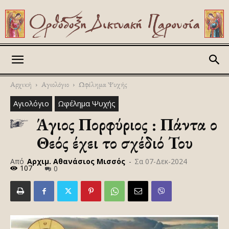
Askitikon
Αρχική
Αγιολόγιο
Ωφέλημα Ψυχής
Αγιολόγιο
Ωφέλημα Ψυχής
Άγιος Πορφύριος : Πάντα ο
Θεός έχει το σχέδιό Του
Από
Αρχιμ. Αθανάσιος Μισσός
-
Σα 07-Δεκ-2024
107
0