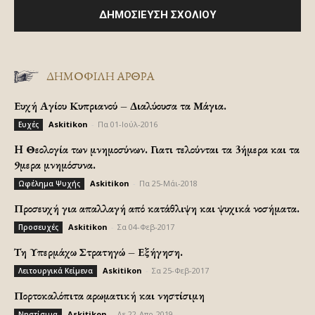
ΔΗΜΟΦΙΛΗ ΑΡΘΡΑ
Ευχή Αγίου Κυπριανού – Διαλύουσα τα Μάγια.
Askitikon
-
Πα 01-Ιούλ-2016
Ευχές
H Θεολογία των μνημοσύνων. Γιατι τελούνται τα 3ήμερα και τα
9μερα μνημόσυνα.
Askitikon
-
Πα 25-Μάι-2018
Ωφέλημα Ψυχής
Προσευχή για απαλλαγή από κατάθλιψη και ψυχικά νοσήματα.
Askitikon
-
Σα 04-Φεβ-2017
Προσευχές
Τη Υπερμάχω Στρατηγώ – Εξήγηση.
Askitikon
-
Σα 25-Φεβ-2017
Λειτουργικά Κείμενα
Πορτοκαλόπιτα αρωματική και νηστίσιμη
Askitikon
-
Δε 22-Απρ-2019
Νηστίσιμα