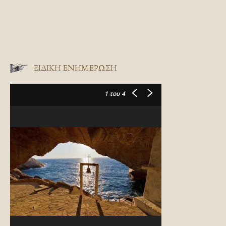
ΕΙΔΙΚΉ ΕΝΗΜΈΡΩΣΗ
1
του 4