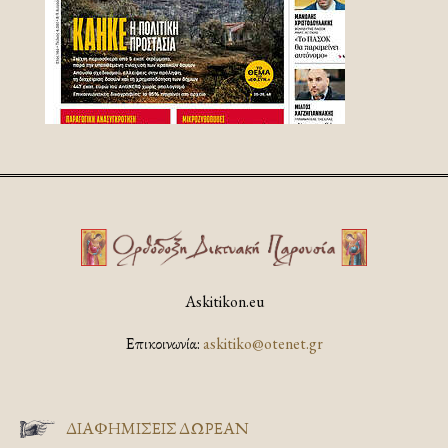
Askitikon.eu
Επικοινωνία:
askitiko@otenet.gr
ΔΙΑΦΗΜΊΣΕΙΣ ΔΩΡΕΆΝ