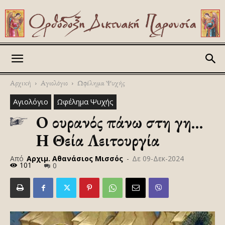
Askitikon
Αρχική
Αγιολόγιο
Ωφέλημα Ψυχής
Αγιολόγιο
Ωφέλημα Ψυχής
Ο ουρανός πάνω στη γη…
Η Θεία Λειτουργία
Από
Αρχιμ. Αθανάσιος Μισσός
-
Δε 09-Δεκ-2024
101
0