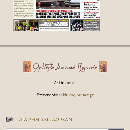
Askitikon.eu
Επικοινωνία:
askitiko@otenet.gr
ΔΙΑΦΗΜΊΣΕΙΣ ΔΩΡΕΆΝ