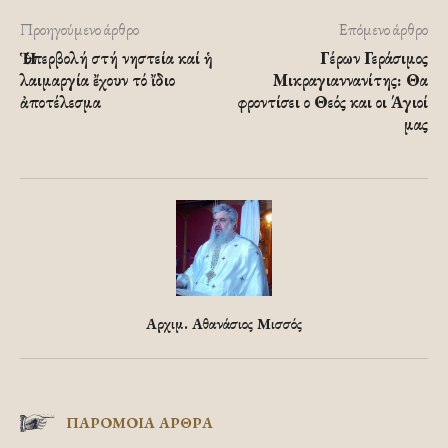
Προηγούμενο άρθρο
Επόμενο άρθρο
Ἡ ὑπερβολή στή νηστεία καί ἡ
Γέρων Γεράσιμος
λαιμαργία ἔχουν τό ἴδιο
Μικραγιαννανίτης: Θα
ἀποτέλεσμα
φροντίσει ο Θεός και οι Άγιοί
μας
Αρχιμ. Αθανάσιος Μισσός
ΠΑΡΟΜΟΙΑ ΑΡΘΡΑ