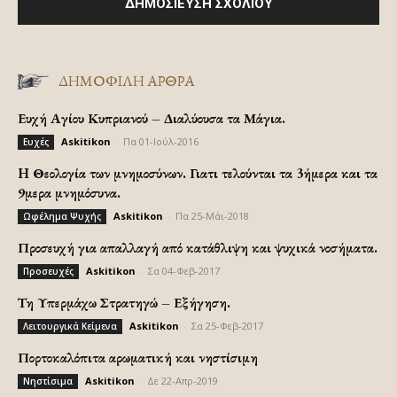
ΔΗΜΟΦΙΛΗ ΑΡΘΡΑ
Ευχή Αγίου Κυπριανού – Διαλύουσα τα Μάγια.
Askitikon
-
Πα 01-Ιούλ-2016
Ευχές
H Θεολογία των μνημοσύνων. Γιατι τελούνται τα 3ήμερα και τα
9μερα μνημόσυνα.
Askitikon
-
Πα 25-Μάι-2018
Ωφέλημα Ψυχής
Προσευχή για απαλλαγή από κατάθλιψη και ψυχικά νοσήματα.
Askitikon
-
Σα 04-Φεβ-2017
Προσευχές
Τη Υπερμάχω Στρατηγώ – Εξήγηση.
Askitikon
-
Σα 25-Φεβ-2017
Λειτουργικά Κείμενα
Πορτοκαλόπιτα αρωματική και νηστίσιμη
Askitikon
-
Δε 22-Απρ-2019
Νηστίσιμα