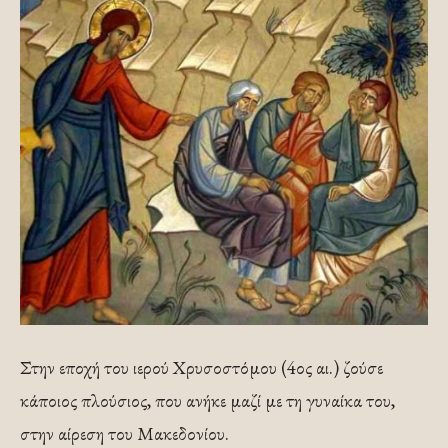
Στην εποχή του ιερού Χρυσοστόμου (4ος αι.) ζούσε
κάποιος πλούσιος, που ανήκε μαζί με τη γυναίκα του,
στην αίρεση του Μακεδονίου.