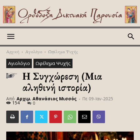
Askitikon
Αρχική
Αγιολόγιο
Ωφέλημα Ψυχής
Αγιολόγιο
Ωφέλημα Ψυχής
Η Συγχώρεση (Μια
αληθινή ιστορία)
Από
Αρχιμ. Αθανάσιος Μισσός
-
Πε 09-Ιαν-2025
154
0