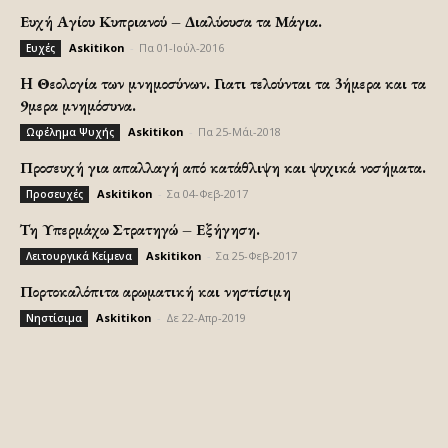
Ευχή Αγίου Κυπριανού – Διαλύουσα τα Μάγια.
Askitikon
-
Πα 01-Ιούλ-2016
Ευχές
H Θεολογία των μνημοσύνων. Γιατι τελούνται τα 3ήμερα και τα
9μερα μνημόσυνα.
Askitikon
-
Πα 25-Μάι-2018
Ωφέλημα Ψυχής
Προσευχή για απαλλαγή από κατάθλιψη και ψυχικά νοσήματα.
Askitikon
-
Σα 04-Φεβ-2017
Προσευχές
Τη Υπερμάχω Στρατηγώ – Εξήγηση.
Askitikon
-
Σα 25-Φεβ-2017
Λειτουργικά Κείμενα
Πορτοκαλόπιτα αρωματική και νηστίσιμη
Askitikon
-
Δε 22-Απρ-2019
Νηστίσιμα