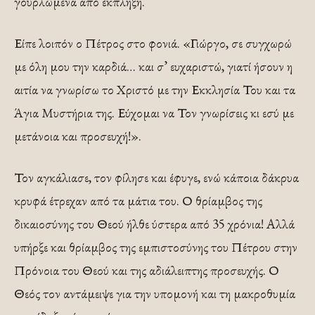
γουρλωμένα από έκπληξη.
Είπε λοιπόν ο Πέτρος στο φονιά. «Γιώργο, σε συγχωρώ
με όλη μου την καρδιά… και σ’ ευχαριστώ, γιατί ήσουν η
αιτία να γνωρίσω το Χριστό με την Εκκλησία Του και τα
Άγια Μυστήρια της. Εύχομαι να Τον γνωρίσεις κι εσύ με
μετάνοια και προσευχή!».
Τον αγκάλιασε, τον φίλησε και έφυγε, ενώ κάποια δάκρυα
κρυφά έτρεχαν από τα μάτια του. Ο θρίαμβος της
δικαιοσύνης του Θεού ήλθε ύστερα από 35 χρόνια! Αλλά
υπήρξε και θρίαμβος της εμπιστοσύνης του Πέτρου στην
Πρόνοια του Θεού και της αδιάλειπτης προσευχής. Ο
Θεός τον αντάμειψε για την υπομονή και τη μακροθυμία