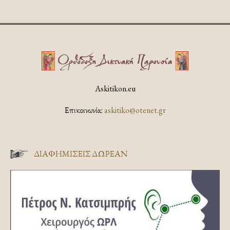
Askitikon.eu
Επικοινωνία:
askitiko@otenet.gr
ΔΙΑΦΗΜΊΣΕΙΣ ΔΩΡΕΆΝ