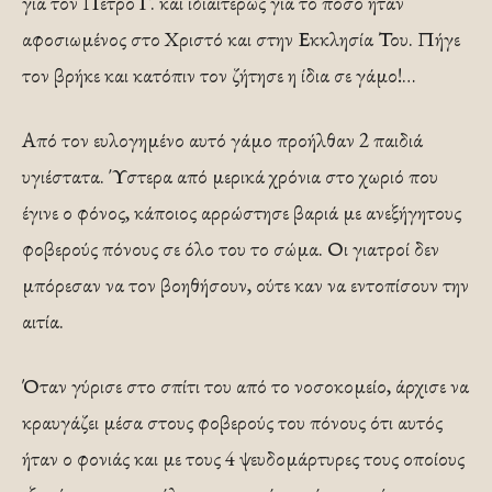
για τον Πέτρο Γ. και ιδιαιτέρως για το πόσο ήταν
αφοσιωμένος στο Χριστό και στην Εκκλησία Του. Πήγε
τον βρήκε και κατόπιν τον ζήτησε η ίδια σε γάμο!…
Από τον ευλογημένο αυτό γάμο προήλθαν 2 παιδιά
υγιέστατα. Ύστερα από μερικά χρόνια στο χωριό που
έγινε ο φόνος, κάποιος αρρώστησε βαριά με ανεξήγητους
φοβερούς πόνους σε όλο του το σώμα. Οι γιατροί δεν
μπόρεσαν να τον βοηθήσουν, ούτε καν να εντοπίσουν την
αιτία.
Όταν γύρισε στο σπίτι του από το νοσοκομείο, άρχισε να
κραυγάζει μέσα στους φοβερούς του πόνους ότι αυτός
ήταν ο φονιάς και με τους 4 ψευδομάρτυρες τους οποίους