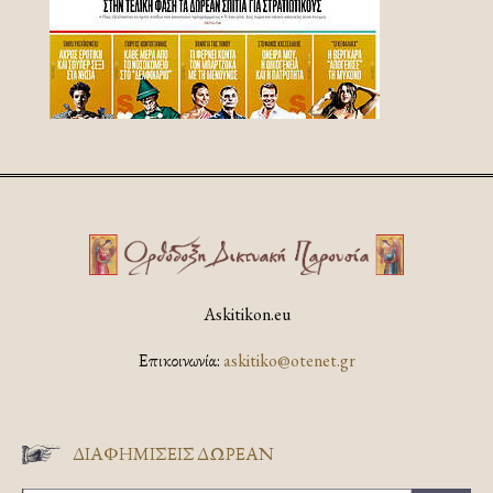
Askitikon.eu
Επικοινωνία:
askitiko@otenet.gr
ΔΙΑΦΗΜΊΣΕΙΣ ΔΩΡΕΆΝ