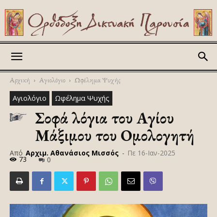
Askitikon
Αρχική
Αγιολόγιο
Ωφέλημα Ψυχής
Αγιολόγιο
Ωφέλημα Ψυχής
Σοφά λόγια του Αγίου
Μάξιμου του Ομολογητή
Από
Αρχιμ. Αθανάσιος Μισσός
-
Πε 16-Ιαν-2025
73
0