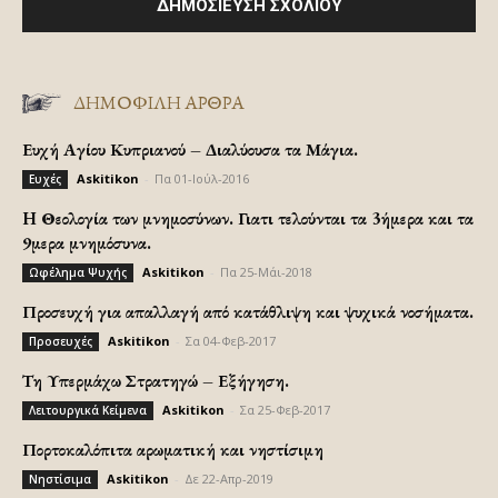
ΔΗΜΟΦΙΛΗ ΑΡΘΡΑ
Ευχή Αγίου Κυπριανού – Διαλύουσα τα Μάγια.
Askitikon
-
Πα 01-Ιούλ-2016
Ευχές
H Θεολογία των μνημοσύνων. Γιατι τελούνται τα 3ήμερα και τα
9μερα μνημόσυνα.
Askitikon
-
Πα 25-Μάι-2018
Ωφέλημα Ψυχής
Προσευχή για απαλλαγή από κατάθλιψη και ψυχικά νοσήματα.
Askitikon
-
Σα 04-Φεβ-2017
Προσευχές
Τη Υπερμάχω Στρατηγώ – Εξήγηση.
Askitikon
-
Σα 25-Φεβ-2017
Λειτουργικά Κείμενα
Πορτοκαλόπιτα αρωματική και νηστίσιμη
Askitikon
-
Δε 22-Απρ-2019
Νηστίσιμα