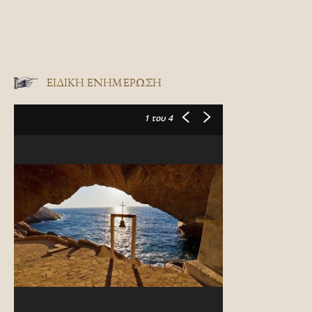
ΕΙΔΙΚΉ ΕΝΗΜΈΡΩΣΗ
1
του 4