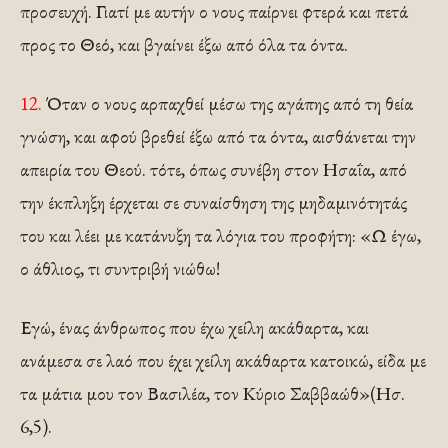
προσευχή. Γιατί με αυτήν ο νους παίρνει φτερά και πετά
προς το Θεό, και βγαίνει έξω από όλα τα όντα.
12.
Όταν ο νους αρπαχθεί μέσω της αγάπης από τη θεία
γνώση, και αφού βρεθεί έξω από τα όντα, αισθάνεται την
απειρία του Θεού. τότε, όπως συνέβη στον Ησαΐα, από
την έκπληξη έρχεται σε συναίσθηση της μηδαμινότητάς
του και λέει με κατάνυξη τα λόγια του προφήτη: «Ω έγω,
ο άθλιος, τι συντριβή νιώθω!
Εγώ, ένας άνθρωπος που έχω χείλη ακάθαρτα, και
ανάμεσα σε λαό που έχει χείλη ακάθαρτα κατοικώ, είδα με
τα μάτια μου τον Βασιλέα, τον Κύριο Σαββαώθ»(Ησ.
6,5).