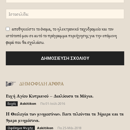
αποθηκεύστε το όνομα, το ηλεκτρονικό ταχυδρομείο και τον
ιστότοπό μου σε αυτό το πρόγραμμα περιήγησης για την επόμενη
φορά που θα σχολιάσω.
ΔΗΜΟΦΙΛΗ ΑΡΘΡΑ
Ευχή Αγίου Κυπριανού – Διαλύουσα τα Μάγια.
Askitikon
-
Πα 01-Ιούλ-2016
Ευχές
H Θεολογία των μνημοσύνων. Γιατι τελούνται τα 3ήμερα και τα
9μερα μνημόσυνα.
Askitikon
-
Πα 25-Μάι-2018
Ωφέλημα Ψυχής