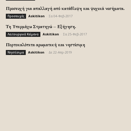
Προσευχή για απαλλαγή από κατάθλιψη και ψυχικά νοσήματα.
Askitikon
-
Σα 04-Φεβ-2017
Προσευχές
Τη Υπερμάχω Στρατηγώ – Εξήγηση.
Askitikon
-
Σα 25-Φεβ-2017
Λειτουργικά Κείμενα
Πορτοκαλόπιτα αρωματική και νηστίσιμη
Askitikon
-
Δε 22-Απρ-2019
Νηστίσιμα