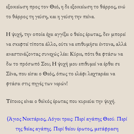
εξοικείωση προς τον Θεό, η δε εξοικείωση το θάρρος, ενώ
το θάρρος τη γεύση, και η γεύση την πείνα.
Η ψυχή, την οποία έχει αγγίξει ο θείος έρωτας, δεν μπορεί
να σκεφτεί τίποτα άλλο, ούτε να επιθυμήσει έντονα, αλλά
αναστενάζοντας συνεχώς λέει: Κύριε, πότε θα φτάσω να
δω το πρόσωπό Σου; Η ψυχή μου επιθυμεί να έρθει σε
Σένα, που είσαι ο Θεός, όπως το ελάφι λαχταράει να
φτάσει στις πηγές των νερών!
Τέτοιος είναι ο θεϊκός έρωτας που κυριεύει την ψυχή.
(Άγιος Νεκτάριος, Λόγοι τρεις: Περί αγάπης Θεού. Περί
της θείας αγάπης. Περί θείου έρωτος, μετάφραση