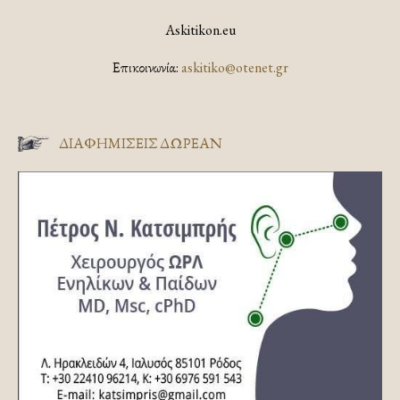
Askitikon.eu
Επικοινωνία:
askitiko@otenet.gr
ΔΙΑΦΗΜΊΣΕΙΣ ΔΩΡΕΆΝ