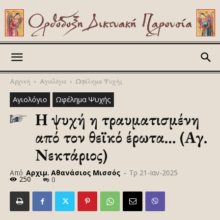
Askitikon
Αρχική
Αγιολόγιο
Ωφέλημα Ψυχής
Αγιολόγιο
Ωφέλημα Ψυχής
Η ψυχή η τραυματισμένη
από τον θεϊκό έρωτα… (Αγ.
Νεκτάριος)
Από
Αρχιμ. Αθανάσιος Μισσός
-
Τρ 21-Ιαν-2025
250
0