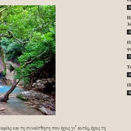
Ε
H 
3
Ω
Π
ψ
Π
Τ
Λ
Π
Ν
ίες και τη συναίσθηση που έχεις γι’ αυτές, έχεις τη