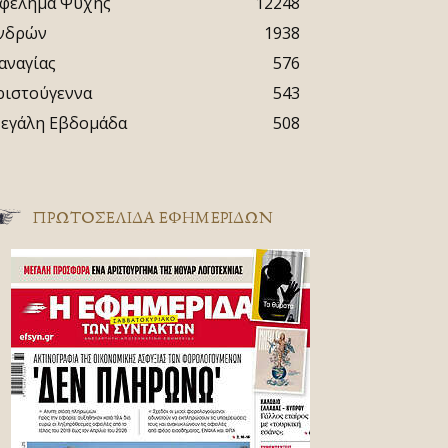
φέλημα Ψυχής
12248
νδρών
1938
αναγίας
576
ριστούγεννα
543
εγάλη Εβδομάδα
508
ΠΡΩΤΟΣΈΛΙΔΑ ΕΦΗΜΕΡΊΔΩΝ