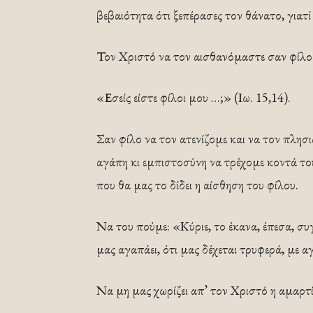
βεβαιότητα ότι ξεπέρασες τον θάνατο, γιατ
Τον Χριστό να τον αισθανόμαστε σαν φίλο μα
«Εσείς είστε φίλοι μου …;» (Ιω. 15,14).
Σαν φίλο να τον ατενίζομε και να τον πλη
αγάπη κι εμπιστοσύνη να τρέχομε κοντά του
που θα μας το δίδει η αίσθηση του φίλου.
Να του πούμε: «Κύριε, το έκανα, έπεσα, σ
μας αγαπάει, ότι μας δέχεται τρυφερά, με α
Να μη μας χωρίζει απ’ τον Χριστό η αμαρτί