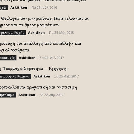
Askitikon
-
Πα 01-Ιούλ-2016
υχές
Θεολογία των μνημοσύνων. Γιατι τελούνται τα
ήμερα και τα 9μερα μνημόσυνα.
Askitikon
-
Πα 25-Μάι-2018
φέλημα Ψυχής
ροσευχή για απαλλαγή από κατάθλιψη και
υχικά νοσήματα.
Askitikon
-
Σα 04-Φεβ-2017
ροσευχές
η Υπερμάχω Στρατηγώ – Εξήγηση.
Askitikon
-
Σα 25-Φεβ-2017
ειτουργικά Κείμενα
ορτοκαλόπιτα αρωματική και νηστίσιμη
Askitikon
-
Δε 22-Απρ-2019
ηστίσιμα