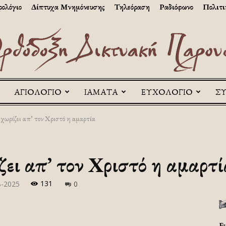
ολόγιο
Δίπτυχα Μνημόνευσης
Τηλεόραση
Ραδιόφωνο
Πολιτι
ΑΓΙΟΛΟΓΙΟ
ΙΑΜΑΤΑ
ΕΥΧΟΛΟΓΙΟ
Σ
Askitikon
χωρίζει απ’ τον Χριστό η αμαρτία
ει απ’ τον Χριστό η αμαρτί
131
β-2025
0
Ε