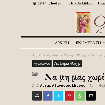
28.2
Rhodes
Περί Askitikon
Ημερ
C
ΑΡΧΙΚΉ
ΕΝΗΜΕΡΩΣΗ
Αρχική
Αγιολόγιο
Ωφέλημα Ψυχής
Να μη μας 
Αγιολόγιο
Ωφέλημα Ψυχής
Να μη μας χωρίζ
Από
Αρχιμ. Αθανάσιος Μισσός
-
Τρ 11-Φε