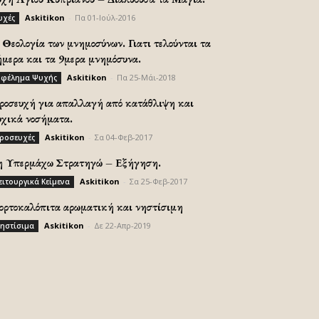
Askitikon
-
Πα 01-Ιούλ-2016
υχές
Θεολογία των μνημοσύνων. Γιατι τελούνται τα
ήμερα και τα 9μερα μνημόσυνα.
Askitikon
-
Πα 25-Μάι-2018
φέλημα Ψυχής
ροσευχή για απαλλαγή από κατάθλιψη και
υχικά νοσήματα.
Askitikon
-
Σα 04-Φεβ-2017
ροσευχές
η Υπερμάχω Στρατηγώ – Εξήγηση.
Askitikon
-
Σα 25-Φεβ-2017
ειτουργικά Κείμενα
ορτοκαλόπιτα αρωματική και νηστίσιμη
Askitikon
-
Δε 22-Απρ-2019
ηστίσιμα