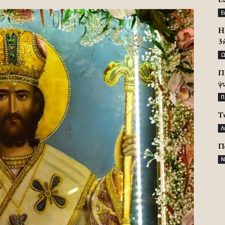
Ε
H 
3
Ω
Π
ψ
Π
Τ
Λ
Π
Ν