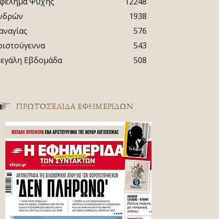
φέλημα Ψυχής
12248
νδρών
1938
αναγίας
576
ριστούγεννα
543
εγάλη Εβδομάδα
508
ΠΡΩΤΟΣΈΛΙΔΑ ΕΦΗΜΕΡΊΔΩΝ