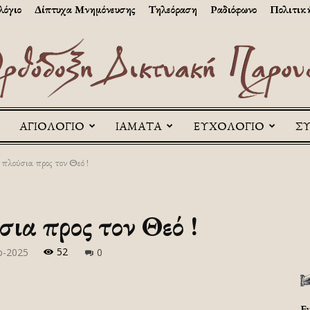
λόγιο
Δίπτυχα Μνημόνευσης
Τηλεόραση
Ραδιόφωνο
Πολιτικ
ΑΓΙΟΛΟΓΙΟ
ΙΑΜΑΤΑ
ΕΥΧΟΛΟΓΙΟ
Σ
Askitikon
πλούσια προς τον Θεό !
ια προς τον Θεό !
52
ρ-2025
0
Ε