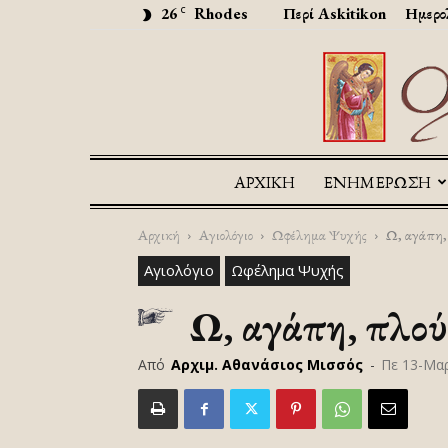
26
Rhodes
Περί Askitikon
Ημερο
C
ΑΡΧΙΚΉ
ΕΝΗΜΕΡΩΣΗ
Αρχική
Αγιολόγιο
Ωφέλημα Ψυχής
Ω, αγάπη, 
Αγιολόγιο
Ωφέλημα Ψυχής
Ω, αγάπη, πλούσ
Από
Αρχιμ. Αθανάσιος Μισσός
-
Πε 13-Μα