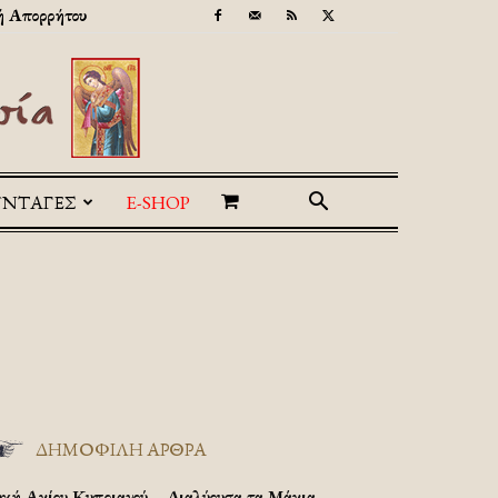
ή Απορρήτου
ΥΝΤΑΓΕΣ
E-SHOP
ΔΗΜΟΦΙΛΗ ΑΡΘΡΑ
υχή Αγίου Κυπριανού – Διαλύουσα τα Μάγια.