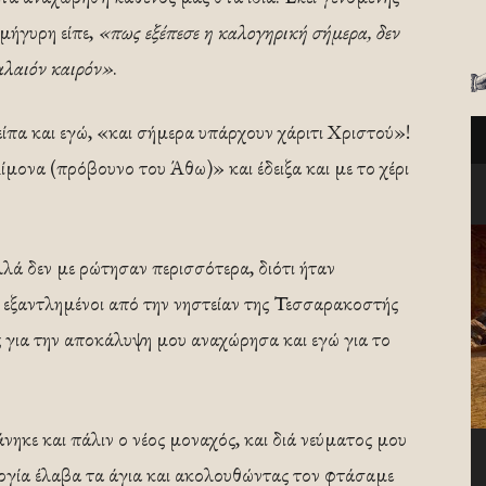
μήγυρη είπε,
«πως εξέπεσε η καλογηρική σήμερα, δεν
αλαιόν καιρόν»
.
ίπα και εγώ, «και σήμερα υπάρχουν χάριτι Χριστού»!
μονα (πρόβουνο του Άθω)» και έδειξα και με το χέρι
λά δεν με ρώτησαν περισσότερα, διότι ήταν
 εξαντλημένοι από την νηστείαν της Τεσσαρακοστής
για την αποκάλυψη μου αναχώρησα και εγώ για το
ηκε και πάλιν ο νέος μοναχός, και διά νεύματος μου
υργία έλαβα τα άγια και ακολουθώντας τον φτάσαμε