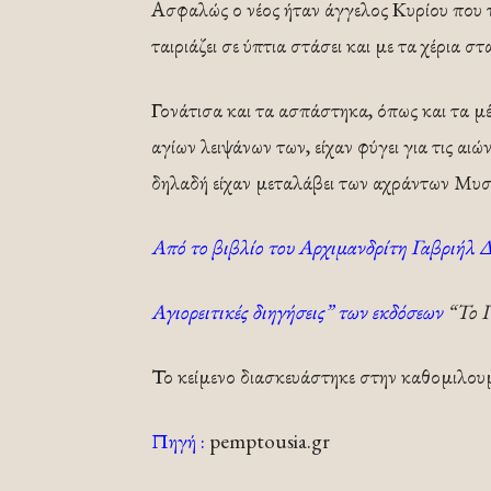
Ασφαλώς ο νέος ήταν άγγελος Κυρίου που 
ταιριάζει σε ύπτια στάσει και με τα χέρια 
Γονάτισα και τα ασπάστηκα, όπως και τα μ
αγίων λειψάνων των, είχαν φύγει για τις αι
δηλαδή είχαν μεταλάβει των αχράντων Μυσ
Από το βιβλίο του Αρχιμανδρίτη Γαβριήλ Δ
Αγιορειτικές διηγήσεις” των εκδόσεων
“Το Π
Το κείμενο διασκευάστηκε στην καθομιλου
Πηγή :
pemptousia.gr