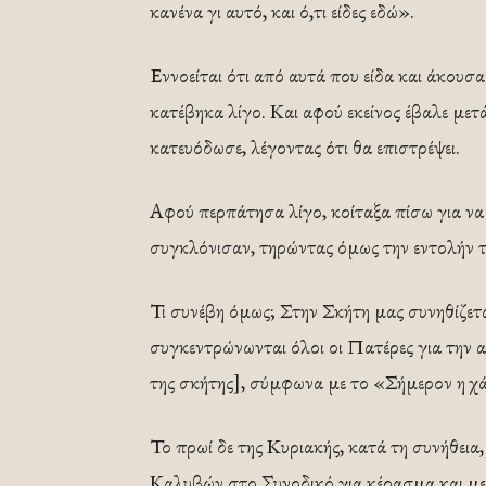
κανένα γι αυτό, και ό,τι είδες εδώ».
Εννοείται ότι από αυτά που είδα και άκουσα
κατέβηκα λίγο. Και αφού εκείνος έβαλε μετ
κατευόδωσε, λέγοντας ότι θα επιστρέψει.
Αφού περπάτησα λίγο, κοίταξα πίσω για να 
συγκλόνισαν, τηρώντας όμως την εντολήν το
Τι συνέβη όμως; Στην Σκήτη μας συνηθίζε
συγκεντρώνωνται όλοι οι Πατέρες για την 
της σκήτης], σύμφωνα με το «Σήμερον η χ
Το πρωί δε της Κυριακής, κατά τη συνήθεια,
Καλυβών στο Συνοδικό για κέρασμα και μετ