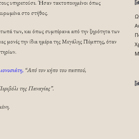
τους υπηρετούσε. Ήσαν τακτοποιημένοι όπως
σταυρωμένα στο στήθος.
Ω
Α
έτωπά των, και όπως συμπέρανα από την ξηρότητα των
Π
ώνιες μονές την ίδια ημέρα της Μεγάλης Πέμπτης, όταν
Χ
τηρίων.
Μ
ιονυσιάτη,
“Από τον κήπο του παππού,
εριβόλι της Παναγίας”.
μένη.