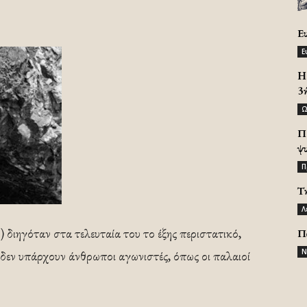
Ε
Ε
H 
3
Ω
Π
ψ
Π
Τ
Λ
διηγόταν στα τελευταία του το έξης περιστατικό,
Π
Ν
 δεν υπάρχουν άνθρωποι αγωνιστές, όπως οι παλαιοί