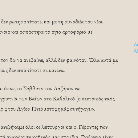
 δεν ρώτησα τίποτε, και με τη συνοδεία του νέου
άνοια και ασπάστηκε το άγιο αρτοφόριο με
Δ
Α
τον δω να ανεβαίνει, αλλά δεν φαινόταν. Όλα αυτά με
υς δεν είπα τίποτε σε κανένα.
ται όπως το Σάββατο του Λαζάρου να
αγρυπνία των Βαΐων στο Καθολικό [ο κεντρικός ναός
άρις του Αγίου Πνεύματος ημάς συνήγαγε».
 ανεβήκαμε όλοι οι λειτουργοί και οι Γέροντες των
ά αναχώρηση καθενός μας στα ίδια. Εκεί γενομένης