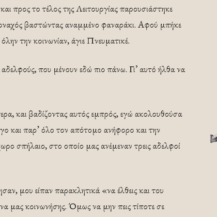
, και προς το τέλος της Λειτουργίας παρουσιάστηκε
 μοναχός βαστώντας αναμμένο φαναράκι. Αφού μπήκε
 όλην την κοινωνίαν, άγιε Πνευματικέ.
ς αδελφούς, που μένουν εδώ πιο πάνω. Γι’ αυτό ήλθα να
ρα, και βαδίζοντας αυτός εμπρός, εγώ ακολουθούσα
γο και παρ’ όλο τον απότομο ανήφορο και την
χωρο σπήλαιο, στο οποίο μας ανέμεναν τρεις αδελφοί
σαν, μου είπαν παρακλητικά «να έλθεις και του
να μας κοινωνήσης. Όμως να μην πεις τίποτε σε