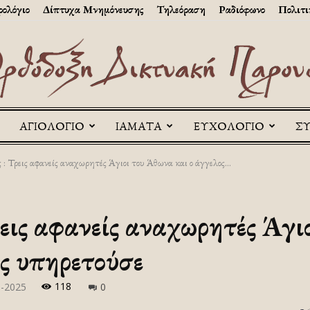
ολόγιο
Δίπτυχα Μνημόνευσης
Τηλεόραση
Ραδιόφωνο
Πολιτι
ΑΓΙΟΛΟΓΙΟ
ΙΑΜΑΤΑ
ΕΥΧΟΛΟΓΙΟ
Σ
Askitikon
 : Τρεις αφανείς αναχωρητές Άγιοι του Άθωνα και ο άγγελος...
εις αφανείς αναχωρητές Άγι
υς υπηρετούσε
118
ρ-2025
0