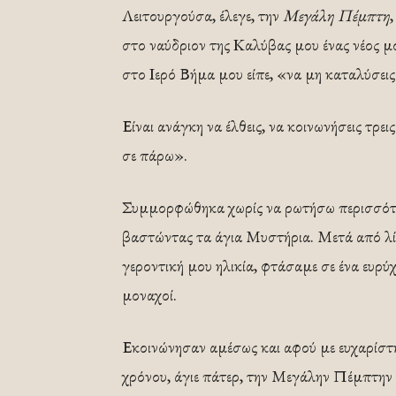
Λειτουργούσα, έλεγε, την
Μεγάλη Πέμπτη
στο ναύδριον της Καλύβας μου ένας νέος
στο Ιερό Βήμα μου είπε, «να μη καταλύσεις
Είναι ανάγκη να έλθεις, να κοινωνήσεις τρει
σε πάρω».
Συμμορφώθηκα χωρίς να ρωτήσω περισσότε
βαστώντας τα άγια Μυστήρια. Μετά από λί
γεροντική μου ηλικία, φτάσαμε σε ένα ευρύ
μοναχοί.
Εκοινώνησαν αμέσως και αφού με ευχαρίστη
χρόνου, άγιε πάτερ, την Μεγάλην Πέμπτην 