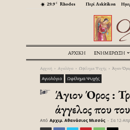
29.9
Rhodes
Περί Askitikon
Ημερ
C
ΑΡΧΙΚΉ
ΕΝΗΜΕΡΩΣΗ
Αρχική
Αγιολόγιο
Ωφέλημα Ψυχής
Άγιον Όρος
Αγιολόγιο
Ωφέλημα Ψυχής
Άγιον Όρος : Τρ
άγγελος που το
Από
Αρχιμ. Αθανάσιος Μισσός
-
Σα 12-Απ