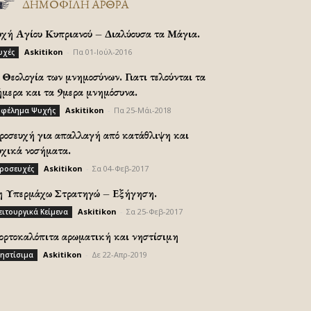
ΔΗΜΟΦΙΛΗ ΑΡΘΡΑ
υχή Αγίου Κυπριανού – Διαλύουσα τα Μάγια.
Askitikon
-
Πα 01-Ιούλ-2016
υχές
Θεολογία των μνημοσύνων. Γιατι τελούνται τα
ήμερα και τα 9μερα μνημόσυνα.
Askitikon
-
Πα 25-Μάι-2018
φέλημα Ψυχής
ροσευχή για απαλλαγή από κατάθλιψη και
υχικά νοσήματα.
Askitikon
-
Σα 04-Φεβ-2017
ροσευχές
η Υπερμάχω Στρατηγώ – Εξήγηση.
Askitikon
-
Σα 25-Φεβ-2017
ειτουργικά Κείμενα
ορτοκαλόπιτα αρωματική και νηστίσιμη
Askitikon
-
Δε 22-Απρ-2019
ηστίσιμα