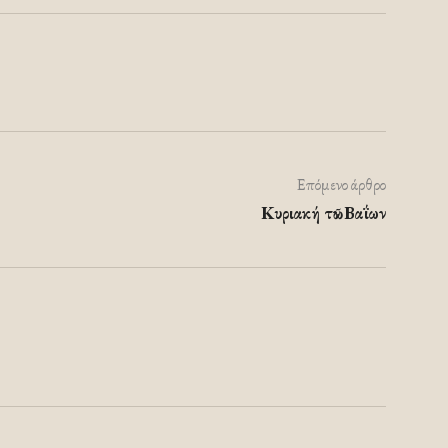
Επόμενο άρθρο
Κυριακή τῶν Βαΐων