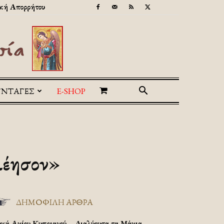
κή Απορρήτου
ΥΝΤΑΓΕΣ
E-SHOP
λέησον»
ΔΗΜΟΦΙΛΗ ΑΡΘΡΑ
υχή Αγίου Κυπριανού – Διαλύουσα τα Μάγια.