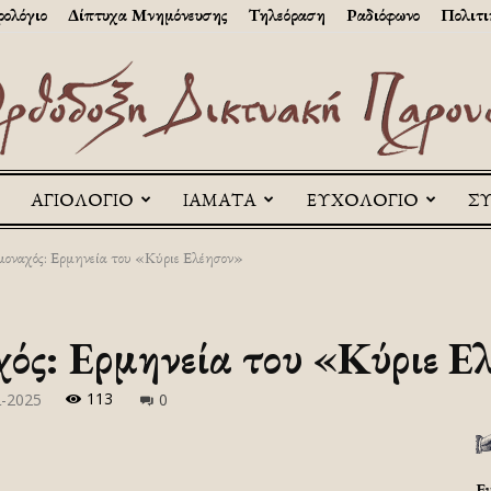
ολόγιο
Δίπτυχα Μνημόνευσης
Τηλεόραση
Ραδιόφωνο
Πολιτι
ΑΓΙΟΛΟΓΙΟ
ΙΑΜΑΤΑ
ΕΥΧΟΛΟΓΙΟ
Σ
Askitikon
οναχός: Ερμηνεία του «Κύριε Ελέησον»
ός: Ερμηνεία του «Κύριε Ε
113
ι-2025
0
Ε