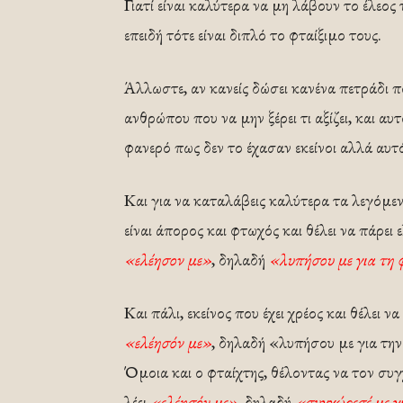
Γιατί είναι καλύτερα να μη λάβουν το έλεος
επειδή τότε είναι διπλό το φταίξιμο τους.
Άλλωστε, αν κανείς δώσει κανένα πετράδι π
ανθρώπου που να μην ξέρει τι αξίζει, και αυτ
φανερό πως δεν το έχασαν εκείνοι αλλά αυτ
Και για να καταλάβεις καλύτερα τα λεγόμε
είναι άπορος και φτωχός και θέλει να πάρει
«ελέησον με»
, δηλαδή
«λυπήσου με για τη 
Και πάλι, εκείνος που έχει χρέος και θέλει να
«ελέησόν με»
, δηλαδή «λυπήσου με για την
Όμοια και ο φταίχτης, θέλοντας να τον συγχ
λέει
«ελέησόν με»
, δηλαδή
«συγχώρεσέ με γι