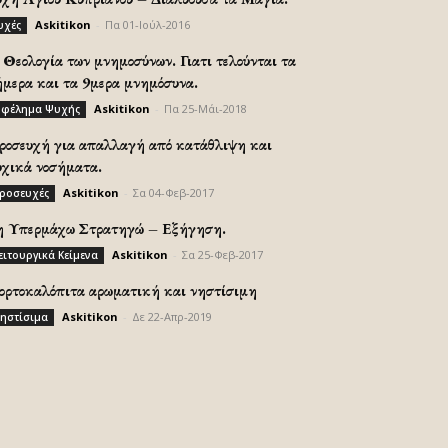
Askitikon
-
Πα 01-Ιούλ-2016
υχές
Θεολογία των μνημοσύνων. Γιατι τελούνται τα
ήμερα και τα 9μερα μνημόσυνα.
Askitikon
-
Πα 25-Μάι-2018
φέλημα Ψυχής
ροσευχή για απαλλαγή από κατάθλιψη και
υχικά νοσήματα.
Askitikon
-
Σα 04-Φεβ-2017
ροσευχές
η Υπερμάχω Στρατηγώ – Εξήγηση.
Askitikon
-
Σα 25-Φεβ-2017
ειτουργικά Κείμενα
ορτοκαλόπιτα αρωματική και νηστίσιμη
Askitikon
-
Δε 22-Απρ-2019
ηστίσιμα