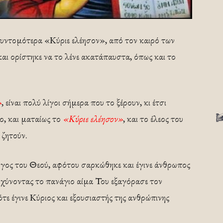
 συντομότερα «Κύριε ελέησον», από τον καιρό των
ι ορίστηκε να το λένε ακατάπαυστα, όπως και το
»
, είναι πολύ λίγοι σήμερα που το ξέρουν, κι έτσι
, και ματαίως το
«Κύριε ελέησον»
, και το έλεος του
 ζητούν.
Λόγος του Θεού, αφότου σαρκώθηκε και έγινε άνθρωπος
ι χύνοντας το πανάγιο αίμα Του εξαγόρασε τον
τε έγινε Κύριος και εξουσιαστής της ανθρώπινης