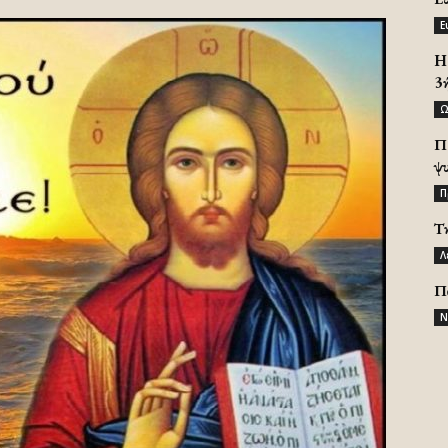
Ε
H 
3
Ω
Π
ψ
Π
Τ
Λ
Π
Ν