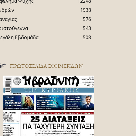
φέλημα Ψυχής
12248
νδρών
1938
αναγίας
576
ριστούγεννα
543
εγάλη Εβδομάδα
508
ΠΡΩΤΟΣΈΛΙΔΑ ΕΦΗΜΕΡΊΔΩΝ