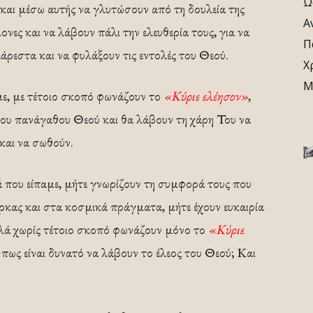
Ω
υ και μέσω αυτής να γλυτώσουν από τη δουλεία της
Α
νες και να λάβουν πάλι την ελευθερία τους, για να
Π
άρεστα και να φυλάξουν τις εντολές του Θεού.
Χ
Μ
με, με τέτοιο σκοπό φωνάζουν το
«Κύριε ελέησον»
,
 του πανάγαθου Θεού και θα λάβουν τη χάρη Του να
και να σωθούν.
ά που είπαμε, μήτε γνωρίζουν τη συμφορά τους που
ρκας και στα κοσμικά πράγματα, μήτε έχουν ευκαιρία
λά χωρίς τέτοιο σκοπό φωνάζουν μόνο το
«Κύριε
 πως είναι δυνατό να λάβουν το έλεος του Θεού; Και