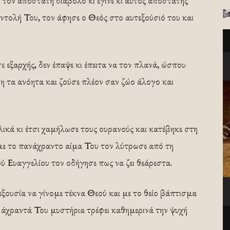
 τον αποστάτη διάβολο κι έγινε κι αυτός αποστάτης
εντολή Του, τον άφησε ο Θεός στο αυτεξούσιό του και
εξαρχής, δεν έπαψε κι έπειτα να τον πλανά, ώσπου
η τα ανόητα και ζούσε πλέον σαν ζώο άλογο και
ικά κι έτσι χαμήλωσε τους ουρανούς και κατέβηκε στη
 με το πανάχραντο αίμα Του τον λύτρωσε από τη
ού Ευαγγελίου τον οδήγησε πως να ζει θεάρεστα.
ξουσία να γίνομε τέκνα Θεού και με το θείο βάπτισμα
α άχραντά Του μυστήρια τρέφει καθημερινά την ψυχή