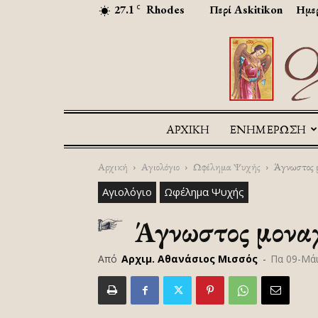
27.1
Rhodes
Περί Askitikon
Ημερ
C
ΑΡΧΙΚΉ
ΕΝΗΜΕΡΩΣΗ
Αρχική
Αγιολόγιο
Ωφέλημα Ψυχής
Άγνωστος μ
Αγιολόγιο
Ωφέλημα Ψυχής
Άγνωστος μοναχ
Από
Αρχιμ. Αθανάσιος Μισσός
-
Πα 09-Μά