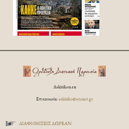
Askitikon.eu
Επικοινωνία:
askitiko@otenet.gr
ΔΙΑΦΗΜΊΣΕΙΣ ΔΩΡΕΆΝ