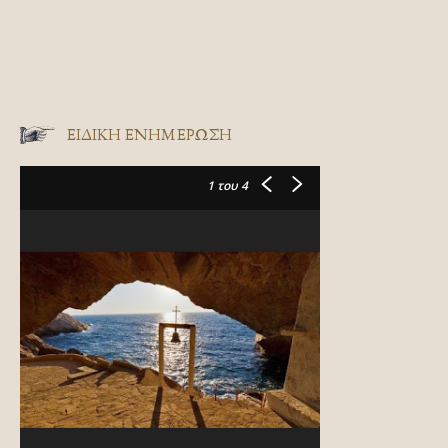
ΕΙΔΙΚΉ ΕΝΗΜΈΡΩΣΗ
1
του 4