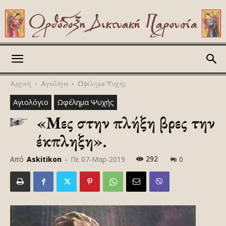
Askitikon
Αρχική
Αγιολόγιο
Ωφέλημα Ψυχής
Αγιολόγιο
Ωφέλημα Ψυχής
«Μες στην πλήξη βρες την
έκπληξη».
292
Από
Askitikon
-
Πε 07-Μαρ-2019
0