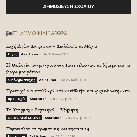
ΔΗΜΟΦΙΛΗ ΑΡΘΡΑ
Ευχή Αγίου Κυπριανού – Διαλύουσα τα Μάγια.
Askitikon
-
Πα 01-Ιούλ-2016
Ευχές
H Θεολογία των μνημοσύνων. Γιατι τελούνται τα 3ήμερα και τα
9μερα μνημόσυνα.
Askitikon
-
Πα 25-Μάι-2018
Ωφέλημα Ψυχής
Προσευχή για απαλλαγή από κατάθλιψη και ψυχικά νοσήματα.
Askitikon
-
Σα 04-Φεβ-2017
Προσευχές
Τη Υπερμάχω Στρατηγώ – Εξήγηση.
Askitikon
-
Σα 25-Φεβ-2017
Λειτουργικά Κείμενα
Πορτοκαλόπιτα αρωματική και νηστίσιμη
Askitikon
-
Δε 22-Απρ-2019
Νηστίσιμα