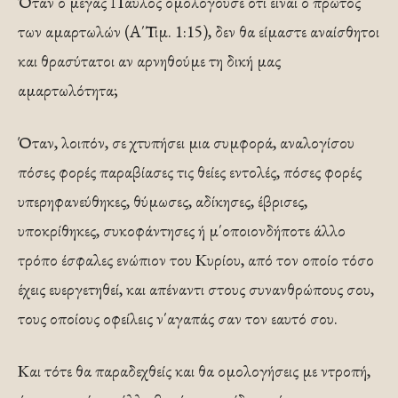
Όταν ο μέγας Παύλος ομολογούσε ότι είναι ο πρώτος
των αμαρτωλών (Α΄Τιμ. 1:15), δεν θα είμαστε αναίσθητοι
και θρασύτατοι αν αρνηθούμε τη δική μας
αμαρτωλότητα;
Όταν, λοιπόν, σε χτυπήσει μια συμφορά, αναλογίσου
πόσες φορές παραβίασες τις θείες εντολές, πόσες φορές
υπερηφανεύθηκες, θύμωσες, αδίκησες, έβρισες,
υποκρίθηκες, συκοφάντησες ή μ΄οποιονδήποτε άλλο
τρόπο έσφαλες ενώπιον του Κυρίου, από τον οποίο τόσο
έχεις ευεργετηθεί, και απέναντι στους συνανθρώπους σου,
τους οποίους οφείλεις ν΄αγαπάς σαν τον εαυτό σου.
Και τότε θα παραδεχθείς και θα ομολογήσεις με ντροπή,