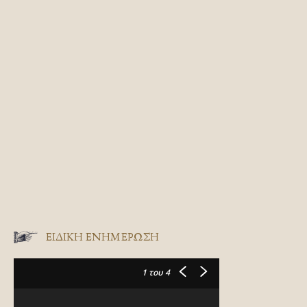
ΕΙΔΙΚΉ ΕΝΗΜΈΡΩΣΗ
1
του 4