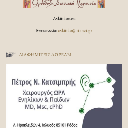
Askitikon.eu
Επικοινωνία:
askitiko@otenet.gr
ΔΙΑΦΗΜΊΣΕΙΣ ΔΩΡΕΆΝ