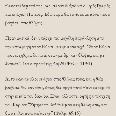
τ΄αποτελέσματά της μας μιλούν διεξοδικά οι ιερές Γραφές
και οι άγιοι Πατέρες. Εδώ τώρα θα τονίσουμε μόνο πόσο
βοηθάει στις θλίψεις.
Πραγματικά, δεν υπάρχει πιο μεγάλη παράκληση από
την καταφυγή στον Κύριο με την προσευχή. “Στον Κύριο
προσευχήθηκα δυνατά, όταν με βρήκαν θλίψεις, και με
άκουσε”, λέει ο προφήτης Δαβίδ (Ψαλμ. 119:1).
Αυτό έκαναν όλοι οι άγιοι στις θλίψεις τους, και η θεία
βοήθεια δεν αργούσε, όπως δεν αργεί ποτέ ν΄ανταποκριθεί
στην ικεσία του δικαίου. Είναι, άλλωστε, ρητή η υπόσχεση
του Κυρίου: “Ζήτησε τη βοήθειά μου στη θλίψη σου, και
θα σε γλυτώσω απ΄αυτήν” (Ψαλμ. 49:15).