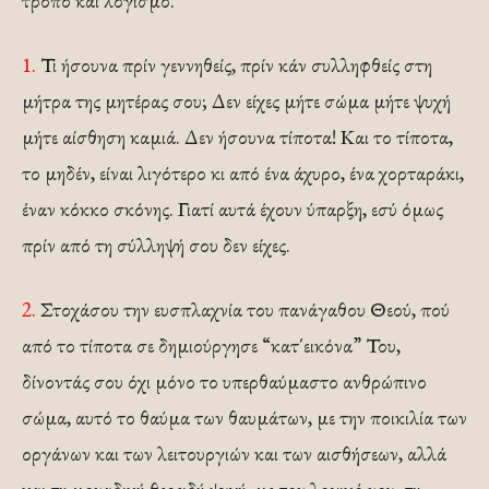
τρόπο και λογισμό.
1.
Τι ήσουνα πρίν γεννηθείς, πρίν κάν συλληφθείς στη
μήτρα της μητέρας σου; Δεν είχες μήτε σώμα μήτε ψυχή
μήτε αίσθηση καμιά. Δεν ήσουνα τίποτα! Και το τίποτα,
το μηδέν, είναι λιγότερο κι από ένα άχυρο, ένα χορταράκι,
έναν κόκκο σκόνης. Γιατί αυτά έχουν ύπαρξη, εσύ όμως
πρίν από τη σύλληψή σου δεν είχες.
2.
Στοχάσου την ευσπλαχνία του πανάγαθου Θεού, πού
από το τίποτα σε δημιούργησε “κατ΄εικόνα” Του,
δίνοντάς σου όχι μόνο το υπερθαύμαστο ανθρώπινο
σώμα, αυτό το θαύμα των θαυμάτων, με την ποικιλία των
οργάνων και των λειτουργιών και των αισθήσεων, αλλά