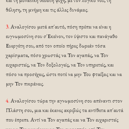
και τη μοναδική θεοειδή ψυχή, με τον λογικό νου, τη
θέληση, τη μνήμη και τις άλλες δυνάμεις.
3.
Αναλογίσου μετά απ΄αυτό, πόση πρέπει να είναι η
ευγνωμοσύνη σου σ΄Εκείνον, τον ύψιστο και πανάγαθο
Ευεργέτη σου, από τον οποίο πήρες δωρεάν τόσα
χαρίσματα, πόσο χρωστάς να Τον αγαπάς, να Τον
ευχαριστείς, να Τον δοξολογείς, να Τον υπηρετείς, και
πόσο να προσέχεις, ώστε ποτέ να μην Του φταίξεις και να
μην Τον πικράνεις.
4.
Αναλογίσου τώρα την αγνωμοσύνη σου απέναντι στον
Πλάστη σου, μια και έκανες ακριβώς τα αντίθετα απ΄αυτά
που έπρεπε. Αντί να Τον αγαπάς και να Τον ευχαριστείς