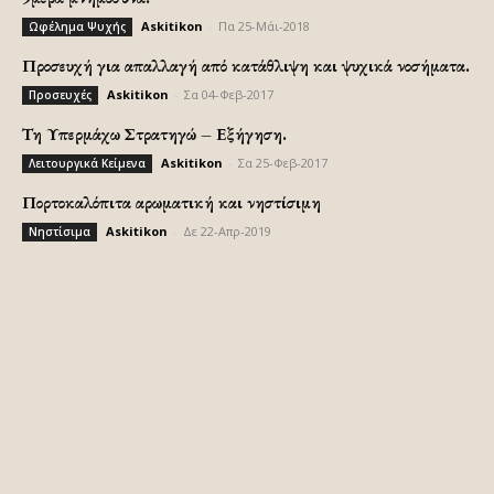
Askitikon
-
Πα 25-Μάι-2018
Ωφέλημα Ψυχής
Προσευχή για απαλλαγή από κατάθλιψη και ψυχικά νοσήματα.
Askitikon
-
Σα 04-Φεβ-2017
Προσευχές
Τη Υπερμάχω Στρατηγώ – Εξήγηση.
Askitikon
-
Σα 25-Φεβ-2017
Λειτουργικά Κείμενα
Πορτοκαλόπιτα αρωματική και νηστίσιμη
Askitikon
-
Δε 22-Απρ-2019
Νηστίσιμα