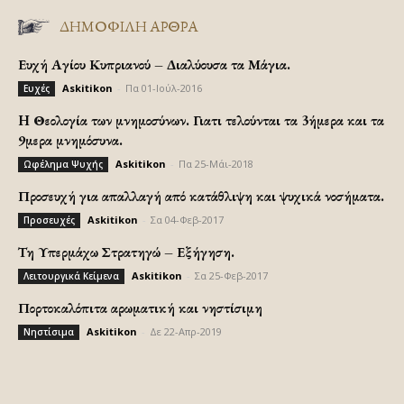
ΔΗΜΟΦΙΛΗ ΑΡΘΡΑ
Ευχή Αγίου Κυπριανού – Διαλύουσα τα Μάγια.
Askitikon
-
Πα 01-Ιούλ-2016
Ευχές
H Θεολογία των μνημοσύνων. Γιατι τελούνται τα 3ήμερα και τα
9μερα μνημόσυνα.
Askitikon
-
Πα 25-Μάι-2018
Ωφέλημα Ψυχής
Προσευχή για απαλλαγή από κατάθλιψη και ψυχικά νοσήματα.
Askitikon
-
Σα 04-Φεβ-2017
Προσευχές
Τη Υπερμάχω Στρατηγώ – Εξήγηση.
Askitikon
-
Σα 25-Φεβ-2017
Λειτουργικά Κείμενα
Πορτοκαλόπιτα αρωματική και νηστίσιμη
Askitikon
-
Δε 22-Απρ-2019
Νηστίσιμα