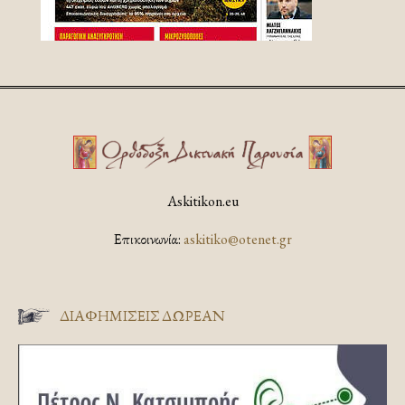
Askitikon.eu
Επικοινωνία:
askitiko@otenet.gr
ΔΙΑΦΗΜΊΣΕΙΣ ΔΩΡΕΆΝ