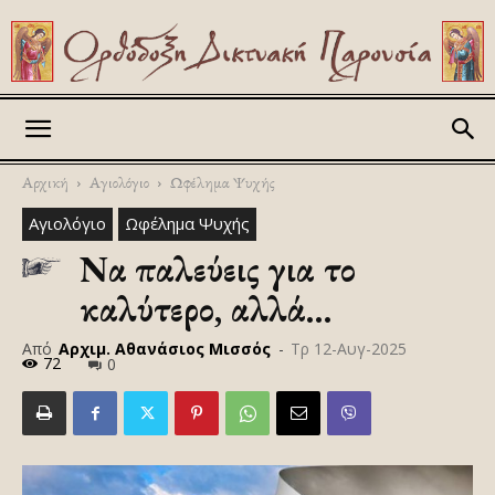
Askitikon
Αρχική
Αγιολόγιο
Ωφέλημα Ψυχής
Αγιολόγιο
Ωφέλημα Ψυχής
Να παλεύεις για το
καλύτερο, αλλά…
Από
Αρχιμ. Αθανάσιος Μισσός
-
Τρ 12-Αυγ-2025
72
0