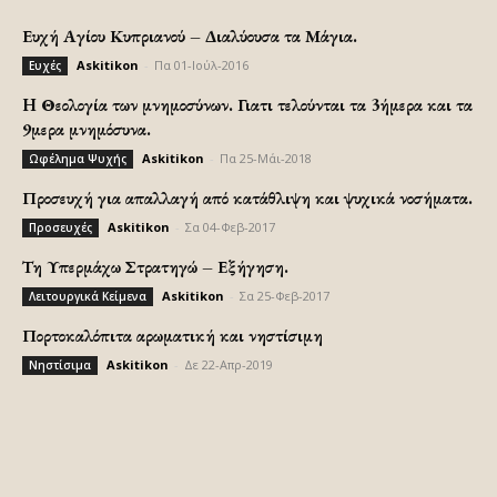
Ευχή Αγίου Κυπριανού – Διαλύουσα τα Μάγια.
Askitikon
-
Πα 01-Ιούλ-2016
Ευχές
H Θεολογία των μνημοσύνων. Γιατι τελούνται τα 3ήμερα και τα
9μερα μνημόσυνα.
Askitikon
-
Πα 25-Μάι-2018
Ωφέλημα Ψυχής
Προσευχή για απαλλαγή από κατάθλιψη και ψυχικά νοσήματα.
Askitikon
-
Σα 04-Φεβ-2017
Προσευχές
Τη Υπερμάχω Στρατηγώ – Εξήγηση.
Askitikon
-
Σα 25-Φεβ-2017
Λειτουργικά Κείμενα
Πορτοκαλόπιτα αρωματική και νηστίσιμη
Askitikon
-
Δε 22-Απρ-2019
Νηστίσιμα