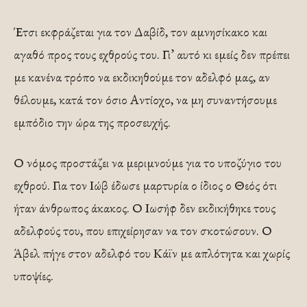
Έτσι εκφράζεται για τον Δαβίδ, τον αμνησίκακο και
αγαθό προς τους εχθρούς του. Γι’ αυτό κι εμείς δεν πρέπει
με κανένα τρόπο να εκδικηθούμε τον αδελφό μας, αν
θέλουμε, κατά τον όσιο Αντίοχο, να μη συναντήσουμε
εμπόδιο την ώρα της προσευχής.
Ο νόμος προστάζει να μεριμνούμε για το υποζύγιο του
εχθρού. Για τον Ιώβ έδωσε μαρτυρία ο ίδιος ο Θεός ότι
ήταν άνθρωπος άκακος. Ο Ιωσήφ δεν εκδικήθηκε τους
αδελφούς του, που επιχείρησαν να τον σκοτώσουν. Ο
Άβελ πήγε στον αδελφό του Κάϊν με απλότητα και χωρίς
υποψίες.