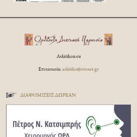
Askitikon.eu
Επικοινωνία:
askitiko@otenet.gr
ΔΙΑΦΗΜΊΣΕΙΣ ΔΩΡΕΆΝ