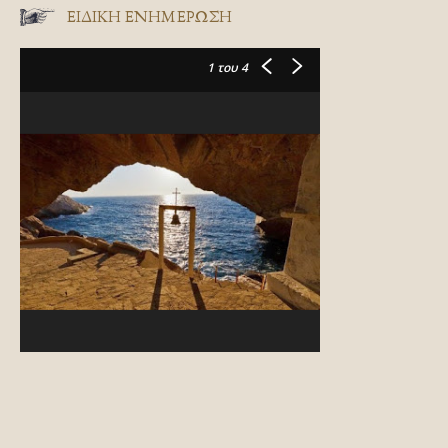
ΕΙΔΙΚΉ ΕΝΗΜΈΡΩΣΗ
1
του 4