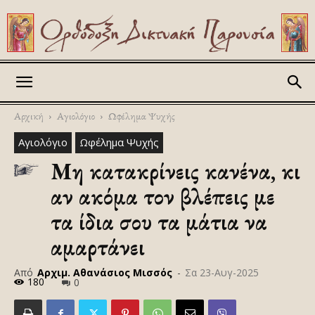
Askitikon
Αρχική
Αγιολόγιο
Ωφέλημα Ψυχής
Αγιολόγιο
Ωφέλημα Ψυχής
Μη κατακρίνεις κανένα, κι
αν ακόμα τον βλέπεις με
τα ίδια σου τα μάτια να
αμαρτάνει
Από
Αρχιμ. Αθανάσιος Μισσός
-
Σα 23-Αυγ-2025
180
0