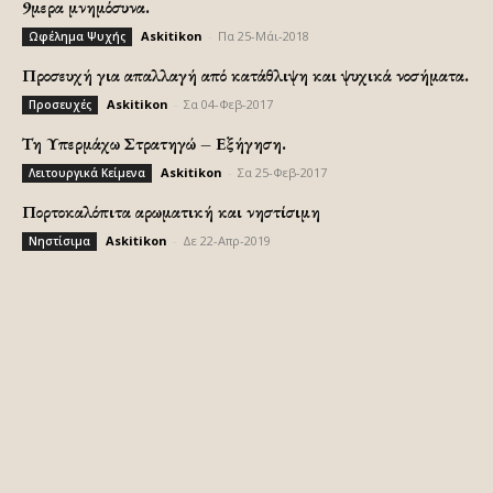
9μερα μνημόσυνα.
Askitikon
-
Πα 25-Μάι-2018
Ωφέλημα Ψυχής
Προσευχή για απαλλαγή από κατάθλιψη και ψυχικά νοσήματα.
Askitikon
-
Σα 04-Φεβ-2017
Προσευχές
Τη Υπερμάχω Στρατηγώ – Εξήγηση.
Askitikon
-
Σα 25-Φεβ-2017
Λειτουργικά Κείμενα
Πορτοκαλόπιτα αρωματική και νηστίσιμη
Askitikon
-
Δε 22-Απρ-2019
Νηστίσιμα