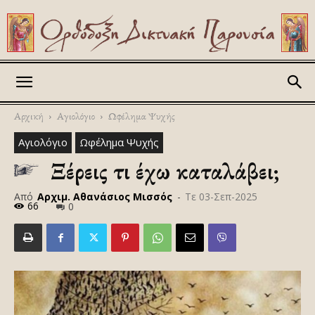
Askitikon
Αρχική
Αγιολόγιο
Ωφέλημα Ψυχής
Αγιολόγιο
Ωφέλημα Ψυχής
Ξέρεις τι έχω καταλάβει;
Από
Αρχιμ. Αθανάσιος Μισσός
-
Τε 03-Σεπ-2025
66
0