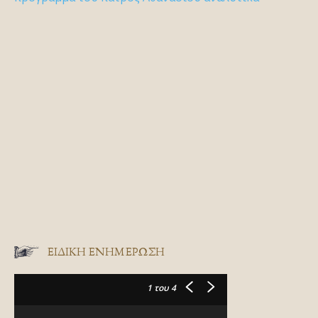
ΕΙΔΙΚΉ ΕΝΗΜΈΡΩΣΗ
1
του 4