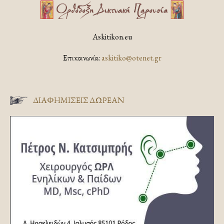
Askitikon.eu
Επικοινωνία:
askitiko@otenet.gr
ΔΙΑΦΗΜΊΣΕΙΣ ΔΩΡΕΆΝ