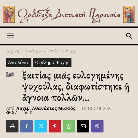
Askitikon
Αρχική
Αγιολόγιο
Ωφέλημα Ψυχής
Αγιολόγιο
Ωφέλημα Ψυχής
Ἐξαιτίας μιᾶς ευλογημένης
ψυχούλας, διαφωτίστηκε ἡ
ἄγνοια πολλῶν…
Από
Αρχιμ. Αθανάσιος Μισσός
-
Τε 10-Σεπ-2025
87
0