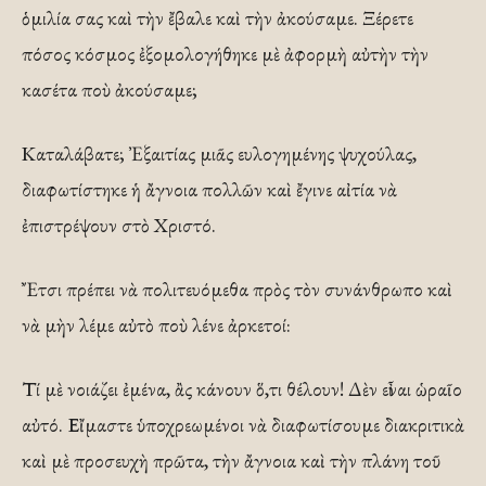
ὁμιλία σας καὶ τὴν ἔβαλε καὶ τὴν ἀκούσαμε. Ξέρετε
πόσος κόσμος ἐξομολογήθηκε μὲ ἀφορμὴ αὐτὴν τὴν
κασέτα ποὺ ἀκούσαμε;
Καταλάβατε; Ἐξαιτίας μιᾶς ευλογημένης ψυχούλας,
διαφωτίστηκε ἡ ἄγνοια πολλῶν καὶ ἔγινε αἰτία νὰ
ἐπιστρέψουν στὸ Χριστό.
Ἔτσι πρέπει νὰ πολιτευόμεθα πρὸς τὸν συνάνθρωπο καὶ
νὰ μὴν λέμε αὐτὸ ποὺ λένε ἀρκετοί:
Τί μὲ νοιάζει ἐμένα, ἂς κάνουν ὅ,τι θέλουν! Δὲν εἶναι ὡραῖο
αὐτό. Εἴμαστε ὑποχρεωμένοι νὰ διαφωτίσουμε διακριτικὰ
καὶ μὲ προσευχὴ πρῶτα, τὴν ἄγνοια καὶ τὴν πλάνη τοῦ