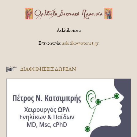
Askitikon.eu
Επικοινωνία:
askitiko@otenet.gr
ΔΙΑΦΗΜΊΣΕΙΣ ΔΩΡΕΆΝ