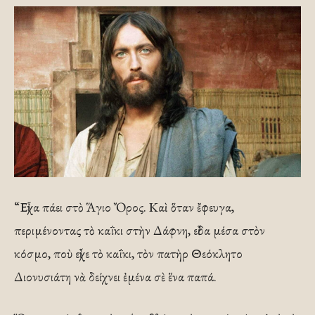
“Εἶχα πάει στὸ Ἅγιο Ὄρος. Καὶ ὅταν ἔφευγα,
περιμένοντας τὸ καΐκι στὴν Δάφνη, εἶδα μέσα στὸν
κόσμο, ποὺ εἶχε τὸ καΐκι, τὸν πατὴρ Θεόκλητο
Διονυσιάτη νὰ δείχνει ἐμένα σὲ ἕνα παπά.