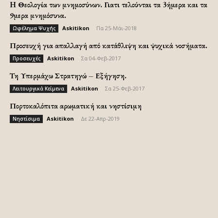
H Θεολογία των μνημοσύνων. Γιατι τελούνται τα 3ήμερα και τα
9μερα μνημόσυνα.
Askitikon
-
Πα 25-Μάι-2018
Ωφέλημα Ψυχής
Προσευχή για απαλλαγή από κατάθλιψη και ψυχικά νοσήματα.
Askitikon
-
Σα 04-Φεβ-2017
Προσευχές
Τη Υπερμάχω Στρατηγώ – Εξήγηση.
Askitikon
-
Σα 25-Φεβ-2017
Λειτουργικά Κείμενα
Πορτοκαλόπιτα αρωματική και νηστίσιμη
Askitikon
-
Δε 22-Απρ-2019
Νηστίσιμα