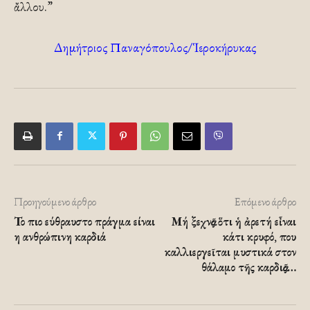
ἄλλου.”
Δημήτριος Παναγόπουλος/Ἱεροκήρυκας
Προηγούμενο άρθρο
Επόμενο άρθρο
Το πιο εύθραυστο πράγμα είναι
Μή ξεχνᾶς ὅτι ἡ ἀρετή εἶναι
η ανθρώπινη καρδιά
κάτι κρυφό, που
καλλιεργεῖται μυστικά στον
θάλαμο τῆς καρδιᾶς…