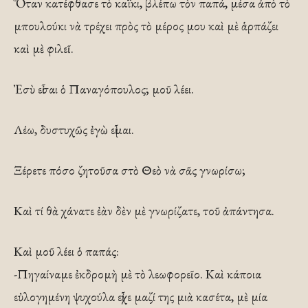
Ὅταν κατέφθασε τὸ καΐκι, βλέπω τὸν παπά, μέσα ἀπὸ τὸ
μπουλούκι νὰ τρέχει πρὸς τὸ μέρος μου καὶ μὲ ἁρπάζει
καὶ μὲ φιλεῖ.
Ἐσὺ εἶσαι ὁ Παναγόπουλος; μοῦ λέει.
Λέω, δυστυχῶς ἐγὼ εἶμαι.
Ξέρετε πόσο ζητοῦσα στὸ Θεὸ νὰ σᾶς γνωρίσω;
Καὶ τί θὰ χάνατε ἐὰν δὲν μὲ γνωρίζατε, τοῦ ἀπάντησα.
Καὶ μοῦ λέει ὁ παπάς:
-Πηγαίναμε ἐκδρομὴ μὲ τὸ λεωφορεῖο. Καὶ κάποια
εὐλογημένη ψυχούλα εἶχε μαζί της μιὰ κασέτα, μὲ μία