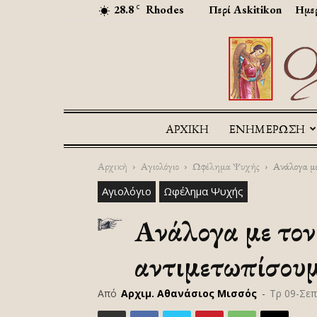
28.8
Rhodes
Περί Askitikon
Ημερ
C
ΑΡΧΙΚΉ
ΕΝΗΜΕΡΩΣΗ
Αρχική
Αγιολόγιο
Ωφέλημα Ψυχής
Ανάλογα με 
Αγιολόγιο
Ωφέλημα Ψυχής
Ανάλογα με τον 
αντιμετωπίσου
Από
Αρχιμ. Αθανάσιος Μισσός
-
Τρ 09-Σεπ