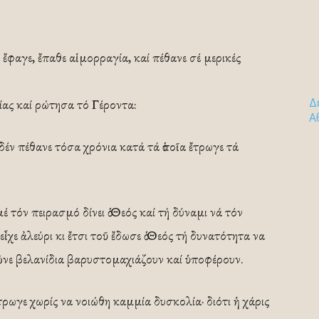
ἔφαγε, ἔπαθε αἱμορραγία, καί πέθανε σέ μερικές
Δ
ας καί ρώτησα τό Γέροντα:
Α
δέν πέθανε τόσα χρόνια κατά τά ὁποῖα ἔτρωγε τά
έ τόν πειρασμό δίνει ὁ Θεός καί τή δύναμι νά τόν
χε ἀλεύρι κι ἔτσι τοῦ ἔδωσε ὁ Θεός τή δυνατότητα να
ῶνε βελανίδια βαρυστομαχιάζουν καί ὑποφέρουν.
τρωγε χωρίς να νοιώθη καμμία δυσκολία· διότι ἡ χάρις