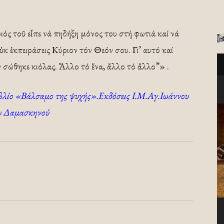
ός τοῦ εἶπε νά πηδήξη μόνος του στή φωτιά καί νά
 ἐκπειράσεις Κύριον τόν Θεόν σου. Γι’ αυτό καί
ν σώθηκε κιόλας. Ἄλλο τό ἕνα, ἄλλο τό ἄλλο”» .
λίο «Βάλσαμο της ψυχής».Εκδόσεις Ι.Μ.Αγ.Ιωάννου
υ Δαμασκηνού