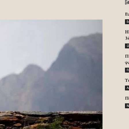
Ε
Ε
H 
3
Ω
Π
ψ
Π
Τ
Λ
Π
Ν