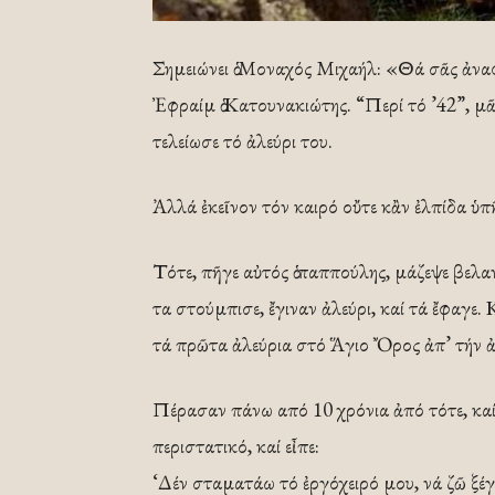
Σημειώνει ὁ Μοναχός Μιχαήλ: «Θά σᾶς ἀναφέ
Ἐφραίμ ὁ Κατουνακιώτης. “Περί τό ’42”, μᾶ
τελείωσε τό ἀλεύρι του.
Ἀλλά ἐκεῖνον τόν καιρό οὔτε κἂν ἐλπίδα ὑπῆ
Τότε, πῆγε αὐτός ὁ παππούλης, μάζεψε βελαν
τα στούμπισε, ἔγιναν ἀλεύρι, καί τά ἔφαγε. Κ
τά πρῶτα ἀλεύρια στό Ἅγιο Ὄρος ἀπ’ τήν 
Πέρασαν πάνω από 10 χρόνια ἀπό τότε, καί
περιστατικό, καί εἶπε:
‘Δέν σταματάω τό ἐργόχειρό μου, νά ζῶ ξέγ