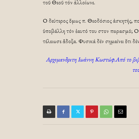
τοῦ Θεοῦ τόν ἀλλοίωνε.
Ο δεύτερος ὅμως π. Θεοδόσιος ἀσκητής, ποι
ὑποβάλλη τόν ἑαυτό του στον πειρασμό; Οὐκ
τέλειωσε ἄδοξα. Φυσικά δέν σημαίνει ὅτι δέ
Αρχιμανδριτη Ιωάννη Κωστώφ.Aπό το βιβ
το