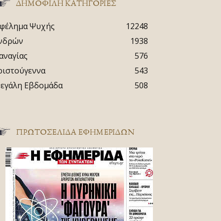
ΔΗΜΟΦΙΛΗ ΚΑΤΗΓΟΡΙΕΣ
φέλημα Ψυχής
12248
νδρών
1938
αναγίας
576
ριστούγεννα
543
εγάλη Εβδομάδα
508
ΠΡΩΤΟΣΈΛΙΔΑ ΕΦΗΜΕΡΊΔΩΝ