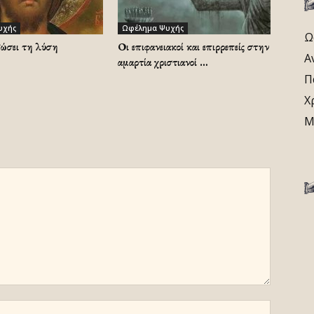
υχής
Ωφέλημα Ψυχής
Ω
δώσει τη λύση
Οι επιφανειακοί και επιρρεπείς στην
Α
αμαρτία χριστιανοί …
Π
Χ
Μ