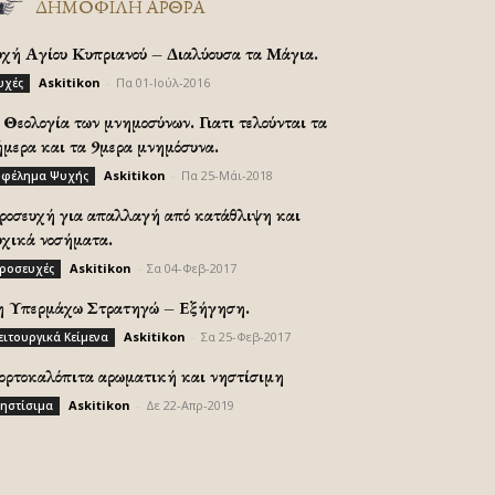
ΔΗΜΟΦΙΛΗ ΑΡΘΡΑ
υχή Αγίου Κυπριανού – Διαλύουσα τα Μάγια.
Askitikon
-
Πα 01-Ιούλ-2016
υχές
Θεολογία των μνημοσύνων. Γιατι τελούνται τα
ήμερα και τα 9μερα μνημόσυνα.
Askitikon
-
Πα 25-Μάι-2018
φέλημα Ψυχής
ροσευχή για απαλλαγή από κατάθλιψη και
υχικά νοσήματα.
Askitikon
-
Σα 04-Φεβ-2017
ροσευχές
η Υπερμάχω Στρατηγώ – Εξήγηση.
Askitikon
-
Σα 25-Φεβ-2017
ειτουργικά Κείμενα
ορτοκαλόπιτα αρωματική και νηστίσιμη
Askitikon
-
Δε 22-Απρ-2019
ηστίσιμα