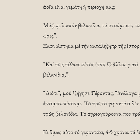
ὁποῖα εἶναι γεμάτη ἡ περιοχή μας;
Μάζεψε λοιπόν βελανίδια, τά στούμπισε, τά 
ώρες”.
Ξαφνιάστηκα μέ τήν κατάληξηπρ τῆς ἱστορί
“Καί πῶς πέθανε αὐτός ἔτσι; Ὁ ἄλλος γιατί 
βελανίδια;”.
“Διότι”, μοῦ ἐξήγησε ὁ Γέροντας, “ἀνάλογα μ
ἀντιμετωπίσουμε. Τό πρῶτο γεροντάκι δέν εἶ
τρώη βελανίδια. Τά ἀγριογούρουνα πού τρ
Κι ὅμως αὐτό τό γεροντάκι, 4-5 χρόνια τά ἔ