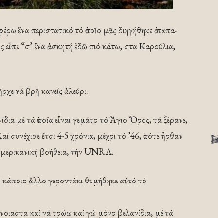
ρω ἕνα περιστατικό τό ὁποῖο μᾶς διηγήθηκε ὁ παπα-
ς εἶπε “σ’ ἕνα ἀσκητή ἐδῶ πιό κάτω, στα Καρούλια,
ρχε νά βρῆ κανείς ἀλεύρι.
ίδια μέ τά ὁποῖα εἶναι γεμάτο τό Ἅγιο Ὄρος, τά ξέρανε,
αί συνέχισε ἔτσι 4-5 χρόνια, μέχρι τό ’46, ὁπότε ἦρθαν
ἀμερικανική βοήθεια, τήν UNRA.
 κάποιο ἄλλο γεροντάκι θυμήθηκε αὐτό τό
νοιαστα καί νά τρώω καί γώ μόνο βελανίδια, μέ τά