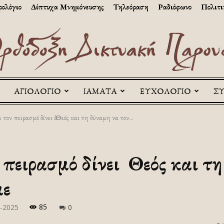
ολόγιο
Δίπτυχα Μνημόνευσης
Τηλεόραση
Ραδιόφωνο
Πολιτι
ΑΓΙΟΛΟΓΙΟ
ΙΑΜΑΤΑ
ΕΥΧΟΛΟΓΙΟ
Σ
Askitikon
τον πειρασμό δίνει ὁ Θεός και τη δύναμη να τον...
πειρασμό δίνει ὁ Θεός και τ
με
85
-2025
0