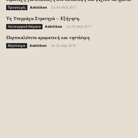
Askitikon
-
Σα 04-Φεβ-2017
Προσευχές
Τη Υπερμάχω Στρατηγώ – Εξήγηση.
Askitikon
-
Σα 25-Φεβ-2017
Λειτουργικά Κείμενα
Πορτοκαλόπιτα αρωματική και νηστίσιμη
Askitikon
-
Δε 22-Απρ-2019
Νηστίσιμα