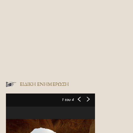
ΕΙΔΙΚΉ ΕΝΗΜΈΡΩΣΗ
1
του 4