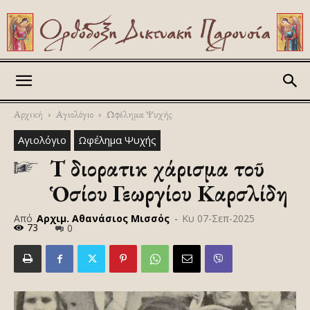
Askitikon
Αρχική
Αγιολόγιο
Ωφέλημα Ψυχής
Αγιολόγιο
Ωφέλημα Ψυχής
Τὸ διορατικὸ χάρισμα τοῦ
Ὁσίου Γεωργίου Καρσλίδη
Από
Αρχιμ. Αθανάσιος Μισσός
-
Κυ 07-Σεπ-2025
73
0