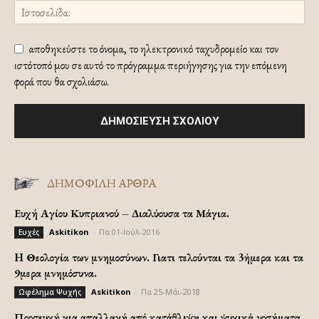
αποθηκεύστε το όνομα, το ηλεκτρονικό ταχυδρομείο και τον
ιστότοπό μου σε αυτό το πρόγραμμα περιήγησης για την επόμενη
φορά που θα σχολιάσω.
ΔΗΜΟΦΙΛΗ ΑΡΘΡΑ
Ευχή Αγίου Κυπριανού – Διαλύουσα τα Μάγια.
Askitikon
-
Πα 01-Ιούλ-2016
Ευχές
H Θεολογία των μνημοσύνων. Γιατι τελούνται τα 3ήμερα και τα
9μερα μνημόσυνα.
Askitikon
-
Πα 25-Μάι-2018
Ωφέλημα Ψυχής
Προσευχή για απαλλαγή από κατάθλιψη και ψυχικά νοσήματα.