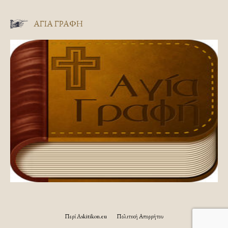
ΑΓΊΑ ΓΡΑΦΉ
Περί Askitikon.eu
Πολιτική Απορρήτου