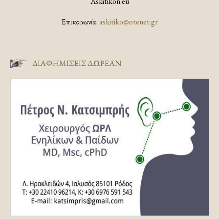
Askitikon.eu
Επικοινωνία:
askitiko@otenet.gr
ΔΙΑΦΗΜΊΣΕΙΣ ΔΩΡΕΆΝ