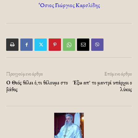
‘Οσιος Γεώργιος Καρσλίδης
Προηγούμενο άρθρο
Επόμενο άρθρο
Ο Θεός θέλει ό,τι θέλουμε στο
Έξω απ’ το μαντρί υπάρχει ο
βάθος
λύκος