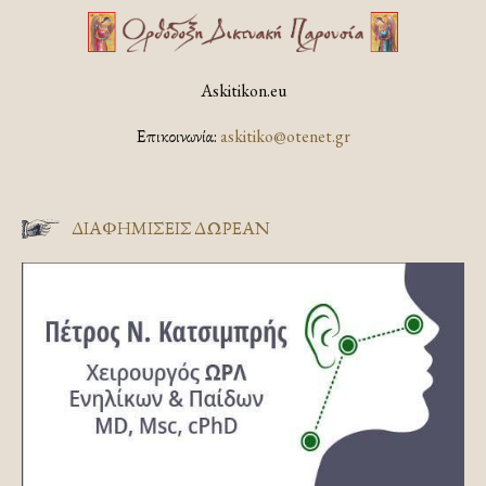
Askitikon.eu
Επικοινωνία:
askitiko@otenet.gr
ΔΙΑΦΗΜΊΣΕΙΣ ΔΩΡΕΆΝ