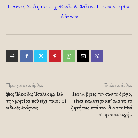
Ιωάννης Χ. Δήμος πτχ. Θεολ. & Φιλοσ. Πανεπιστημίου
Αθηνών
Προηγούμενο άρθρο
Επόμενο άρθρο
Ἅγιος Ἰάκωβος Τσαλίκης: Γιὰ
Για να βρεις τον σωστό δρόμο,
τὴν μητέρα ποὺ εἶχε παιδὶ μὲ
είναι καλύτερο απ’ όλα να το
εἰδικὲς ἀνάγκες
ζητήσεις από τον ίδιο τον Θεό
στην προσευχή..