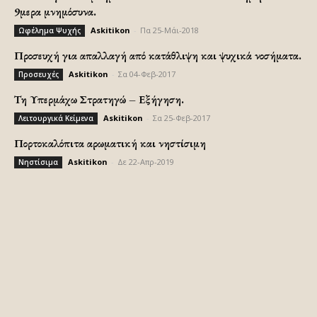
9μερα μνημόσυνα.
Askitikon
-
Πα 25-Μάι-2018
Ωφέλημα Ψυχής
Προσευχή για απαλλαγή από κατάθλιψη και ψυχικά νοσήματα.
Askitikon
-
Σα 04-Φεβ-2017
Προσευχές
Τη Υπερμάχω Στρατηγώ – Εξήγηση.
Askitikon
-
Σα 25-Φεβ-2017
Λειτουργικά Κείμενα
Πορτοκαλόπιτα αρωματική και νηστίσιμη
Askitikon
-
Δε 22-Απρ-2019
Νηστίσιμα