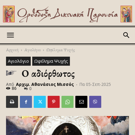
Askitikon
Αρχική
Αγιολόγιο
Ωφέλημα Ψυχής
Αγιολόγιο
Ωφέλημα Ψυχής
Ο αδιόρθωτος
Από
Αρχιμ. Αθανάσιος Μισσός
-
Πα 05-Σεπ-2025
86
0