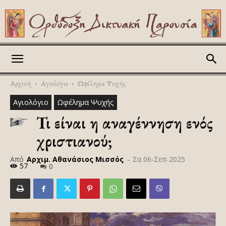
Askitikon
Αρχική
Αγιολόγιο
Ωφέλημα Ψυχής
Αγιολόγιο
Ωφέλημα Ψυχής
Τι είναι η αναγέννηση ενός
χριστιανού;
Από
Αρχιμ. Αθανάσιος Μισσός
-
Σα 06-Σεπ-2025
57
0