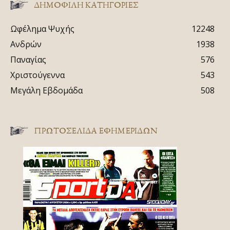
ΔΗΜΟΦΙΛΗ ΚΑΤΗΓΟΡΙΕΣ
Ωφέλημα Ψυχής
12248
Ανδρών
1938
Παναγίας
576
Χριστούγεννα
543
Μεγάλη Εβδομάδα
508
ΠΡΩΤΟΣΈΛΙΔΑ ΕΦΗΜΕΡΊΔΩΝ