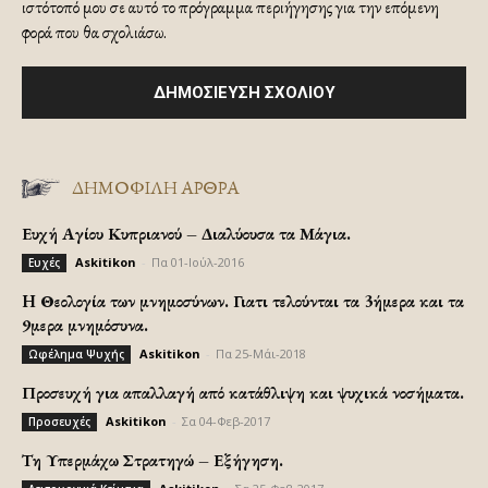
ιστότοπό μου σε αυτό το πρόγραμμα περιήγησης για την επόμενη
φορά που θα σχολιάσω.
ΔΗΜΟΦΙΛΗ ΑΡΘΡΑ
Ευχή Αγίου Κυπριανού – Διαλύουσα τα Μάγια.
Askitikon
-
Πα 01-Ιούλ-2016
Ευχές
H Θεολογία των μνημοσύνων. Γιατι τελούνται τα 3ήμερα και τα
9μερα μνημόσυνα.
Askitikon
-
Πα 25-Μάι-2018
Ωφέλημα Ψυχής
Προσευχή για απαλλαγή από κατάθλιψη και ψυχικά νοσήματα.
Askitikon
-
Σα 04-Φεβ-2017
Προσευχές
Τη Υπερμάχω Στρατηγώ – Εξήγηση.