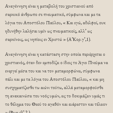
Αναγέννηση είναι η μεταβολή του χριστιανού από
σαρκικό άνθρωπο σε πνευματικό, σύμφωνα και με τα
λόγια του Αποστόλου Παύλου, « Και εγώ, αδελφοί, ουκ
ηδυνήθην λαλήσαι υμίν ως πνευματικοίς, αλλ’ ως
σαρκίνοις, ως νηπίοις εν Χριστώ » (Α’Κορ.γ’,1).
Αναγέννηση είναι η κατάσταση στην οποία περιέρχεται ο
χριστιανός, όταν δεν εμποδίζει ο ίδιος το Άγιο Πνεύμα να
ενεργεί μέσα του και να τον μεταμορφώνει, σύμφωνα
πάλι και με τα λόγια του Αποστόλου Παύλου, « και μη
συσχηματίζεσθε τω αιώνι τούτω, αλλά μεταμορφούσθε
τη ανακαινώσει του νοός υμών, εις το δοκιμάζειν υμάς τι
το θέλημα του Θεού το αγαθόν και ευάρεστον και τέλειον
» (Ρωμ.ιβ’,2 ).