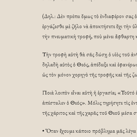
(Δηλ.: Δὲν πρέπει ὅμως τὸ ἐνδιαφέρον σας 
ἐργάζεσθε μὲ ζῆλο νὰ ἀποκτήσετε ὅχι τὴν ὑλ
τὴν πνευματικὴ τροφή, ποὺ μένει ἄφθαρτη 
Τὴν τροφὴ αὐτὴ θὰ σᾶς δώσῃ ὁ υἱὸς τοῦ ἀν
δηλαδὴ αὐτὸς ὁ Θεός, ἀπέδειξε καὶ ἐφανέρ
ὡς τὸν μόνον χορηγὸ τῆς τροφῆς καὶ τῆς ζω
Ποιὰ λοιπὸν εἶναι αὐτὴ ἡ ἐργασία; «Τοῦτό ἐσ
ἀπέστειλεν ὁ Θεός». Μόλις τηρήσητε τὶς ἐ
τῆς χάριτος καὶ τῆς χαρᾶς τοῦ Θεοῦ μέσα σ
• Ὅταν ἔχουμε κάποιο πρόβλημα μᾶς λέγει