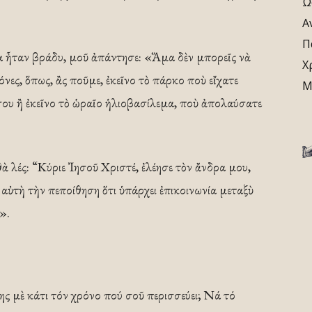
Ω
Α
Π
α ἦταν βράδυ, μοῦ ἀπάντησε: «Ἅμα δὲν μπορεῖς νὰ
Χ
όνες, ὅπως, ἂς ποῦμε, ἐκεῖνο τὸ πάρκο ποὺ εἴχατε
Μ
σου ἢ ἐκεῖνο τὸ ὡραῖο ἡλιοβασίλεμα, ποὺ ἀπολαύσατε
 λές: “Κύριε Ἰησοῦ Χριστέ, ἐλέησε τὸν ἄνδρα μου,
 αὐτὴ τὴν πεποίθηση ὅτι ὑπάρχει ἐπικοινωνία μεταξὺ
».
ς μὲ κάτι τόν χρόνο πού σοῦ περισσεύει; Νά τό