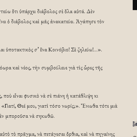
στεύω ὅτι ὑπάρχει διάβολος σὲ ὅλα αὐτά. Δὲν
ι ὁ διάβολος καὶ μᾶς ἀνακατεύει. Ἀγάπησε τὸν
αι ὑποτακτικὸς σ’ ἕνα Κοινόβιο! Σὲ ζηλεύω!…».
όωρα καὶ νέος, τὴν συμβούλευε γιὰ τὶς ὧρες τῆς
 ποὺ εἶναι φυσικὸ νὰ σὲ πιάνη ἡ κατάθλιψη κι
 «Γιατί, Θεέ μου, γιατὶ τόσο νωρίς;». Ἔνιωθα τότε μιὰ
ὲν μποροῦ­­σα νὰ σηκωθῶ.
ὐτὸ τὸ πρᾶγμα, νὰ πετάγεσαι ὄρθια, καὶ νὰ πηγαίνης