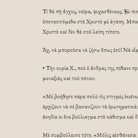
Τί θὰ πῆ ἄγχος, νεῦρα, ψυχασθένειες; Ἐγὼ πι
ὑποτασσόμεθα στὸ Χριστὸ μὲ ἀγάπη. Μπαίνε
Χριστὸ καὶ δὲν θὰ σοῦ λείπη τίποτε.
Ἄχ, νὰ μποροῦσα νὰ ζήσω ὅπως ἐσύ! Νὰ εἶμ
• Τὴν κυρία Χ., ποὺ ὁ ἄνδρας της πέθανε πρ
μοναξιᾶς καὶ τοῦ πόνου:
«Μὲ βοήθησε πάρα πολὺ τὶς στιγμὲς ἐκεῖνες,
ἀρχίζουν νὰ σὲ βασανίζουν τὰ ἐρωτηματικὰ:
ἀκηδία κι ἕνα βούλιαγμα στὸ κάθισμα καὶ δ
Μὲ συμβούλευσε τότε: «Μόλις αἰσθάνεσαι α