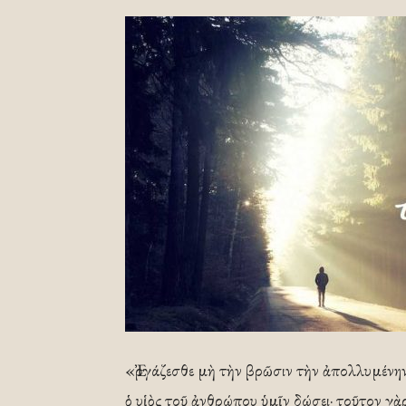
«Ἐργάζεσθε μὴ τὴν βρῶσιν τὴν ἀπολλυμένην,
ὁ υἱὸς τοῦ ἀνθρώπου ὑμῖν δώσει· τοῦτον γὰ