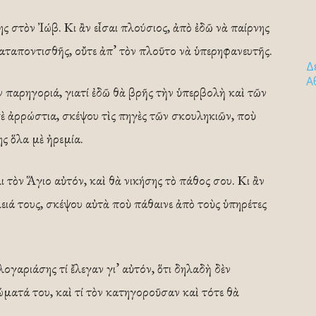
ς στὸν Ἰώβ. Κι ἂν εἶσαι πλούσιος, ἀπὸ ἐδῶ νὰ παίρνης
καταποντισθῆς, οὔτε ἀπ’ τὸν πλοῦτο νὰ ὑπερηφανευτῆς.
Δ
Α
ὴν παρηγοριά, γιατί ἐδῶ θὰ βρῆς τὴν ὑπερβολὴ καὶ τῶν
σὲ ἀρρώστια, σκέψου τὶς πηγὲς τῶν σκουληκιῶν, ποὺ
ς ὅλα μὲ ἠρεμία.
 τὸν Ἅγιο αὐτόν, καὶ θὰ νικήσης τὸ πάθος σου. Κι ἂν
λειά τους, σκέψου αὐτὰ ποὺ πάθαινε ἀπὸ τοὺς ὑπηρέτες
λογαριάσης τί ἔλεγαν γι’ αὐτόν, ὅτι δηλαδὴ δὲν
ματά του, καὶ τί τὸν κατηγοροῦσαν καὶ τότε θὰ