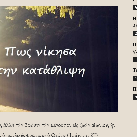
Ε
H 
3
Ω
Π
ψ
Π
Τ
Λ
Π
Ν
 ἀλλὰ τὴν βρῶσιν τὴν μένουσαν εἰς ζωὴν αἰώνιον, ἣν
ρ ὁ πατὴρ ἐσφράγισεν ὁ Θεός» (Ἰωάν. στ. 27).