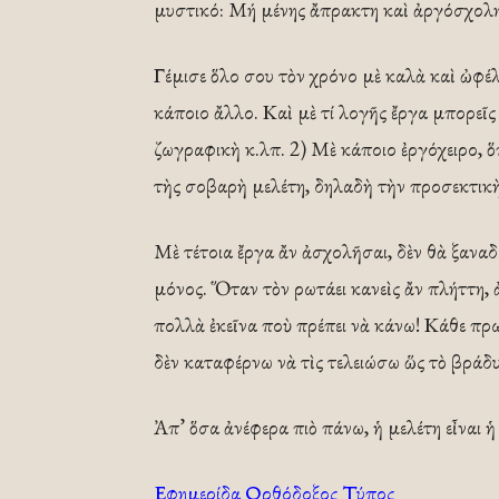
μυστικό: Μή μένης ἄπρακτη καὶ ἀργόσχολη 
Γέμισε ὅλο σου τὸν χρόνο μὲ καλὰ καὶ ὠφέλιμ
κάποιο ἄλλο. Καὶ μὲ τί λογῆς ἔργα μπορεῖς 
ζωγραφικὴ κ.λπ. 2) Μὲ κάποιο ἐργόχειρο, ὅ
τὴς σοβαρὴ μελέτη, δηλαδὴ τὴν προσ­εκτικ
Μὲ τέτοια ἔργα ἄν ἀσχολῆσαι, δὲν θὰ ξανα
μόνος. Ὅταν τὸν ρωτάει κανεὶς ἄν πλήττη, ἀ
πολλὰ ἐκεῖνα ποὺ πρέπει νὰ κάνω! Κάθε πρω
δὲν καταφέρνω νὰ τὶς τελειώσω ὥς τὸ βράδυ
Ἀπ’ ὅσα ἀνέφερα πιὸ πάνω, ἡ μελέτη εἶναι 
Εφημερίδα Ορθόδοξος Τύπος