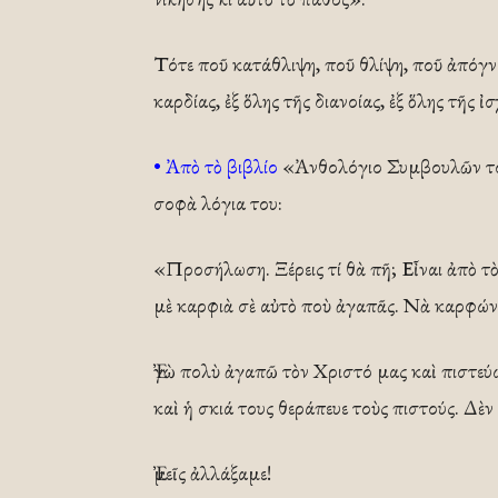
Τότε ποῦ κατάθλιψη, ποῦ θλίψη, ποῦ ἀπόγν
καρδίας, ἐξ ὅλης τῆς διανοίας, ἐξ ὅλης τῆς ἰ
• Ἀπὸ τὸ βιβλίο
«Ἀνθολόγιο Συμβουλῶν τοῦ
σοφὰ λόγια του:
«Προσήλωση. Ξέρεις τί θὰ πῆ; Εἶναι ἀπὸ τ
μὲ καρφιὰ σὲ αὐτὸ ποὺ ἀγαπᾶς. Νὰ καρφών
Ἐγὼ πολὺ ἀγαπῶ τὸν Χριστό μας καὶ πιστε
καὶ ἡ σκιά τους θεράπευε τοὺς πιστούς. Δὲν 
Ἐμεῖς ἀλλάξαμε!