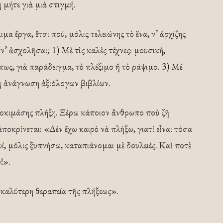
μήτε γιὰ μιὰ στιγμή.
α ἔργα, ἔτσι πού, μόλις τελειώνης τὸ ἕνα, ν’ ἀρχίζης
ν’ ἀσχολῆσαι; 1) Μὲ τὶς καλὲς τέχνες: μουσική,
πως, γιὰ παράδειγμα, τὸ πλέξιμο ἤ τὸ ράψιμο. 3) Μὲ
ὴ ἀνάγνωση ἀξιόλογων βιβλίων.
δοκιμάσης πλήξη. Ξέρω κάποιον ἄνθρωπο ποὺ ζῆ
ποκρίνεται: «Δὲν ἔχω καιρὸ νὰ πλήξω, γιατί εἶναι τόσα
ί, μόλις ξυπνήσω, καταπιάνομαι μὲ δουλειές. Καὶ ποτὲ
!».
ἡ καλύτερη θεραπεία τῆς πλήξεως».