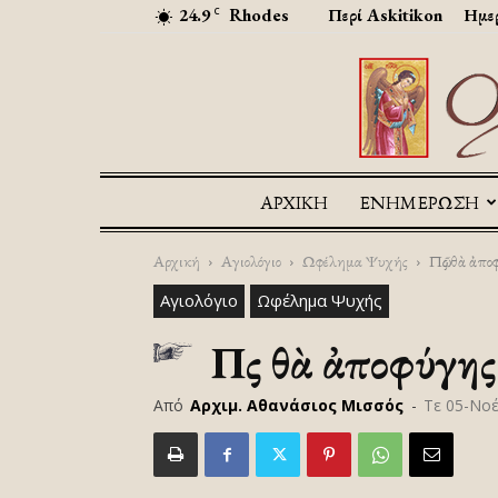
24.9
Rhodes
Περί Askitikon
Ημερ
C
ΑΡΧΙΚΉ
ΕΝΗΜΕΡΩΣΗ
Αρχική
Αγιολόγιο
Ωφέλημα Ψυχής
Πῶς θὰ ἀπο
Αγιολόγιο
Ωφέλημα Ψυχής
Πῶς θὰ ἀποφύγη
Από
Αρχιμ. Αθανάσιος Μισσός
-
Τε 05-Νο