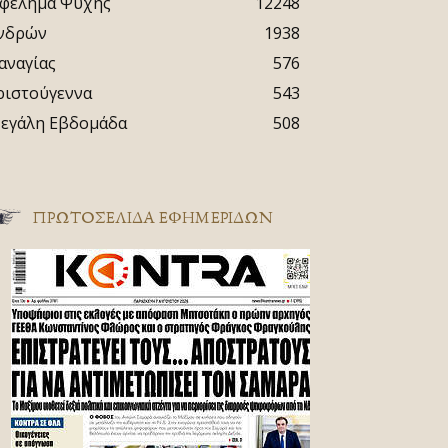
φέλημα Ψυχής
12248
νδρών
1938
αναγίας
576
ριστούγεννα
543
εγάλη Εβδομάδα
508
ΠΡΩΤΟΣΈΛΙΔΑ ΕΦΗΜΕΡΊΔΩΝ