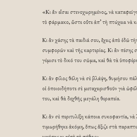
«Κι ἄν εἶσαι στενοχωρημένος, νὰ καταφεύγη
τὸ φάρμακο, ὥστε οὔτε ἀπ’ τὴ πτώχεια νὰ 
Κι ἂν χάσης τὰ παιδιά σου, ἔχεις ἀπὸ ἐδῶ τ
συμφορῶν καὶ τῆς καρτερίας. Κι ἂν πέσης 
γέμισε τὸ δικό του σῶμα, καὶ θὰ τὰ ὑποφέρη
Κι ἂν φίλος θέλη νὰ σὲ βλάψη, θυμήσου πάλι
οἱ ὁποιοιδήποτε σὲ μεταχειρισθοῦν γιὰ ὠφέ
του, καὶ θὰ δεχθῆς μεγάλη θεραπεία.
Κι ἂν σὲ περιτυλίξη κάποια συκοφαντία, νὰ 
τιμωρήθηκε ἀκόμη, ὅπως ἄξιζε στὰ παραπτώ
νικήσης κι αὐτὸ τὸ πάθος».