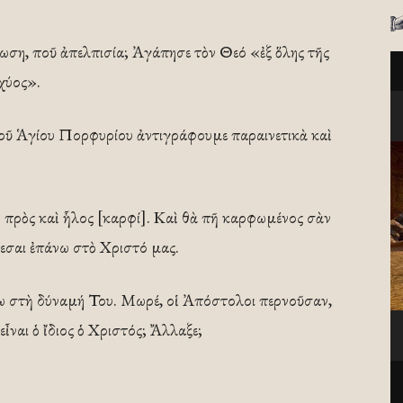
ωση, ποῦ ἀπελπισία; Ἀγάπησε τὸν Θεό «ἐξ ὅλης τῆς
σχύος».
 Ἁγίου Πορφυρίου ἀντιγράφουμε παραινετικὰ καὶ
ὸ πρὸς καὶ ἧλος [καρφί]. Καὶ θὰ πῆ καρφωμένος σὰν
εσαι ἐπάνω στὸ Χριστό μας.
ύω στὴ δύναμή Του. Μωρέ, οἱ Ἀπόστολοι περνοῦσαν,
εἶναι ὁ ἴδιος ὁ Χριστός; Ἄλλαξε;