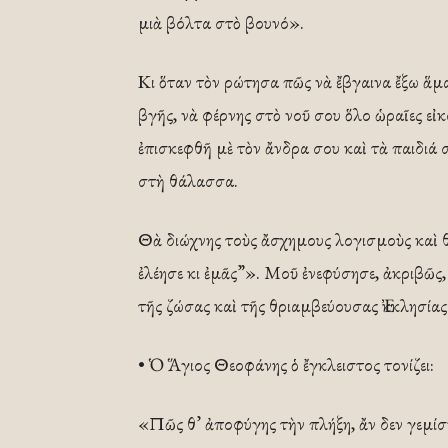
μιὰ βόλτα στὸ βουνό».
Κι ὅταν τὸν ρώτησα πῶς νὰ ἔβγαινα ἔξω ἅμ
βγῆς, νὰ φέρνης στὸ νοῦ σου ὅλο ὡραῖ­ες εἰκ
ἐπισκεφθῆ μὲ τὸν ἄνδρα σου καὶ τὰ παιδιά 
στὴ θάλασσα.
Θὰ διώχνης τοὺς ἄσχημους λογισμοὺς καὶ θὰ
ἐλέησε κι ἐμᾶς”». Μοῦ ἐνεφύσησε, ἀκριβῶς,
τῆς ζώσας καὶ τῆς θριαμβεύουσας Ἐκκλησίας
• Ὁ Ἅγιος Θεοφάνης ὁ ἔγκλειστος τονίζει:
«Πῶς θ’ ἀποφύγης τὴν πλήξη, ἄν δεν γεμίση