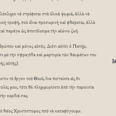
ὁλόκληρο νὰ στρέφεται στὰ ὑλικὰ ψωμιά, ἀλλὰ νὰ
ικὴ τροφή, ποὺ εἶναι προσωρινὴ καὶ φθείρεται, ἀλλὰ
καὶ παράγει ὡς ἀποτέλεσμα τὴν αἰώνιο ζωή.
θρώπου καὶ μόνος αὐτός. Διότι αὐτὸν ὁ Πατήρ,
ωσε μὲ τὴν σφραγῖδα καὶ μαρτυρία τῶν θαυμάτων του
ῆς αὐτῆς).
τιν τὸ ἔργον τοῦ Θεοῦ, ἵνα πιστεύετε εἰς ὅν
ντολές μου, τότε θὰ πλημμυρίσετε ἀπὸ τὴν παρουσία
τὴν καρδιά σας.
 ὁ θεῖος Χρυσόστομος ποῦ νὰ καταφύγουμε: