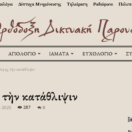
ολόγιο
Δίπτυχα Μνημόνευσης
Τηλεόραση
Ραδιόφωνο
Πολιτι
ΑΓΙΟΛΟΓΙΟ
ΙΑΜΑΤΑ
ΕΥΧΟΛΟΓΙΟ
Σ
Askitikon
φύγης τὴν κατάθλιψιν
ς τὴν κατάθλιψιν
287
έ-2025
0
Ε