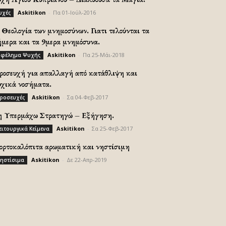
Askitikon
-
Πα 01-Ιούλ-2016
υχές
Θεολογία των μνημοσύνων. Γιατι τελούνται τα
ήμερα και τα 9μερα μνημόσυνα.
Askitikon
-
Πα 25-Μάι-2018
φέλημα Ψυχής
ροσευχή για απαλλαγή από κατάθλιψη και
υχικά νοσήματα.
Askitikon
-
Σα 04-Φεβ-2017
ροσευχές
η Υπερμάχω Στρατηγώ – Εξήγηση.
Askitikon
-
Σα 25-Φεβ-2017
ειτουργικά Κείμενα
ορτοκαλόπιτα αρωματική και νηστίσιμη
Askitikon
-
Δε 22-Απρ-2019
ηστίσιμα