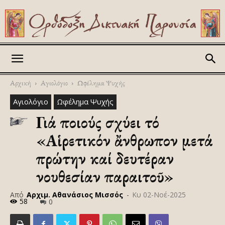
Askitikon
Αρχική
Αγιολόγιο
Ωφέλημα Ψυχής
Αγιολόγιο
Ωφέλημα Ψυχής
Γιά ποιούς ἰσχύει τό
«Αἱρετικόν ἄνθρωπον μετά
πρώτην καί δευτέραν
νουθεσίαν παραιτοῦ»
Από
Αρχιμ. Αθανάσιος Μισσός
-
Κυ 02-Νοέ-2025
58
0