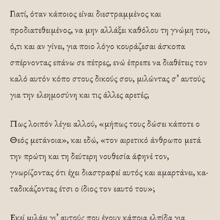
Γιατί, όταν κάποιος είναι διεστραμμένος και
προδιατεθειμένος, να μην αλλάξει καθόλου τη γνώμη του,
ό,τι και αν γίνει, για ποιο λόγο κουράζεσαι άσκο­πα
σπέρνοντας επάνω σε πέτρες, ενώ έπρεπε να διαθέτεις τον
καλό αυτόν κόπο στους δικούς σου, μιλώντας σ’ αυτούς
για την ελεημοσύνη και τις άλλες αρετές;
Πως λοιπόν λέγει αλλού, «μήπως τους δώσει κάποτε ο
Θεός μετάνοια», και εδώ, «τον αι­ρετικό άνθρωπο μετά
την πρώτη και τη δεύτερη νουθεσία άφηνέ τον,
γνωρίζοντας ότι έχει διαστραφεί αυτός και αμαρτάνει, κα­
ταδικάζοντας έτσι ο ίδιος τον εαυτό του»;
Εκεί μιλάει γι’ αυτούς που έχουν κάποια ελπίδα για