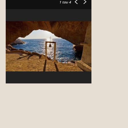
1
του 4