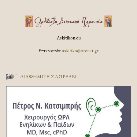
Askitikon.eu
Επικοινωνία:
askitiko@otenet.gr
ΔΙΑΦΗΜΊΣΕΙΣ ΔΩΡΕΆΝ