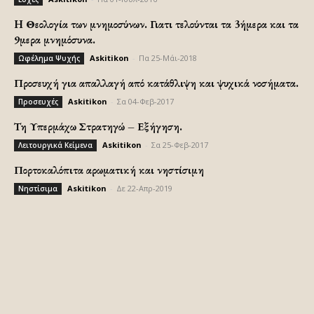
H Θεολογία των μνημοσύνων. Γιατι τελούνται τα 3ήμερα και τα
9μερα μνημόσυνα.
Askitikon
-
Πα 25-Μάι-2018
Ωφέλημα Ψυχής
Προσευχή για απαλλαγή από κατάθλιψη και ψυχικά νοσήματα.
Askitikon
-
Σα 04-Φεβ-2017
Προσευχές
Τη Υπερμάχω Στρατηγώ – Εξήγηση.
Askitikon
-
Σα 25-Φεβ-2017
Λειτουργικά Κείμενα
Πορτοκαλόπιτα αρωματική και νηστίσιμη
Askitikon
-
Δε 22-Απρ-2019
Νηστίσιμα