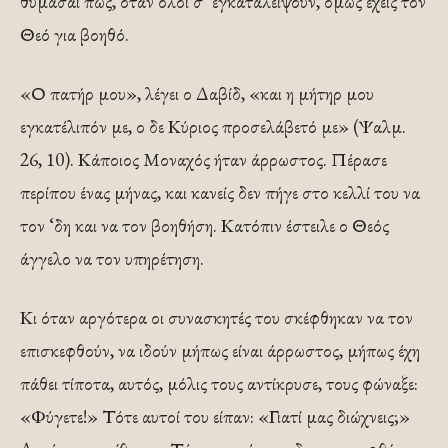
θυμάσαι πως, όταν όλοι σ’ εγκαταλείψουν, όμως έχεις τον
Θεό για βοηθό.
«Ο πατήρ μου», λέγει ο Δαβίδ, «και η μήτηρ μου
εγκατέλιπόν με, ο δε Κύριος προσελάβετό με» (Ψαλμ.
26, 10). Κάποιος Μοναχός ήταν άρρωστος. Πέρασε
περίπου ένας μήνας, και κανείς δεν πήγε στο κελλί του να
τον ‘δη και να τον βοηθήση. Κατόπιν έστειλε ο Θεός
άγγελο να τον υπηρέτηση.
Κι όταν αργότερα οι συνασκητές του σκέφθηκαν να τον
επισκεφθούν, να ιδούν μήπως είναι άρρωστος, μήπως έχη
πάθει τίποτα, αυτός, μόλις τους αντίκρυσε, τους φώναξε:
«Φύγετε!» Τότε αυτοί του είπαν: «Γιατί μας διώχνεις;»