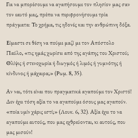
Για να μπορέσουμε να αγαπήσουμε τον πλησίον μας σαν
τον εαυτό μας, πρέπει να περιφρονήσουμε τρία
πράγματα: Το χρήμα, τις ηδονές και την ανθρώπινη δόξα.
Είμαστε σε θέση να πούμε μαζί με τον Απόστολο
Παύλο, «τις ημάς χωρίσει από της αγάπης του Χριστού;
Θλίψις ή στενοχωρία ή διωγμός ή λιμός ή γυμνότης ή
κίνδυνος ή μάχαιρα;» (Ρωμ. 8, 35).
Αν ναι, τότε είναι που πραγματικά αγαπούμε τον Χριστό!
Δεν έχει τόση αξία το να αγαπούμε όσους μας αγαπούν.
«ποία υμίν χάρις εστί;» (Λουκ. 6, 32). Αξία έχει το να
αγαπούμε αυτούς, που μας εχθρεύονται, κι αυτούς, που
μας μισούν!