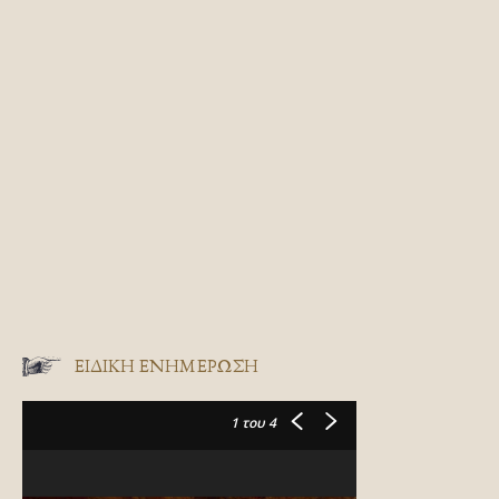
ΕΙΔΙΚΉ ΕΝΗΜΈΡΩΣΗ
1
του 4