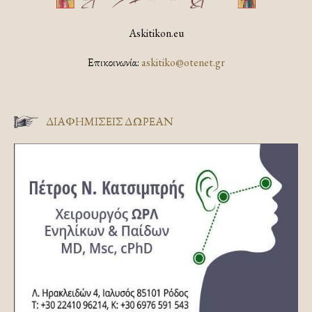
Askitikon.eu
Επικοινωνία:
askitiko@otenet.gr
ΔΙΑΦΗΜΊΣΕΙΣ ΔΩΡΕΆΝ