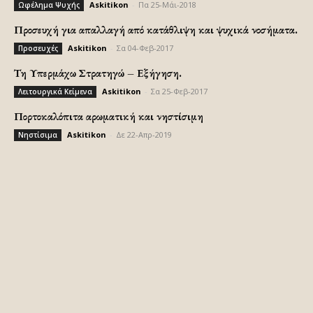
Askitikon
-
Πα 25-Μάι-2018
Ωφέλημα Ψυχής
Προσευχή για απαλλαγή από κατάθλιψη και ψυχικά νοσήματα.
Askitikon
-
Σα 04-Φεβ-2017
Προσευχές
Τη Υπερμάχω Στρατηγώ – Εξήγηση.
Askitikon
-
Σα 25-Φεβ-2017
Λειτουργικά Κείμενα
Πορτοκαλόπιτα αρωματική και νηστίσιμη
Askitikon
-
Δε 22-Απρ-2019
Νηστίσιμα