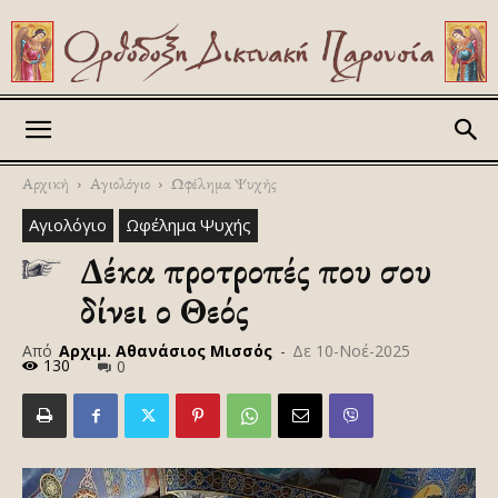
Askitikon
Αρχική
Αγιολόγιο
Ωφέλημα Ψυχής
Αγιολόγιο
Ωφέλημα Ψυχής
Δέκα προτροπές που σου
δίνει ο Θεός
Από
Αρχιμ. Αθανάσιος Μισσός
-
Δε 10-Νοέ-2025
130
0