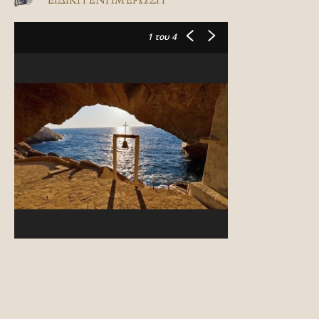
1
του 4