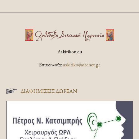
Askitikon.eu
Επικοινωνία:
askitiko@otenet.gr
ΔΙΑΦΗΜΊΣΕΙΣ ΔΩΡΕΆΝ