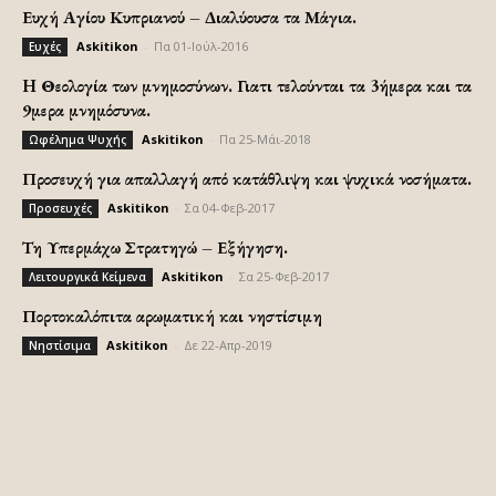
Ευχή Αγίου Κυπριανού – Διαλύουσα τα Μάγια.
Askitikon
-
Πα 01-Ιούλ-2016
Ευχές
H Θεολογία των μνημοσύνων. Γιατι τελούνται τα 3ήμερα και τα
9μερα μνημόσυνα.
Askitikon
-
Πα 25-Μάι-2018
Ωφέλημα Ψυχής
Προσευχή για απαλλαγή από κατάθλιψη και ψυχικά νοσήματα.
Askitikon
-
Σα 04-Φεβ-2017
Προσευχές
Τη Υπερμάχω Στρατηγώ – Εξήγηση.
Askitikon
-
Σα 25-Φεβ-2017
Λειτουργικά Κείμενα
Πορτοκαλόπιτα αρωματική και νηστίσιμη
Askitikon
-
Δε 22-Απρ-2019
Νηστίσιμα