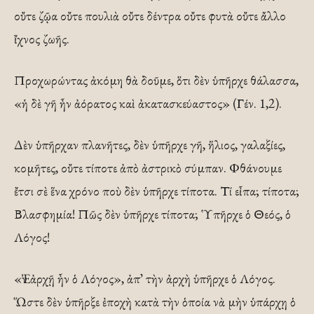
οὔτε ζῷα οὔτε πουλιὰ οὔτε δέντρα οὔτε φυτὰ οὔτε ἄλλο
ἴχνος ζωῆς.
Προχωρώντας ἀκόμη θὰ δοῦμε, ὅτι δὲν ὑπῆρχε θάλασσα,
«ἡ δὲ γῆ ἦν ἀόρατος καὶ ἀκατασκεύαστος» (Γέν. 1,2).
Δὲν ὑπῆρχαν πλανῆτες, δὲν ὑπῆρχε γῆ, ἥλιος, γαλαξίες,
κομῆτες, οὔτε τίποτε ἀπὸ ἀστρικὸ σύμπαν. Φθάνουμε
ἔτσι σὲ ἕνα χρόνο ποὺ δὲν ὑπῆρχε τίποτα. Τί εἶπα; τίποτα;
Βλασφημία! Πῶς δὲν ὑπῆρχε τίποτα; Ὑπῆρχε ὁ Θεός, ὁ
Λόγος!
«Ἐν ἀρχῇ ἦν ὁ Λόγος», ἀπ᾽ τὴν ἀρχὴ ὑπῆρχε ὁ Λόγος.
Ὥστε δὲν ὑπῆρξε ἐποχὴ κατὰ τὴν ὁποία νὰ μὴν ὑπάρχῃ ὁ