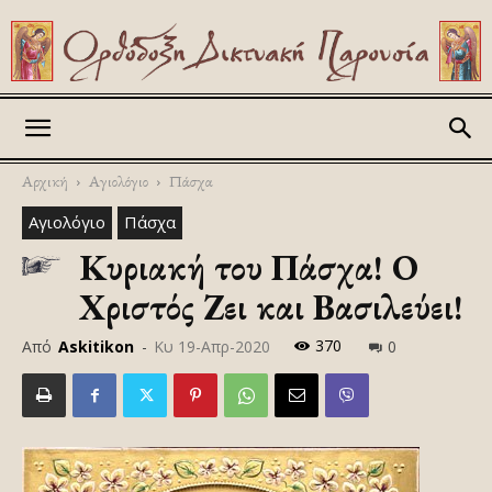
Askitikon
Αρχική
Αγιολόγιο
Πάσχα
Αγιολόγιο
Πάσχα
Κυριακή του Πάσχα! Ο
Χριστός Ζει και Βασιλεύει!
370
Από
Askitikon
-
Κυ 19-Απρ-2020
0