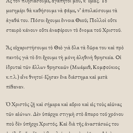
Ἂς τὸν πλησιάσουμε, ἀγαπητοί μου, κ᾽ ἐμεῖς. Τὸ
μεσημέρι θὰ καθήσουμε νὰ φᾶμε, ν᾽ ἀπολαύσουμε τὰ
ἀγαθά του. Πόσοι ἔχουμε ἔννοια Θεοῦ; Πολλοὶ οὔτε
σταυρὸ κάνουν οὔτε ἀναφέρουν τὸ ὄνομα τοῦ Χριστοῦ.
Ἂς εὐχαριστήσουμε τὸ Θεὸ γιὰ ὅλα τὰ δῶρα του καὶ πρὸ
παντὸς γιὰ τὸ ὅτι ἔχουμε τὴ μόνη ἀληθινὴ θρησκεία. Οἱ
ἱδρυταὶ τῶν ἄλλων θρησκειῶν (Μωάμεθ, Κομφούκιος
κ.τ.λ.) εἶνε θνητοί· ἔζησαν ἕνα διάστημα καὶ μετὰ
πέθαναν.
Ὁ Χριστὸς ζῇ καὶ σήμερα καὶ αὔριο καὶ εἰς τοὺς αἰῶνας
τῶν αἰώνων. Δὲν ὑπάρχει στιγμὴ στὸ ἄπειρο τοῦ χρόνου
ποὺ δὲν ὑπῆρχε Χριστός. Καὶ διὰ τῆς ἀναστάσεώς του