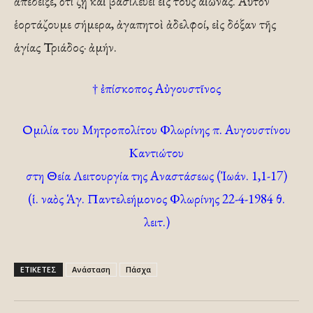
ἀπέδειξε, ὅτι ζῇ καὶ βασιλεύει εἰς τοὺς αἰῶνας. Αὐτὸν
ἑορτάζουμε σήμερα, ἀγαπητοὶ ἀδελφοί, εἰς δόξαν τῆς
ἁγίας Τριάδος· ἀμήν.
† ἐπίσκοπος Αὐγουστῖνος
Ομιλία του Μητροπολίτου Φλωρίνης π. Αυγουστίνου
Καντιώτου
στη Θεία Λειτουργία της Αναστάσεως (Ἰωάν. 1,1-17)
(ἱ. ναὸς Ἁγ. Παντελεήμονος Φλωρίνης 22-4-1984 θ.
λειτ.)
ΕΤΙΚΕΤΕΣ
Ανάσταση
Πάσχα