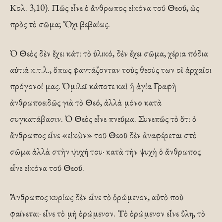
Κολ. 3,10). Πῶς εἶνε ὁ ἄνθρωπος εἰκόνα τοῦ Θεοῦ, ὡς
πρὸς τὸ σῶμα; Ὄχι βεβαίως.
Ὁ Θεὸς δὲν ἔχει κάτι τὸ ὑλικό, δὲν ἔχει σῶμα, χέρια πόδια
αὐτιὰ κ.τ.λ., ὅπως φαντάζονταν τοὺς θεούς των οἱ ἀρχαῖοι
πρόγονοί μας. Ὁμιλεῖ κάποτε καὶ ἡ ἁγία Γραφὴ
ἀνθρωποειδῶς γιὰ τὸ Θεό, ἀλλὰ μόνο κατὰ
συγκατάβασιν. Ὁ Θεὸς εἶνε πνεῦμα. Συνεπῶς τὸ ὅτι ὁ
ἄνθρωπος εἶνε «εἰκὼν» τοῦ Θεοῦ δὲν ἀναφέρεται στὸ
σῶμα ἀλλὰ στὴν ψυχή του· κατὰ τὴν ψυχὴ ὁ ἄνθρωπος
εἶνε εἰκόνα τοῦ Θεοῦ.
Ἄνθρωπος κυρίως δὲν εἶνε τὸ ὁρώμενον, αὐτὸ ποὺ
φαίνεται· εἶνε τὸ μὴ ὁρώμενον. Τὸ ὁρώμενον εἶνε ὕλη, τὸ