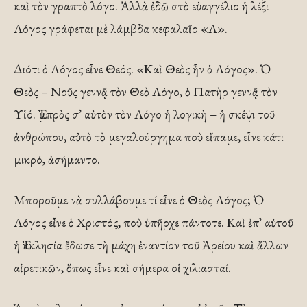
καὶ τὸν γραπτὸ λόγο. Ἀλλὰ ἐδῶ στὸ εὐαγγέλιο ἡ λέξι
Λόγος γράφεται μὲ λάμβδα κεφαλαῖο «Λ».
Διότι ὁ Λόγος εἶνε Θεός. «Καὶ Θεὸς ἦν ὁ Λόγος». Ὁ
Θεὸς – Νοῦς γεννᾷ τὸν Θεὸ Λόγο, ὁ Πατὴρ γεννᾷ τὸν
Υἱό. Ἐμπρὸς σ᾽ αὐτὸν τὸν Λόγο ἡ λογικὴ – ἡ σκέψι τοῦ
ἀνθρώπου, αὐτὸ τὸ μεγαλούργημα ποὺ εἴπαμε, εἶνε κάτι
μικρό, ἀσήμαντο.
Μποροῦμε νὰ συλλάβουμε τί εἶνε ὁ Θεὸς Λόγος; Ὁ
Λόγος εἶνε ὁ Χριστός, ποὺ ὑπῆρχε πάντοτε. Καὶ ἐπ᾽ αὐτοῦ
ἡ Ἐκκλησία ἔδωσε τὴ μάχη ἐναντίον τοῦ Ἀρείου καὶ ἄλλων
αἱρετικῶν, ὅπως εἶνε καὶ σήμερα οἱ χιλιασταί.