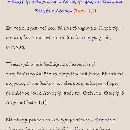
«Ἐν ἀρχῇ ἦν ὁ Λόγος, καὶ ὁ Λόγος ἦν πρὸς τὸν Θεόν, καὶ
Θεὸς ἦν ὁ Λόγος»
(Ἰωάν. 1,1)
Σύντομο, ἀγαπητοί μου, θὰ εἶνε τὸ κήρυγμα. Παρὰ τὴν
κόπωσι, δὲν πρέπει νὰ γίνεται θεία λειτουργία χωρὶς
κήρυγμα.
Τὸ εὐαγγέλιο ποὺ διαβάζεται σήμερα εἶνε τὸ
σπουδαιότερο ἀπ᾽ ὅλα τὰ εὐαγγέλια τοῦ ἔτους. Εἶνε τὸ πιὸ
ὑψήγορο, τὸ πιὸ θεολογικό. Εἶνε ὕψος τὰ λόγια «Ἐν ἀρχῇ
ἦν ὁ Λόγος, καὶ ὁ Λόγος ἦν πρὸς τὸν Θεόν, καὶ Θεὸς ἦν ὁ
Λόγος» (Ἰωάν. 1,1)!
Νὰ τὰ ἑρμηνεύσουμε; Δὲν ἔχουμε οὔτε ἐγὼ εὐφράδεια
οὔτε σεῖς ὑπομονὴ γιὰ μία πλήρη ἐξήγησι τοῦ ῥητοῦ