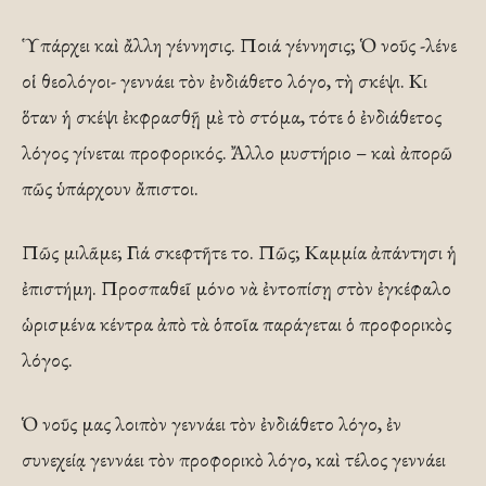
Ὑπάρχει καὶ ἄλλη γέννησις. Ποιά γέννησις; Ὁ νοῦς -λένε
οἱ θεολόγοι- γεννάει τὸν ἐνδιάθετο λόγο, τὴ σκέψι. Κι
ὅταν ἡ σκέψι ἐκφρασθῇ μὲ τὸ στόμα, τότε ὁ ἐνδιάθετος
λόγος γίνεται προφορικός. Ἄλλο μυστήριο – καὶ ἀπορῶ
πῶς ὑπάρχουν ἄπιστοι.
Πῶς μιλᾶμε; Γιά σκεφτῆτε το. Πῶς; Καμμία ἀπάντησι ἡ
ἐπιστήμη. Προσπαθεῖ μόνο νὰ ἐντοπίσῃ στὸν ἐγκέφαλο
ὡρισμένα κέντρα ἀπὸ τὰ ὁποῖα παράγεται ὁ προφορικὸς
λόγος.
Ὁ νοῦς μας λοιπὸν γεννάει τὸν ἐνδιάθετο λόγο, ἐν
συνεχείᾳ γεννάει τὸν προφορικὸ λόγο, καὶ τέλος γεννάει