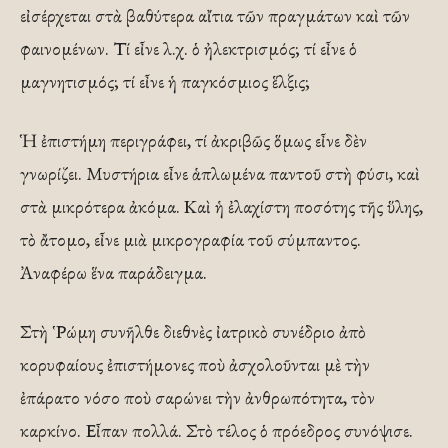
εἰσέρχεται στὰ βαθύτερα αἴτια τῶν πραγμάτων καὶ τῶν
φαινομένων. Τί εἶνε λ.χ. ὁ ἠλεκτρισμός; τί εἶνε ὁ
μαγνητισμός; τί εἶνε ἡ παγκόσμιος ἕλξις;
Ἡ ἐπιστήμη περιγράφει, τί ἀκριβῶς ὅμως εἶνε δὲν
γνωρίζει. Μυστήρια εἶνε ἁπλωμένα παντοῦ στὴ φύσι, καὶ
στὰ μικρότερα ἀκόμα. Καὶ ἡ ἐλαχίστη ποσότης τῆς ὕλης,
τὸ ἄτομο, εἶνε μιὰ μικρογραφία τοῦ σύμπαντος.
Ἀναφέρω ἕνα παράδειγμα.
Στὴ ῾Ρώμη συνῆλθε διεθνὲς ἰατρικὸ συνέδριο ἀπὸ
κορυφαίους ἐπιστήμονες ποὺ ἀσχολοῦνται μὲ τὴν
ἐπάρατο νόσο ποὺ σαρώνει τὴν ἀνθρωπότητα, τὸν
καρκίνο. Εἶπαν πολλά. Στὸ τέλος ὁ πρόεδρος συνόψισε.