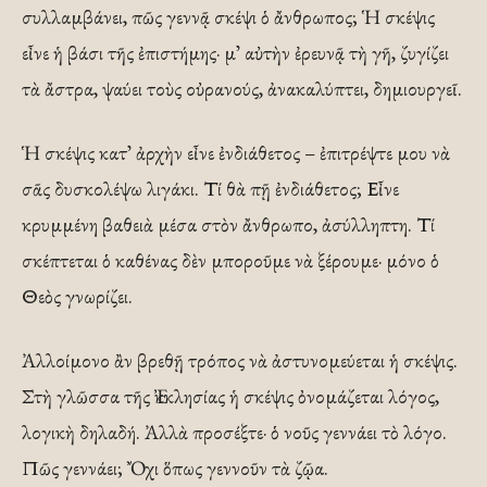
συλλαμβάνει, πῶς γεννᾷ σκέψι ὁ ἄνθρωπος; Ἡ σκέψις
εἶνε ἡ βάσι τῆς ἐπιστήμης· μ᾽ αὐτὴν ἐρευνᾷ τὴ γῆ, ζυγίζει
τὰ ἄστρα, ψαύει τοὺς οὐρανούς, ἀνακαλύπτει, δημιουργεῖ.
Ἡ σκέψις κατ᾽ ἀρχὴν εἶνε ἐνδιάθετος – ἐπιτρέψτε μου νὰ
σᾶς δυσκολέψω λιγάκι. Τί θὰ πῇ ἐνδιάθετος; Εἶνε
κρυμμένη βαθειὰ μέσα στὸν ἄνθρωπο, ἀσύλληπτη. Τί
σκέπτεται ὁ καθένας δὲν μποροῦμε νὰ ξέρουμε· μόνο ὁ
Θεὸς γνωρίζει.
Ἀλλοίμονο ἂν βρεθῇ τρόπος νὰ ἀστυνομεύεται ἡ σκέψις.
Στὴ γλῶσσα τῆς Ἐκκλησίας ἡ σκέψις ὀνομάζεται λόγος,
λογικὴ δηλαδή. Ἀλλὰ προσέξτε· ὁ νοῦς γεννάει τὸ λόγο.
Πῶς γεννάει; Ὄχι ὅπως γεννοῦν τὰ ζῷα.