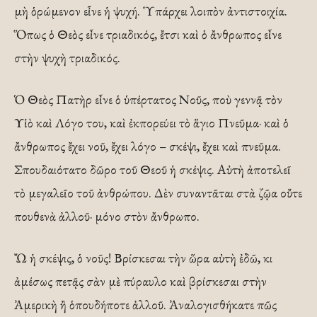
μὴ ὁρώμενον εἶνε ἡ ψυχή. Ὑπάρχει λοιπὸν ἀντιστοιχία.
Ὅπως ὁ Θεὸς εἶνε τριαδικός, ἔτσι καὶ ὁ ἄνθρωπος εἶνε
στὴν ψυχὴ τριαδικός.
Ὁ Θεὸς Πατὴρ εἶνε ὁ ὑπέρτατος Νοῦς, ποὺ γεννᾷ τὸν
Υἱὸ καὶ Λόγο του, καὶ ἐκπορεύει τὸ ἅγιο Πνεῦμα· καὶ ὁ
ἄνθρωπος ἔχει νοῦ, ἔχει λόγο – σκέψι, ἔχει καὶ πνεῦμα.
Σπουδαιότατο δῶρο τοῦ Θεοῦ ἡ σκέψις. Αὐτὴ ἀποτελεῖ
τὸ μεγαλεῖο τοῦ ἀνθρώπου. Δὲν συναντᾶται στὰ ζῷα οὔτε
πουθενὰ ἀλλοῦ· μόνο στὸν ἄνθρωπο.
Ὤ ἡ σκέψις, ὁ νοῦς! Βρίσκεσαι τὴν ὥρα αὐτὴ ἐδῶ, κι
ἀμέσως πετᾷς σὰν μὲ πύραυλο καὶ βρίσκεσαι στὴν
Ἀμερικὴ ἢ ὁπουδήποτε ἀλλοῦ. Ἀναλογισθήκατε πῶς