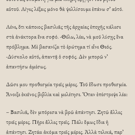
αὐτοῦ. Λίγες λέξεις μόνο θὰ ψελλίσουμε ἐπάνω σ᾽ αὐτό.
Λένε, ὅτι κάποιος βασιλιᾶς τῆς ἀρχαίας ἐποχῆς κάλεσε
στὰ ἀνάκτορα ἕνα σοφό. -Θέλω, λέει, νὰ μοῦ λύσῃς ἕνα
πρόβλημα. Μὲ βασανίζει τὸ ἐρώτημα τί εἶνε Θεός.
-Δύσκολο αὐτό, ἀπαντᾷ ὁ σοφός. Δὲν μπορῶ ν᾽
ἀπαντήσω ἀμέσως.
Δῶσε μου προθεσμία τρεῖς μέρες. Τοῦ ἔδωσε προθεσμία.
Ἄνοιξε ἐκεῖνος βιβλία καὶ μελέτησε. Ὅταν ἐπέστρεψε λέει:
– Βασιλιᾶ, δὲν μπόρεσα νὰ βρῶ ἀπάντησι. Ζητῶ ἄλλες
τρεῖς μέρες. Πῆρε ἄλλες τρεῖς. Πάλι ὅμως ἴδια ἡ
ἀπάντησι. Ζητάει ἀκόμα τρεῖς μέρες. Ἀλλὰ τελικά, παρ᾽