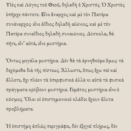
Υἱὸς καὶ Λόγος τοῦ Θεοῦ, δηλαδὴ ὁ Χριστός. Ὁ Χριστὸς
ὑπῆρχε πάντοτε. Εἶνε ἄναρχος καὶ μὲ τὸν Πατέρα
συνάναρχος· εἶνε ἀΐδιος δηλαδὴ αἰώνιος, καὶ μὲ τὸν
Πατέρα συναΐδιος δηλαδὴ συναιώνιος. Δύσκολα, θὰ
πῆτε, εἶν᾽ αὐτά, εἶνε μυστήρια.
Ὄντως μεγάλα μυστήρια. Δὲν θὰ τὰ ἀρνηθοῦμε ὅμως· τὰ
δεχόμεθα διὰ τῆς πίστεως. Ἄλλωστε, ὅπως ἔχω πεῖ καὶ
ἄλλοτε, ὄχι πλέον τὰ ὑπερφυσικὰ ἀλλὰ κι αὐτὰ τὰ φυσικὰ
πράγματα κρύβουν μυστήρια. Γεμᾶτος μυστήρια εἶνε ὁ
κόσμος. Ὅλοι οἱ ἐπιστημονικοὶ κλάδοι ἔχουν ἄλυτα
προβλήματα.
Ἡ ἐπιστήμη ἁπλῶς περιγράφει, δὲν ἐξηγεῖ πλήρως, δὲν