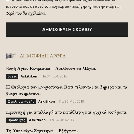
ιστότοπό μου σε αυτό το πρόγραμμα περιήγησης για την επόμενη
φορά που θα σχολιάσω.
ΔΗΜΟΦΙΛΗ ΑΡΘΡΑ
Ευχή Αγίου Κυπριανού – Διαλύουσα τα Μάγια.
Askitikon
-
Πα 01-Ιούλ-2016
Ευχές
H Θεολογία των μνημοσύνων. Γιατι τελούνται τα 3ήμερα και τα
9μερα μνημόσυνα.
Askitikon
-
Πα 25-Μάι-2018
Ωφέλημα Ψυχής
Προσευχή για απαλλαγή από κατάθλιψη και ψυχικά νοσήματα.
Askitikon
-
Σα 04-Φεβ-2017
Προσευχές
Τη Υπερμάχω Στρατηγώ – Εξήγηση.