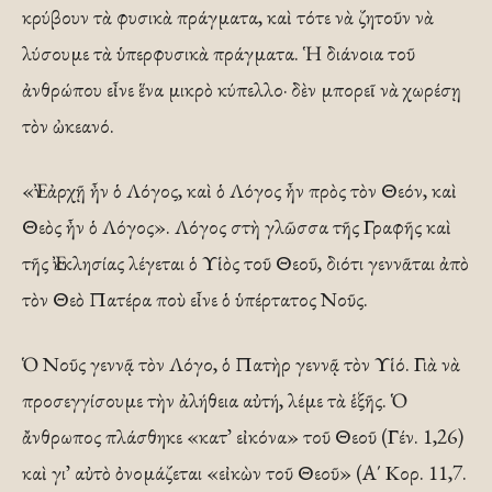
κρύβουν τὰ φυσικὰ πράγματα, καὶ τότε νὰ ζητοῦν νὰ
λύσουμε τὰ ὑπερφυσικὰ πράγματα. Ἡ διάνοια τοῦ
ἀνθρώπου εἶνε ἕνα μικρὸ κύπελλο· δὲν μπορεῖ νὰ χωρέσῃ
τὸν ὠκεανό.
«Ἐν ἀρχῇ ἦν ὁ Λόγος, καὶ ὁ Λόγος ἦν πρὸς τὸν Θεόν, καὶ
Θεὸς ἦν ὁ Λόγος». Λόγος στὴ γλῶσσα τῆς Γραφῆς καὶ
τῆς Ἐκκλησίας λέγεται ὁ Υἱὸς τοῦ Θεοῦ, διότι γεννᾶται ἀπὸ
τὸν Θεὸ Πατέρα ποὺ εἶνε ὁ ὑπέρτατος Νοῦς.
Ὁ Νοῦς γεννᾷ τὸν Λόγο, ὁ Πατὴρ γεννᾷ τὸν Υἱό. Γιὰ νὰ
προσεγγίσουμε τὴν ἀλήθεια αὐτή, λέμε τὰ ἑξῆς. Ὁ
ἄνθρωπος πλάσθηκε «κατ᾽ εἰκόνα» τοῦ Θεοῦ (Γέν. 1,26)
καὶ γι᾽ αὐτὸ ὀνομάζεται «εἰκὼν τοῦ Θεοῦ» (Α΄ Κορ. 11,7.