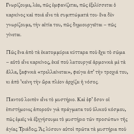
Γνωρίζουμε, λέει, πῶς ἐμφανίζεται, πῶς ἐξελίσσεται ὁ
καρκίνος καὶ ποιά εἶνε τὰ συμπτώματά του· ἕνα δὲν
γνωρίζουμε, τὴν αἰτία του, πῶς δημιουργεῖται – πῶς
γίνεται.
Πῶς ἕνα ἀπὸ τὰ ἑκατομμύρια κύτταρα ποὺ ἔχει τὸ σῶμα
– αὐτὸ εἶνε καρκίνος, ἐκεῖ ποὺ λειτουργεῖ ἁρμονικὰ μὲ τὰ
ἄλλα, ξαφνικὰ «τρελλαίνεται», φεύγει ἀπ᾽ τὴν τροχιά του,
κι ἀπὸ ᾽κείνη τὴν ὥρα πλέον ἀρχίζει ἡ νόσος.
Παντοῦ λοιπὸν εἶνε τὸ μυστήριο. Καὶ ἐφ᾽ ὅσον οἱ
ἐπιστήμονες ἀποροῦν γιὰ πράγματα τοῦ ὑλικοῦ κόσμου,
πῶς ἐμεῖς νὰ ἐξηγήσουμε τὸ μυστήριο τῶν προσώπων τῆς
ἁγίας Τριάδος; Ἂς λύσουν αὐτοὶ πρῶτα τὰ μυστήρια ποὺ