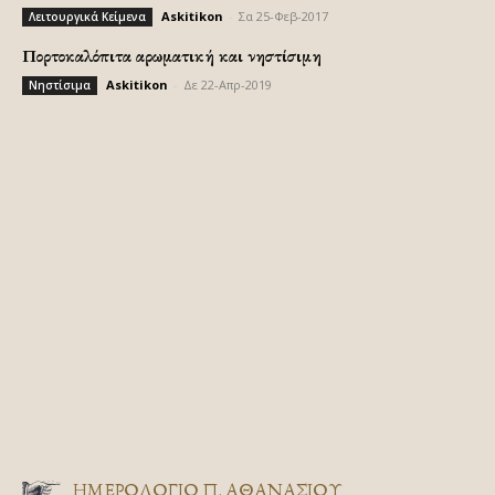
Askitikon
-
Σα 25-Φεβ-2017
Λειτουργικά Κείμενα
Πορτοκαλόπιτα αρωματική και νηστίσιμη
Askitikon
-
Δε 22-Απρ-2019
Νηστίσιμα
ΗΜΕΡΟΛΟΓΙΟ Π. ΑΘΑΝΑΣΙΟΥ