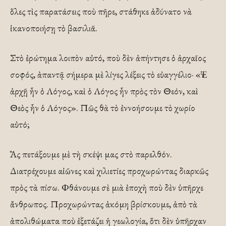
ὅλες τὶς παρατάσεις ποὺ πῆρε, στάθηκε ἀδύνατο νὰ
ἱκανοποιήσῃ τὸ βασιλιᾶ.
Στὸ ἐρώτημα λοιπὸν αὐτό, ποὺ δὲν ἀπήντησε ὁ ἀρχαῖος
σοφός, ἀπαντᾷ σήμερα μὲ λίγες λέξεις τὸ εὐαγγέλιο· «Ἐν
ἀρχῇ ἦν ὁ Λόγος, καὶ ὁ Λόγος ἦν πρὸς τὸν Θεόν, καὶ
Θεὸς ἦν ὁ Λόγος». Πῶς θὰ τὸ ἐννοήσουμε τὸ χωρίο
αὐτό;
Ἂς πετάξουμε μὲ τὴ σκέψι μας στὸ παρελθόν.
Διατρέχουμε αἰῶνες καὶ χιλιετίες προχωρώντας διαρκῶς
πρὸς τὰ πίσω. Φθάνουμε σὲ μιὰ ἐποχὴ ποὺ δὲν ὑπῆρχε
ἄνθρωπος. Προχωρώντας ἀκόμη βρίσκουμε, ἀπὸ τὰ
ἀπολιθώματα ποὺ ἐξετάζει ἡ γεωλογία, ὅτι δὲν ὑπῆρχαν