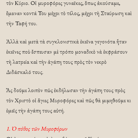
τὸν Κύριο. Οἱ μυροφόρες γυναῖκες, ὅπως ἀκούσαμε,
ἔμειναν κοντά Του μέχρι τὸ τέλος, μέχρι τὴ Σταύρωση καὶ
τὴν Ταφή του.
Ἀλλὰ καὶ μετὰ τὰ συγκλονιστικὰ ἐκεῖνα γεγονότα ἦταν
ἐκεῖνες ποὺ ἔσπευσαν μὲ τρόπο μοναδικὸ νὰ ἐκφράσουν
τὴ λατρεία καὶ τὴν ἀγάπη τους πρὸς τὸν νεκρὸ
Διδάσκαλό τους.
Ἂς δοῦμε λοιπὸν πῶς ἐκδήλω­σαν τὴν ἀγάπη τους πρὸς
τὸν Χρι­στὸ οἱ ἅγιες Μυροφόρες καὶ πῶς θὰ μιμηθοῦμε κι
ἐμεῖς τὴν ἀγάπη τους αὐτή.
1. Ὁ πόθος τῶν Μυροφόρων