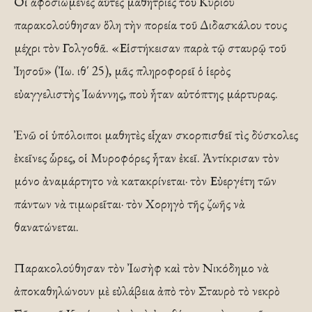
Οἱ ἀφοσιωμένες αὐτὲς μαθήτριες τοῦ Κυρίου
παρακολούθησαν ὅλη τὴν πορεία τοῦ Διδασκάλου τους
μέχρι τὸν Γολγοθᾶ. «Εἱστήκεισαν παρὰ τῷ σταυρῷ τοῦ
Ἰησοῦ» (Ἰω. ιθ΄ 25), μᾶς πληροφορεῖ ὁ ἱερὸς
εὐαγγελιστὴς Ἰωάννης, ποὺ ἦταν αὐτόπτης μάρτυρας.
Ἐνῶ οἱ ὑπόλοιποι μαθητὲς εἶχαν σκορπισθεῖ τὶς δύσκολες
ἐκεῖνες ὧρες, οἱ Μυροφόρες ἦταν ἐκεῖ. Ἀντίκρισαν τὸν
μόνο ἀναμάρτητο νὰ κατακρίνεται· τὸν Εὐεργέτη τῶν
πάντων νὰ τιμωρεῖται· τὸν Χορηγὸ τῆς ζωῆς νὰ
θανατώνεται.
Παρακολούθησαν τὸν Ἰωσὴφ καὶ τὸν Νικόδημο νὰ
ἀποκαθηλώνουν μὲ εὐλάβεια ἀπὸ τὸν Σταυρὸ τὸ νεκρὸ