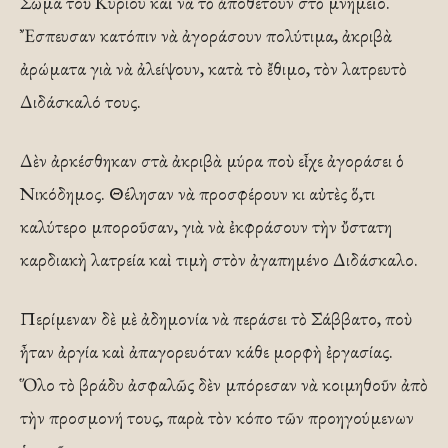
Σῶμα τοῦ Κυρίου καὶ νὰ τὸ ἀποθέτουν στὸ μνημεῖο.
Ἔσπευσαν κατόπιν νὰ ἀγοράσουν πολύτιμα, ἀκριβὰ
ἀρώματα γιὰ νὰ ἀλείψουν, κατὰ τὸ ἔθιμο, τὸν λατρευτὸ
Διδάσκαλό τους.
Δὲν ἀρκέσθηκαν στὰ ἀκριβὰ μύρα ποὺ εἶχε ἀγοράσει ὁ
Νικόδημος. Θέλησαν νὰ προσφέρουν κι αὐτὲς ὅ,τι
καλύτερο μποροῦσαν, γιὰ νὰ ἐκφράσουν τὴν ὔστατη
καρδιακὴ λατρεία καὶ τιμὴ στὸν ἀγαπημένο Διδάσκαλο.
Περίμεναν δὲ μὲ ἀδημονία νὰ περάσει τὸ Σάββατο, ποὺ
ἦταν ἀργία καὶ ἀπαγορευόταν κάθε μορφὴ ἐργασίας.
Ὅλο τὸ βράδυ ἀσφαλῶς δὲν μπόρεσαν νὰ κοιμηθοῦν ἀπὸ
τὴν προσμονή τους, παρὰ τὸν κόπο τῶν προηγούμενων