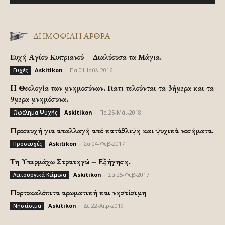
ΔΗΜΟΦΙΛΗ ΑΡΘΡΑ
Ευχή Αγίου Κυπριανού – Διαλύουσα τα Μάγια.
Askitikon
-
Πα 01-Ιούλ-2016
Ευχές
H Θεολογία των μνημοσύνων. Γιατι τελούνται τα 3ήμερα και τα
9μερα μνημόσυνα.
Askitikon
-
Πα 25-Μάι-2018
Ωφέλημα Ψυχής
Προσευχή για απαλλαγή από κατάθλιψη και ψυχικά νοσήματα.
Askitikon
-
Σα 04-Φεβ-2017
Προσευχές
Τη Υπερμάχω Στρατηγώ – Εξήγηση.
Askitikon
-
Σα 25-Φεβ-2017
Λειτουργικά Κείμενα
Πορτοκαλόπιτα αρωματική και νηστίσιμη
Askitikon
-
Δε 22-Απρ-2019
Νηστίσιμα