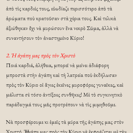
ἀπὸ τὶς καρδιές τους, εὐωδίαζε περισσότερο ἀπὸ τὰ
ἀρώματα ποὺ κρατοῦσαν στὰ χέρια τους. Καὶ τελικὰ
ἀξιώθηκαν ὄχι νὰ μυρώσουν ἕνα νεκρὸ Σῶμα, ἀλλὰ νὰ
συναντήσουν τὸν ἀναστημένο Κύριο!
2. Ἡ ἀγάπη μας πρὸς τὸν Χριστὸ
Ποιά καρδιά, ἀλήθεια, μπορεῖ νὰ μείνει ἀδιάφορη
μπροστὰ στὴν ἀγάπη καὶ τὴ λατρεία ποὺ ἐκδήλωσαν
πρὸς τὸν Κύριο οἱ ἅγιες ἐκεῖνες μυροφόρες γυναῖκες, καὶ
μάλιστα σὲ τόσο ἀντίξοες συνθῆκες! Μὲ τὸ συγκινητικὸ
παράδειγμά τους μᾶς προτρέπουν νὰ τὶς μιμηθοῦμε.
Νὰ προσ­φέρουμε κι ἐμεῖς τὰ μύρα τῆς ἀγάπης μας στὸν
Χριστό. Ἡ ἀγάπη μας πρὸς τὸν Κύριο νὰ ἐκφράζεται μὲ τὴν