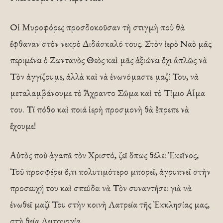
Οἱ Μυ­ρο­φόρες προσδοκοῦσαν τὴ στιγμὴ ποὺ θὰ
ἔφθαναν στὸν νεκρὸ Διδάσκαλό τους. Στὸν ἱερὸ Ναὸ μᾶς
περιμένει ὁ Ζωντανὸς Θεὸς καὶ μᾶς ἀξιώνει ὄχι ἁπλῶς νὰ
Τὸν ἀγγίζουμε, ἀλλὰ καὶ νὰ ἑνωνόμαστε μαζί Του, νὰ
μεταλαμβάνουμε τὸ Ἄχραντο Σῶ­μα καὶ τὸ Τίμιο Αἷμα
του. Τί πόθο καὶ ποιά ἱερὴ προσ­μονὴ θὰ ἔπρεπε νὰ
ἔχουμε!
Αὐτὸς ποὺ ἀγαπᾶ τὸν Χριστό, ζεῖ ὅπως θέλει Ἐκεῖνος,
Τοῦ προσφέρει ὅ,τι πολυτιμότερο μπορεῖ, ἀγρυπνεῖ στὴν
προσευχή του καὶ σπεύδει νὰ Τὸν συναν­τήσει γιὰ νὰ
ἑνωθεῖ μαζί Του στὴν κοινὴ Λατρεία τῆς Ἐκκλησίας μας,
στὴ θεία Λειτουργία.