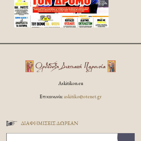
Askitikon.eu
Επικοινωνία:
askitiko@otenet.gr
ΔΙΑΦΗΜΊΣΕΙΣ ΔΩΡΕΆΝ