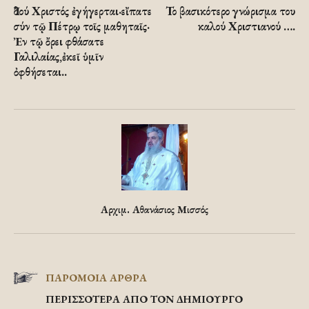
Ἰδού Χριστός ἐγήγερται·εἴπατε
Το βασικότερο γνώρισμα του
σύν τῷ Πέτρῳ τοῖς μαθηταῖς·
καλού Χριστιανού ….
Ἐν τῷ ὄρει φθάσατε
Γαλιλαίας,ἐκεῖ ὑμῖν
ὀφθήσεται..
Αρχιμ. Αθανάσιος Μισσός
ΠΑΡΟΜΟΙΑ ΑΡΘΡΑ
ΠΕΡΙΣΣΟΤΕΡΑ ΑΠΟ ΤΟΝ ΔΗΜΙΟΥΡΓΟ