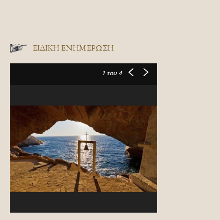
ΕΙΔΙΚΉ ΕΝΗΜΈΡΩΣΗ
1
του 4