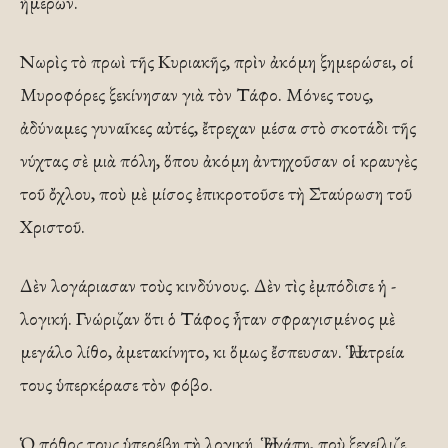
ἡμερῶν.
Νωρὶς τὸ πρωὶ τῆς Κυριακῆς, πρὶν ἀκόμη ξημερώσει, οἱ
Μυροφόρες ξεκίνησαν γιὰ τὸν Τάφο. Μόνες τους,
ἀδύναμες γυναῖκες αὐ­τές, ἔτρεχαν μέσα στὸ σκοτάδι τῆς
νύχτας σὲ μιὰ πόλη, ὅπου ἀκόμη ἀντηχοῦσαν οἱ κραυγὲς
τοῦ ὄχλου, ποὺ μὲ μίσος ἐπικροτοῦσε τὴ Σταύρωση τοῦ
Χριστοῦ.
Δὲν λογάριασαν τοὺς κινδύνους. Δὲν τὶς ἐμπόδισε ἡ ­
λογική. Γνώριζαν ὅτι ὁ Τάφος ἦταν σφραγισμένος μὲ
μεγάλο λίθο, ἀμετακίνητο, κι ὅμως ἔσπευσαν. Ἡ λατρεία
τους ὑπερκέρασε τὸν φόβο.
Ὁ πόθος τους ὑπερ­έβη τὴ λογική. Ἡ ἀγάπη, ποὺ ξεχείλιζε