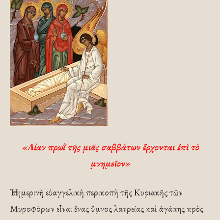
«Λίαν πρωῒ τῆς μιᾶς ­σαββάτων ἔρχονται ­ἐπὶ τὸ
μνημεῖον»
Ἡ σημερινὴ εὐαγγελικὴ περικοπὴ τῆς Κυριακῆς τῶν
Μυροφόρων εἶναι ἕνας ὕμνος λατρείας καὶ ἀγάπης πρὸς