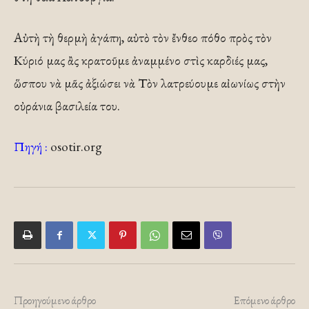
Αὐτὴ τὴ θερμὴ ἀγάπη, αὐτὸ τὸν ἔνθεο πόθο πρὸς τὸν
Κύριό μας ἂς κρατοῦμε ἀναμμένο στὶς καρδιές μας,
ὥσπου νὰ μᾶς ἀξιώσει νὰ Τὸν λατρεύουμε αἰωνίως στὴν
οὐράνια βασιλεία του.
Πηγή :
osotir.org
Προηγούμενο άρθρο
Επόμενο άρθρο