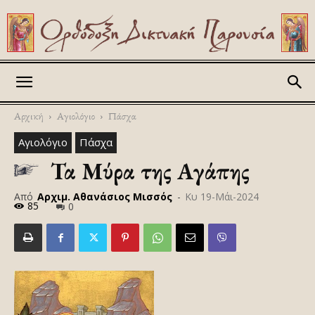
Askitikon
Αρχική
Αγιολόγιο
Πάσχα
Αγιολόγιο
Πάσχα
Τα Μύρα της Αγάπης
Από
Αρχιμ. Αθανάσιος Μισσός
-
Κυ 19-Μάι-2024
85
0