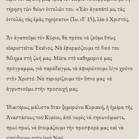
τήρηση τῶν θείων ἐντολῶν του. «Ἐὰν ἀγαπᾶτέ με, τὰς
ἐντολὰς τὰς ἐμὰς τηρήσατε» (Ἰω. ιδ΄ 15), λέει ὁ Χριστός.
Ἂν ἀγαποῦμε τὸν Κύριο, θὰ πρέπει νὰ ζοῦμε ὅπως
εὐαρεστεῖται Ἐκεῖνος. Νὰ ἐφαρμόζουμε τὸ δικό του
θέλημα στὴ ζωή μας. Μέσα στὸ καθημερινό μας
πρόγραμμα, γιὰ παράδει­γμα, νὰ ἀφιερώνουμε λίγο χρόνο
στὸν Χριστό. Νὰ περιορίζουμε τὸν ὕπνο μας· νὰ
ἀγρυπνοῦμε στὴν προσευχή μας.
Ἰδιαιτέρως μάλιστα ὅταν ξημερώνει Κυ­ριακή, ἡ ἡμέρα τῆς
Ἀναστάσεως τοῦ Κυρίου, ἀπὸ νω­ρὶς νὰ σηκωνόμαστε,
πρωί-πρωί, νὰ ἑ­τοιμάζουμε τὴν προσφορά μας καὶ νὰ
σπεύδουμε στὸν ἱερὸ Ναό.