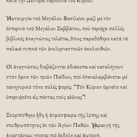
κατά τήν Δευτέρα παρουσία τοῦ Κυρίου.
Ἡ Λειτουργία τοῦ Μεγάλου Βασιλείου μαζί μέ τόν
ἑσπερινό τοῦ Μεγάλου Σαββάτου, πού περιέχει πολλές
βιβλικές ἀναγνώσεις τελεῖται, ὅπως παραδόθηκε κατά τά
παλαιά τυπικά τῶν ἐκκλησιαστικῶν ἀκολουθιῶν.
Οἱ ἀναγνώσεις διαβάζονται ἀδιάκοπα καί καταλήγουν
στόν ὕμνο τῶν τριῶν Παίδων, πού ἐπαναλαμβάνεται μέ
πανηγυρικό τόνο πολές φορές: “Τόν Κύριον ὑμνεῖτε καί
ὑπερυψοῦτε εἰς πάντας τούς αἰῶνας”!
Σκορπίσθηκε ἤδη ἡ ἀτμόσφαιρα τῆς λύπης καί
σκυθρωπότητος ἐκ τῶν Ἁγίων Παθῶν. Ἡ χαραυγή τῆς
ἀναστάσεως γίνεται πιό ἔκδηλη καί φωτεινή.