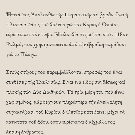
Ἡ Ἐπιτάφιος Ἀκολουθία τῆς Παρασκευῆς τό βράδυ εἶναι ἡ
τελευταία φάσις τοῦ θρήνου γιά τόν Κύριο, ὁ Ὁποῖος
εὑρίσκεται στόν τάφο. Ἡ ἀκολουθία στηρίζεται στόν 118ον
Ψαλμό, πού χρησιμοποιεῖται ἀπό τήν ἑβραϊκή παράδοσι
γιά τό Πάσχα.
Στούς στίχους του παρεμβάλλονται στροφές πού εἶναι
συνθέσεις τῆς Ἐκκλησίας. Εἶναι ἕνα εἶδος συνδέσεως καί
πλοκῆς τῶν Δύο Διαθηκῶν. Τά τρία μέρη του πού εἶναι
χωρισμένος, μᾶς δείχνουν πληρέστερα τήν ἀνεκλάλητη
συγκατάβασι τοῦ Κυρίου, ὁ Ὁποῖος κατεβαίνει μέχρι τά
κατώτατα τοῦ ἄδου, ὅπου εὑρίσκεται ὁ αἰχμάλωτος
ἀκόμη ἄνθρωπος.