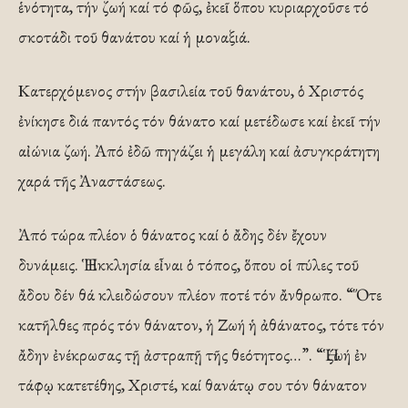
ἑνότητα, τήν ζωή καί τό φῶς, ἐκεῖ ὅπου κυριαρχοῦσε τό
σκοτάδι τοῦ θανάτου καί ἡ μοναξιά.
Κατερχόμενος στήν βασιλεία τοῦ θανάτου, ὁ Χριστός
ἐνίκησε διά παντός τόν θάνατο καί μετέδωσε καί ἐκεῖ τήν
αἰώνια ζωή. Ἀπό ἐδῶ πηγάζει ἡ μεγάλη καί ἀσυγκράτητη
χαρά τῆς Ἀναστάσεως.
Ἀπό τώρα πλέον ὁ θάνατος καί ὁ ἄδης δέν ἔχουν
δυνάμεις. Ἡ Ἐκκλησία εἶναι ὁ τόπος, ὅπου οἱ πύλες τοῦ
ἄδου δέν θά κλειδώσουν πλέον ποτέ τόν ἄνθρωπο. “Ὅτε
κατῆλθες πρός τόν θάνατον, ἡ Ζωή ἡ ἀθάνατος, τότε τόν
ἄδην ἐνέκρωσας τῇ ἀστραπῇ τῆς θεότητος…”. “Ἡ ζωή ἐν
τάφῳ κατετέθης, Χριστέ, καί θανάτῳ σου τόν θάνατον