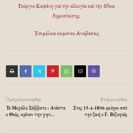
Γεώργιο Καψάνη γιά τήν εὐλογία καί τήν ἄδεια
δημοσίευσης.
Ἐπιμέλεια κειμένου Αναβάσεις
Προηγούμενο άρθρο
Επόμενο άρθρο
Το Μεγάλο Σάββατο : Ανάστα
Στις 15-4-1896 φεύγει από
ο Θεός, κρίνον την γην…
την ζωή ο Γ. Βιζυηνός