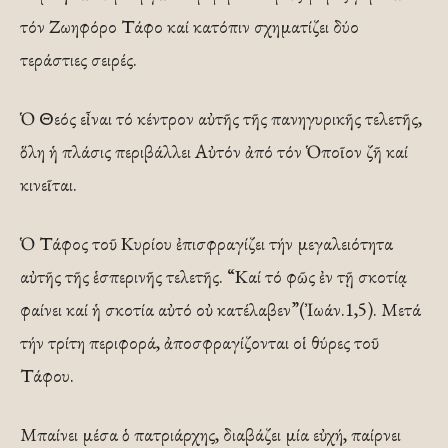
τόν Ζωηφόρο Τάφο καί κατόπιν σχηματίζει δύο
τεράστιες σειρές.
Ὁ Θεός εἶναι τό κέντρον αὐτῆς τῆς πανηγυρικῆς τελετῆς,
ὅλη ἡ πλάσις περιβάλλει Αὐτόν ἀπό τόν Ὁποῖον ζῆ καί
κινεῖται.
Ὁ Τάφος τοῦ Κυρίου ἐπισφραγίζει τήν μεγαλειότητα
αὐτῆς τῆς ἑσπερινῆς τελετῆς. “Καί τό φῶς ἐν τῇ σκοτίᾳ
φαίνει καί ἡ σκοτία αὐτό οὐ κατέλαβεν”(Ἰωάν.1,5). Μετά
τήν τρίτη περιφορά, ἀποσφραγίζονται οἱ θύρες τοῦ
Τάφου.
Μπαίνει μέσα ὁ πατριάρχης, διαβάζει μία εὐχή, παίρνει