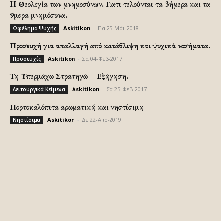
H Θεολογία των μνημοσύνων. Γιατι τελούνται τα 3ήμερα και τα
9μερα μνημόσυνα.
Askitikon
-
Πα 25-Μάι-2018
Ωφέλημα Ψυχής
Προσευχή για απαλλαγή από κατάθλιψη και ψυχικά νοσήματα.
Askitikon
-
Σα 04-Φεβ-2017
Προσευχές
Τη Υπερμάχω Στρατηγώ – Εξήγηση.
Askitikon
-
Σα 25-Φεβ-2017
Λειτουργικά Κείμενα
Πορτοκαλόπιτα αρωματική και νηστίσιμη
Askitikon
-
Δε 22-Απρ-2019
Νηστίσιμα