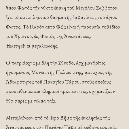
θείου Φωτός τήν νύκτα ἐκείνη τοῦ Μεγάλου Σαββάτου,
ἔχει τό καταπληκτικό θαῦμα τῆς ἐμφανίσεως τοῦ ἁγίου
Φωτός. Τό ἱλαρόν αὐτό Φῶς εἶναι ἡ παρουσία τοῦ ἰδίου
τοῦ Χριστοῦ, ὡς Φωτός τῆς Ἀναστάσεως.
Ἡ τελετή εἶναι μεγαλειώδης.
Ὁ πατριάρχης μέ ὅλη τήν Σύνοδο, ἀρχιμανδρίτες,
ἡγουμένους Μονῶν τῆς Παλαιστίνης, μοναχούς τῆς
Ἀδελφότητος τοῦ Παναγίου Τάφου, στούς ὁποίους
προστίθενται καί κληρικοί προσκυνητές, σχηματίζουν
δύο σειρές μέ τέλεια τάξι.
Μεταβαίνουν ἀπό τό Ἱερό Βῆμα τῆς ἐκκλησίας τῆς
Ἀναστάσεως στόν Πανάγιο Τάφο μέ κωδωνοκρουσίες