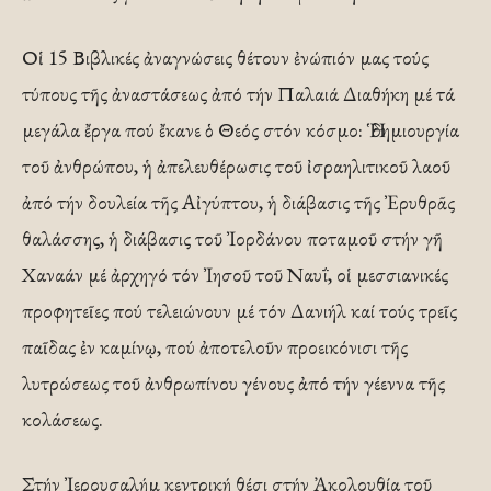
Οἱ 15 Βιβλικές ἀναγνώσεις θέτουν ἐνώπιόν μας τούς
τύπους τῆς ἀναστάσεως ἀπό τήν Παλαιά Διαθήκη μέ τά
μεγάλα ἔργα πού ἔκανε ὁ Θεός στόν κόσμο: Ἡ δημιουργία
τοῦ ἀνθρώπου, ἡ ἀπελευθέρωσις τοῦ ἰσραηλιτικοῦ λαοῦ
ἀπό τήν δουλεία τῆς Αἰγύπτου, ἡ διάβασις τῆς Ἐρυθρᾶς
θαλάσσης, ἡ διάβασις τοῦ Ἰορδάνου ποταμοῦ στήν γῆ
Χαναάν μέ ἀρχηγό τόν Ἰησοῦ τοῦ Ναυΐ, οἱ μεσσιανικές
προφητεῖες πού τελειώνουν μέ τόν Δανιήλ καί τούς τρεῖς
παῖδας ἐν καμίνῳ, πού ἀποτελοῦν προεικόνισι τῆς
λυτρώσεως τοῦ ἀνθρωπίνου γένους ἀπό τήν γέεννα τῆς
κολάσεως.
Στήν Ἰερουσαλήμ κεντρική θέσι στήν Ἀκολουθία τοῦ