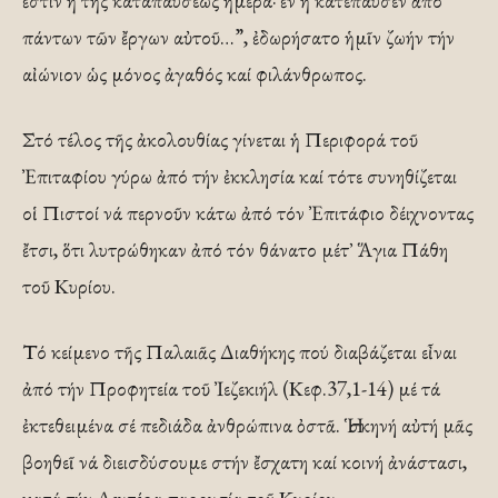
ἐστιν ἡ τῆς καταπαύσεως ἡμέρα· ἐν ἧ κατέπαυσεν ἀπό
πάντων τῶν ἔργων αὐτοῦ…”, ἐδωρήσατο ἡμῖν ζωήν τήν
αἰώνιον ὡς μόνος ἀγαθός καί φιλάνθρωπος.
Στό τέλος τῆς ἀκολουθίας γίνεται ἡ Περιφορά τοῦ
Ἐπιταφίου γύρω ἀπό τήν ἐκκλησία καί τότε συνηθίζεται
οἱ Πιστοί νά περνοῦν κάτω ἀπό τόν Ἐπιτάφιο δέιχνοντας
ἔτσι, ὅτι λυτρώθηκαν ἀπό τόν θάνατο μέτ᾿ Ἅγια Πάθη
τοῦ Κυρίου.
Τό κείμενο τῆς Παλαιᾶς Διαθήκης πού διαβάζεται εἶναι
ἀπό τήν Προφητεία τοῦ Ἰεζεκιήλ (Κεφ.37,1-14) μέ τά
ἐκτεθειμένα σέ πεδιάδα ἀνθρώπινα ὀστᾶ. Ἡ σκηνή αὐτή μᾶς
βοηθεῖ νά διεισδύσουμε στήν ἔσχατη καί κοινή ἀνάστασι,