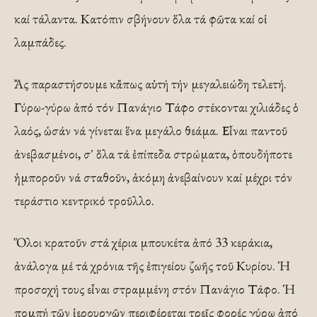
καί τάλαντα. Κατόπιν σβήνουν ὅλα τά φῶτα καί οἱ
λαμπάδες.
Ἄς παραστήσουμε κἄπως αὐτή τήν μεγαλειώδη τελετή.
Γύρω-γύρω ἀπό τόν Πανάγιο Τάφο στέκονται χιλιάδες ὁ
λαός, ὡσάν νά γίνεται ἕνα μεγάλο θεάμα. Εἶναι παντοῦ
ἀνεβασμένοι, σ᾿ ὅλα τά ἐπίπεδα στρώματα, ὁπουδήποτε
ἠμποροῦν νά σταθοῦν, ἀκόμη ἀνεβαίνουν καί μέχρι τόν
τεράστιο κεντρικό τροῦλλο.
Ὅλοι κρατοῦν στά χέρια μπουκέτα ἀπό 33 κεράκια,
ἀνάλογα μέ τά χρόνια τῆς ἐπιγείου ζωῆς τοῦ Κυρίου. Ἡ
προσοχή τους εἶναι στραμμένη στόν Πανάγιο Τάφο. Ἡ
πομπή τῶν ἱερουργῶν περιφέρεται τρεῖς φορές γύρω ἀπό