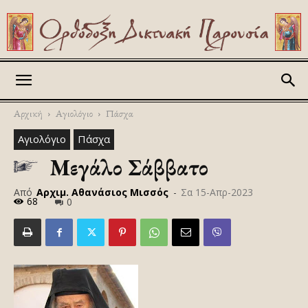
Askitikon
Αρχική
Αγιολόγιο
Πάσχα
Αγιολόγιο
Πάσχα
Μεγάλο Σάββατο
Από
Αρχιμ. Αθανάσιος Μισσός
-
Σα 15-Απρ-2023
68
0