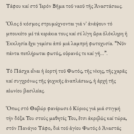
Τάφου καί στό Ἱερόν Βῆμα τοῦ ναοῦ τῆς Ἀναστάσεως.
Ὅλος ὁ κόσμος στρυμώχνονται γιά ν᾿ ἀνάψουν τό
μπουκέτο μέ τά κεράκια τους καί σέ λίγη ὥρα ὁλόκληρη ἡ
Ἐκκλησία ἔχει γεμίσει ἀπό μιά λαμπρή φωτοχυσία. “Νῦν
πάντα πεπλήρωται φωτός, οὐρανός τε καί γῆ…”.
Τό Πάσχα εἶναι ἡ ἑορτή τοῦ Φωτός, τῆς νίκης, τῆς χαρᾶς
καί συγχρόνως τῆς ψυχικῆς ἀναπλάσεως, ἡ ἀρχή τῆς
αἰωνίου βασιλείας.
Ὅπως στό Θαβώρ φανέρωσε ὁ Κύριος γιά μιά στιγμή
τήν δόξα Του στούς μαθητές Του, ἔτσι ἀκριβῶς καί τώρα,
στόν Πανάγιο Τάφο, διά τοῦ ἁγίου Φωτός ὁ Ἀναστάς