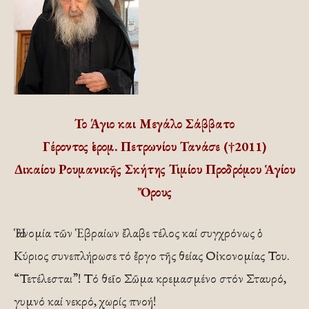
Το Άγιο και Μεγάλο Σάββατο
Γέροντος ἱερομ. Πετρωνίου Τανάσε (†2011)
Δικαίου Ρουμανικῆς Σκήτης Τιμίου Προδρόμου Ἁγίου
Ὄρους
Ἡ ἀνομία τῶν Ἑβραίων ἔλαβε τέλος καί συγχρόνως ὁ
Κύριος συνεπλήρωσε τό ἔργο τῆς θείας Οἰκονομίας Του.
“Τετέλεσται”! Τό θεῖο Σῶμα κρεμασμένο στόν Σταυρό,
γυμνό καί νεκρό, χωρίς πνοή!