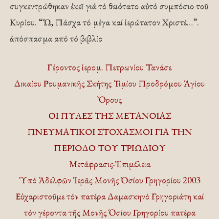
συγκεντρώθηκαν ἐκεῖ γιά τό θειότατο αὐτό συμπόσιο τοῦ
Κυρίου. “Ὤ, Πάσχα τό μέγα καί ἱερώτατον Χριστέ…”.
ἀπόσπασμα από τό βιβλίο
Γέροντος ἱερομ. Πετρωνίου Τανάσε
Δικαίου Ρουμανικῆς Σκήτης Τιμίου Προδρόμου Ἁγίου
Ὄρους
ΟΙ ΠΥΛΕΣ ΤΗΣ ΜΕΤΑΝΟΙΑΣ
ΠΝΕΥΜΑΤΙΚΟΙ ΣΤΟΧΑΣΜΟΙ ΓΙΑ ΤΗΝ
ΠΕΡΙΟΔΟ ΤΟΥ ΤΡΙΩΔΙΟΥ
Μετάφρασις-Ἐπιμέλεια
Ὑπό Ἀδελφῶν Ἱερᾶς Μονῆς Ὁσίου Γρηγορίου 2003
Εὐχαριστοῦμε τόν πατέρα Δαμασκηνό Γρηγοριάτη καί
τόν γέροντα τῆς Μονῆς Ὁσίου Γρηγορίου πατέρα