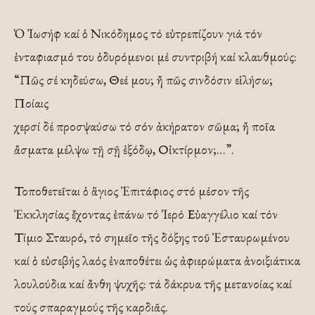
Ὁ Ἰωσήφ καί ὁ Νικόδημος τό εὐτρεπίζουν γιά τόν
ἐνταφιασμό του ὀδυρόμενοι μέ συντριβή καί κλαυθμούς:
“Πῶς σέ κηδεύσω, Θεέ μου; ἤ πῶς σινδόσιν εἱλήσω;
Ποίαις
χερσί δέ προσψαύσω τό σόν ἀκήρατον σῶμα; ἤ ποῖα
ἄσματα μέλψω τῇ σῇ ἐξόδῳ, Οἰκτίρμον;…”.
Τοποθετεῖται ὁ ἅγιος Ἐπιτάφιος στό μέσον τῆς
Ἐκκλησίας ἔχοντας ἐπάνω τό Ἱερό Εὐαγγέλιο καί τόν
Τίμιο Σταυρό, τό σημεῖο τῆς δόξης τοῦ Ἐσταυρωμένου
καί ὁ εὐσεβής λαός ἐναποθέτει ὡς ἀφιερώματα ἀνοιξιάτικα
λουλούδια καί ἄνθη ψυχῆς: τά δάκρυα τῆς μετανοίας καί
τούς σπαραγμούς τῆς καρδιᾶς.