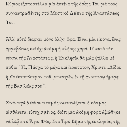
Κύριος ἐξαποστέλλει μία ἀκτῖνα τῆς δόξης Του γιά τούς
συγκεντρωθέντες στό Μυστικό Δεῖπνο τῆς Ἀναστάσεώς
Του.
Ἀλλ᾿ αὐτό διαρκεῖ μόνο ὀλίγη ὥρα. Εἶναι μία εἰκόνα, ἕνας
ἀρραβώνας καί ὄχι ἀκόμη ἡ πλήρης χαρά. Γι᾿ αὐτό τήν
νύκτα τῆς Ἀναστάσεως, ἡ Ἐκκλησία θά μᾶς ψάλλει μέ
πόθο: “Ὤ, Πάσχα τό μέγα καί ἱερώτατον, Χριστέ…Δίδου
ἡμῖν ἐκτυπώτερον σοῦ μετασχεῖν, ἐν τῇ ἀνεσπέρῳ ἡμέρᾳ
τῆς Βασιλείας σου”!
Σιγά-σιγά ὁ ἐνθουσιασμός κατευνάζεται· ὁ κόσμος
αἰσθάνεται εὐτυχισμένος, διότι μία ἀκόμη φορά ἀξιώθηκε
νά λάβει τό Ἅγιο Φῶς. Στό Ἱερό Βῆμα τῆς ἐκκλησίας τῆς