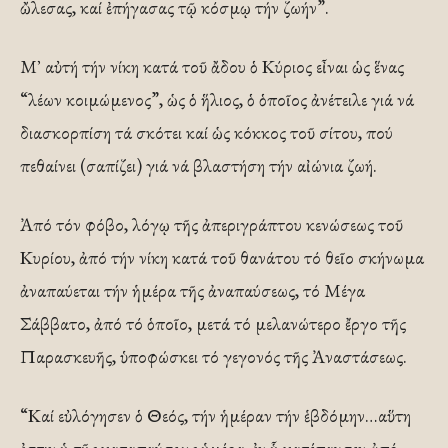
ὤλεσας, καί ἐπήγασας τῷ κόσμῳ τήν ζωήν”.
Μ᾿ αὐτή τήν νίκη κατά τοῦ ἄδου ὁ Κύριος εἶναι ὡς ἕνας
“λέων κοιμώμενος”, ὡς ὁ ἥλιος, ὁ ὁποῖος ἀνέτειλε γιά νά
διασκορπίση τά σκότει καί ὡς κόκκος τοῦ σίτου, πού
πεθαίνει (σαπίζει) γιά νά βλαστήση τήν αἰώνια ζωή.
Ἀπό τόν φόβο, λόγῳ τῆς ἀπεριγράπτου κενώσεως τοῦ
Κυρίου, ἀπό τήν νίκη κατά τοῦ θανάτου τό θεῖο σκήνωμα
ἀναπαύεται τήν ἡμέρα τῆς ἀναπαύσεως, τό Μέγα
Σάββατο, ἀπό τό ὁποῖο, μετά τό μελανώτερο ἔργο τῆς
Παρασκευῆς, ὑποφώσκει τό γεγονός τῆς Ἀναστάσεως.
“Καί εὐλόγησεν ὁ Θεός, τήν ἡμέραν τήν ἑβδόμην…αὕτη