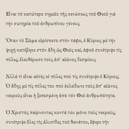
Εἶναι τό κατώτερο σημεῖο τῆς κενώσεως τοῦ Θεοῦ γιά
τήν σωτηρία τοῦ ἀνθρωπίνου γένους.
Ὅταν τό Σῶμα εὑρίσκετο στόν τάφο, ὁ Κύριος μέ τήν
ψυχή κατέβηκε στόν ἄδη ὡς Θεός καί, ἀφοῦ συνέτριψε τίς
πύλες, ἐλευθέρωσε τούς ἀπ᾿ αἰῶνος δεσμίους.
Ἀλλά τί εἶναι αὐτές οἱ πύλες πού τίς συνέτριψε ὁ Κύριος;
Ὁ ἄδης μέ τίς πύλες του πού ἐκλείδωνε τούς ἀπ᾿ αἰῶνος
νεκρούς εἶναι ἡ ξεπεσμένη ἀπό τόν Θεό ἀνθρωπότητα.
Ὁ Χριστός παίρνοντας κοντά του μόνο τούς νεκρούς,
συνέτριψε ὅλες τίς ἁλυσίδες τοῦ θανάτου, ἔφερε τήν