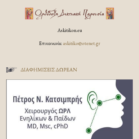
Askitikon.eu
Επικοινωνία:
askitiko@otenet.gr
ΔΙΑΦΗΜΊΣΕΙΣ ΔΩΡΕΆΝ