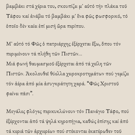
βαμβάκι στά χέρια του, σκουπίζει μ᾿ αὐτό τήν πλάκα τοῦ
Τάφου καί ἀνάβει τό βαμβάκι μ᾿ ἕνα φῶς φωσφορικό, τό
ὁποῖο δέν καίει ἐπί μισή ὥρα περίπου.
Μ᾿ αὐτό τό Φῶς ὁ πατριάρχης ἐξέρχεται ἔξω, ὅπου τόν
περιμένουν τά πλήθη τῶν Πιστῶν…
Μιά φωνή θαυμασμοῦ ἐξέρχεται ἀπό τά χείλη τῶν
Πιστῶν. Ἀκολουθεῖ θύελλα χειροκροτημάτων πού γεμίζει
τόν ἀέρα ἀπό μία ἀσυγκράτητη χαρά. “Φῶς Χριστοῦ
φαίνει πᾶσι”.
Μεγάλες φλόγες περικυκλώνουν τόν Πανάγιο Τάφο, πού
ἐξέρχονται ἀπό τά ψηλά κηροπήγια, καθώς ἐπίσης καί ἀπό
τά κεριά τῶν ἀρχιερέων πού στέκονται ἑκατέρωθεν τοῦ