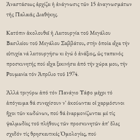
Ἀναστάσεως ἀρχίζει ἡ ἀνάγνωσις τῶν 15 ἀναγνωσμάτων
τῆς Παλαιᾶς Διαθήκης.
Κατόπιν ἀκολουθεῖ ἡ Λειτουργία τοῦ Μεγάλου
Βασιλείου τοῦ Μεγάλου Σαββάτου, στήν ὁποία εἶχα τήν
εὐτυχία νά λειτουργήσω κι ἐγώ ὁ ἀνάξιος, ὡς ταπεινός
προσκυνητής πού εἶχα ξεκινήσει ἀπό τήν χώρα μου, τήν
Ρουμανία τόν Ἀπρίλιο τοῦ 1974.
Ἀλλά τριγύρω ἀπό τόν Πανάγιο Τάφο μέχρι τό
ἀπόγευμα θά συνεχίσουν ν᾿ ἀκούωνται οἱ χαρμόσυνοι
ἤχοι τῶν κωδώνων, πού θά ἐναρμονίζωνται μέ τίς
ψαλμωδίες τοῦ πλήθους τῶν προσκυνητῶν ἀπ᾿ ὅλες
σχεδόν τίς θρησκευτικές Ὁμολογίες, πού