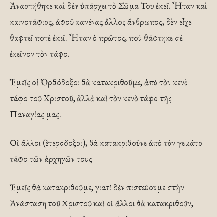
Ἀναστήθηκε καὶ δὲν ὑπάρχει τὸ Σῶμα Του ἐκεῖ. Ἦταν καὶ
καινοτάφιος, ἀφοῦ κανένας ἄλλος ἄνθρωπος, δὲν εἶχε
θαφτεῖ ποτὲ ἐκεῖ. Ἦταν ὁ πρῶτος, πού θάφτηκε σὲ
ἐκεῖνον τὸν τάφο.
Ἐμεῖς οἱ Ὀρθόδοξοι θὰ κατακριθοῦμε, ἀπὸ τὸν κενὸ
τάφο τοῦ Χριστοῦ, ἀλλὰ καὶ τὸν κενὸ τάφο τῆς
Παναγίας μας.
Οἱ ἄλλοι (ἑτερόδοξοι), θὰ κατακριθοῦνε ἀπὸ τὸν γεμάτο
τάφο τῶν ἀρχηγῶν τους.
Ἐμεῖς θὰ κατακριθοῦμε, γιατί δὲν πιστεύουμε στὴν
Ἀνάσταση τοῦ Χριστοῦ καὶ οἱ ἄλλοι θὰ κατακριθοῦν,