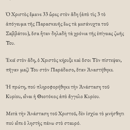
Ὁ Χριστὸς ἔμεινε 33 ὧρες στὸν ἅδη (ἀπὸ τὶς 3 τὸ
ἀπόγευμα τῆς Παρασκευῆς ἕως τὰ μεσάνυχτα τοῦ
Σαββάτου), ὅσα ἦταν δηλαδὴ τὰ χρόνια τῆς ἐπίγειας ζωῆς
Του.
Ἐκεῖ στὸν ἅδη, ὁ Χριστὸς κήρυξε καὶ ὅσοι Τὸν πίστεψαν,
πῆγαν μαζί Του στὸν Παράδεισο, ὅταν Ἀναστήθηκε.
Ἡ πρώτη, πού πληροφορήθηκε τὴν Ἀνάσταση τοῦ
Κυρίου, εἶναι ἡ Θεοτόκος ἀπὸ ἄγγελο Κυρίου.
Μετὰ τὴν Ἀνάσταση τοῦ Χριστοῦ, δὲν ἰσχύει τὸ μνήσθητι
πού εἶπε ὁ ληστὴς πάνω στὸ σταυρό.