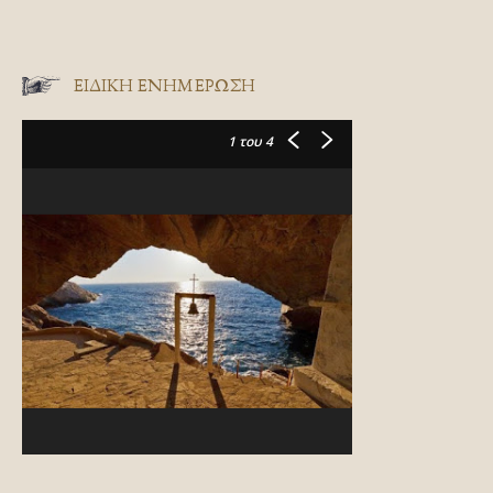
ΕΙΔΙΚΉ ΕΝΗΜΈΡΩΣΗ
1
του 4