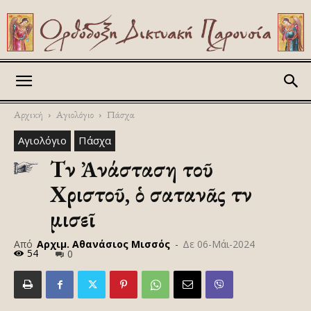
Askitikon
Αρχική
Αγιολόγιο
Πάσχα
Αγιολόγιο
Πάσχα
Τὴν Ἀνάσταση τοῦ
Χριστοῦ, ὁ σατανᾶς τὴν
μισεῖ
Από
Αρχιμ. Αθανάσιος Μισσός
-
Δε 06-Μάι-2024
54
0