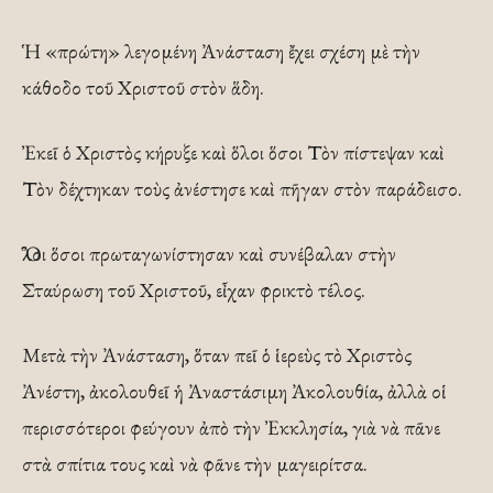
Ἡ «πρώτη» λεγομένη Ἀνάσταση ἔχει σχέση μὲ τὴν
κάθοδο τοῦ Χριστοῦ στὸν ἅδη.
Ἐκεῖ ὁ Χριστὸς κήρυξε καὶ ὅλοι ὅσοι Τὸν πίστεψαν καὶ
Τὸν δέχτηκαν τοὺς ἀνέστησε καὶ πῆγαν στὸν παράδεισο.
Ὅλοι ὅσοι πρωταγωνίστησαν καὶ συνέβαλαν στὴν
Σταύρωση τοῦ Χριστοῦ, εἶχαν φρικτὸ τέλος.
Μετὰ τὴν Ἀνάσταση, ὅταν πεῖ ὁ ἱερεὺς τὸ Χριστὸς
Ἀνέστη, ἀκολουθεῖ ἡ Ἀναστάσιμη Ἀκολουθία, ἀλλὰ οἱ
περισσότεροι φεύγουν ἀπὸ τὴν Ἐκκλησία, γιὰ νὰ πᾶνε
στὰ σπίτια τους καὶ νὰ φᾶνε τὴν μαγειρίτσα.