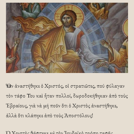
Ὅταν ἀναστήθηκε ὁ Χριστός, οἱ στρατιῶτες, πού φύλαγαν
τὸν τάφο Του καὶ ἦταν πολλοί, δωροδοκήθηκαν ἀπὸ τοὺς
Ἑβραίους, γιὰ νὰ μή ποῦν ὅτι ὁ Χριστὸς ἀναστήθηκε,
ἀλλὰ ὅτι κλάπηκε ἀπὸ τοὺς Ἀποστόλους!
Ὁ Χριστὸς θάφτηκε μὲ τὸν Ἰουδαϊκὸ τρόπο ταφῆς.