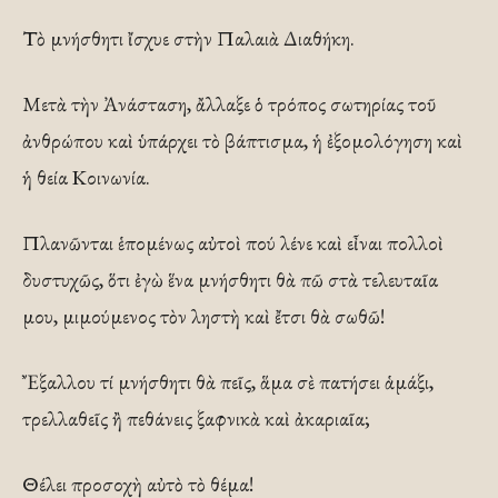
Τὸ μνήσθητι ἴσχυε στὴν Παλαιὰ Διαθήκη.
Μετὰ τὴν Ἀνάσταση, ἄλλαξε ὁ τρόπος σωτηρίας τοῦ
ἀνθρώπου καὶ ὑπάρχει τὸ βάπτισμα, ἡ ἐξομολόγηση καὶ
ἡ θεία Κοινωνία.
Πλανῶνται ἑπομένως αὐτοὶ πού λένε καὶ εἶναι πολλοὶ
δυστυχῶς, ὅτι ἐγὼ ἕνα μνήσθητι θὰ πῶ στὰ τελευταῖα
μου, μιμούμενος τὸν ληστὴ καὶ ἔτσι θὰ σωθῶ!
Ἔξαλλου τί μνήσθητι θὰ πεῖς, ἅμα σὲ πατήσει ἁμάξι,
τρελλαθεῖς ἢ πεθάνεις ξαφνικὰ καὶ ἀκαριαῖα;
Θέλει προσοχὴ αὐτὸ τὸ θέμα!