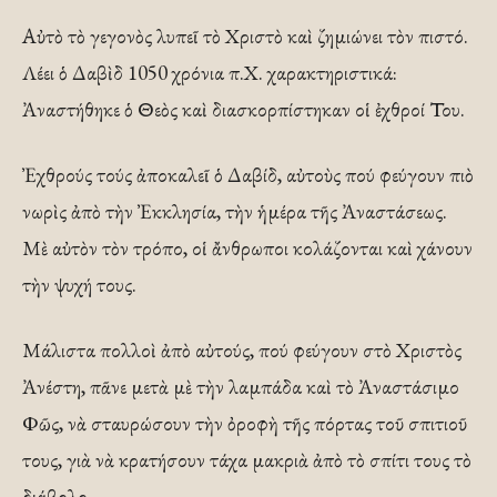
Αὐτὸ τὸ γεγονὸς λυπεῖ τὸ Χριστὸ καὶ ζημιώνει τὸν πιστό.
Λέει ὁ Δαβὶδ 1050 χρόνια π.Χ. χαρακτηριστικά:
Ἀναστήθηκε ὁ Θεὸς καὶ διασκορπίστηκαν οἱ ἐχθροί Του.
Ἐχθρούς τούς ἀποκαλεῖ ὁ Δαβίδ, αὐτοὺς πού φεύγουν πιὸ
νωρὶς ἀπὸ τὴν Ἐκκλησία, τὴν ἡμέρα τῆς Ἀναστάσεως.
Μὲ αὐτὸν τὸν τρόπο, οἱ ἄνθρωποι κολάζονται καὶ χάνουν
τὴν ψυχή τους.
Μάλιστα πολλοὶ ἀπὸ αὐτούς, πού φεύγουν στὸ Χριστὸς
Ἀνέστη, πᾶνε μετὰ μὲ τὴν λαμπάδα καὶ τὸ Ἀναστάσιμο
Φῶς, νὰ σταυρώσουν τὴν ὀροφὴ τῆς πόρτας τοῦ σπιτιοῦ
τους, γιὰ νὰ κρατήσουν τάχα μακριὰ ἀπὸ τὸ σπίτι τους τὸ
διάβολο.