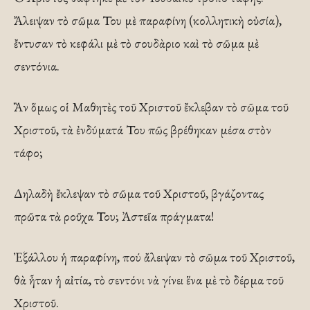
Ἄλειψαν τὸ σῶμα Του μὲ παραφίνη (κολλητικὴ οὐσία),
ἔντυσαν τὸ κεφάλι μὲ τὸ σουδὰριο καὶ τὸ σῶμα μὲ
σεντόνια.
Ἂν ὅμως οἱ Μαθητὲς τοῦ Χριστοῦ ἔκλεβαν τὸ σῶμα τοῦ
Χριστοῦ, τὰ ἐνδύματά Του πῶς βρέθηκαν μέσα στὸν
τάφο;
Δηλαδὴ ἔκλεψαν τὸ σῶμα τοῦ Χριστοῦ, βγάζοντας
πρῶτα τὰ ροῦχα Του; Ἀστεῖα πράγματα!
Ἐξάλλου ἡ παραφίνη, πού ἄλειψαν τὸ σῶμα τοῦ Χριστοῦ,
θὰ ἦταν ἡ αἰτία, τὸ σεντόνι νὰ γίνει ἕνα μὲ τὸ δέρμα τοῦ
Χριστοῦ.