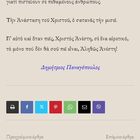
γιατί πιστεύουν σὲ πεθαμένους ἀνθρώπους.
Τὴν Ἀνάσταση τοῦ Χριστοῦ, ὁ σατανᾶς τὴν μισεῖ.
Γι᾽ αὐτὸ καὶ ὅταν πεῖς, Χριστὸς Ἀνέστη, σὲ ἕνα αἱρετικό,
τὸ μόνο πού δὲν θὰ σοῦ πεῖ εἶναι, Ἀληθῶς Ἀνέστη!
Δημήτριος Παναγόπουλος
Προηγούμενο άρθρο
Επόμενο άρθρο