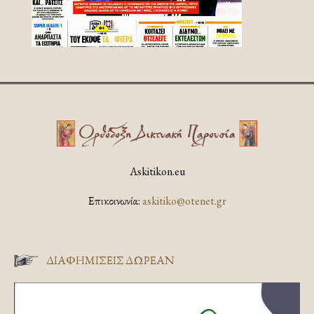
Askitikon.eu
Επικοινωνία:
askitiko@otenet.gr
ΔΙΑΦΗΜΊΣΕΙΣ ΔΩΡΕΆΝ