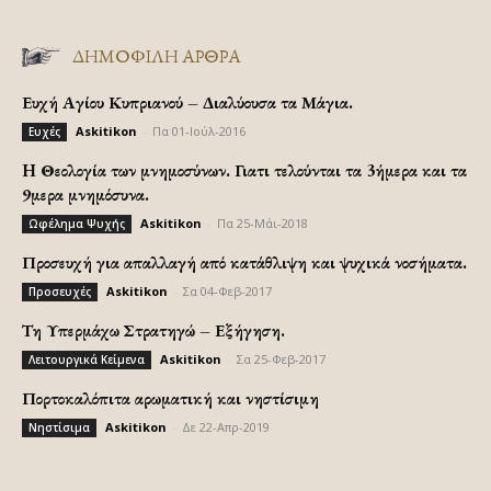
ΔΗΜΟΦΙΛΗ ΑΡΘΡΑ
Ευχή Αγίου Κυπριανού – Διαλύουσα τα Μάγια.
Askitikon
-
Πα 01-Ιούλ-2016
Ευχές
H Θεολογία των μνημοσύνων. Γιατι τελούνται τα 3ήμερα και τα
9μερα μνημόσυνα.
Askitikon
-
Πα 25-Μάι-2018
Ωφέλημα Ψυχής
Προσευχή για απαλλαγή από κατάθλιψη και ψυχικά νοσήματα.
Askitikon
-
Σα 04-Φεβ-2017
Προσευχές
Τη Υπερμάχω Στρατηγώ – Εξήγηση.
Askitikon
-
Σα 25-Φεβ-2017
Λειτουργικά Κείμενα
Πορτοκαλόπιτα αρωματική και νηστίσιμη
Askitikon
-
Δε 22-Απρ-2019
Νηστίσιμα