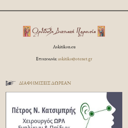
Askitikon.eu
Επικοινωνία:
askitiko@otenet.gr
ΔΙΑΦΗΜΊΣΕΙΣ ΔΩΡΕΆΝ