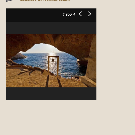
1
του 4