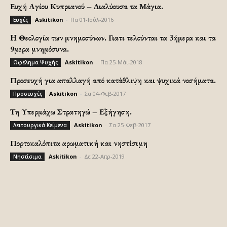
Ευχή Αγίου Κυπριανού – Διαλύουσα τα Μάγια.
Askitikon
-
Πα 01-Ιούλ-2016
Ευχές
H Θεολογία των μνημοσύνων. Γιατι τελούνται τα 3ήμερα και τα
9μερα μνημόσυνα.
Askitikon
-
Πα 25-Μάι-2018
Ωφέλημα Ψυχής
Προσευχή για απαλλαγή από κατάθλιψη και ψυχικά νοσήματα.
Askitikon
-
Σα 04-Φεβ-2017
Προσευχές
Τη Υπερμάχω Στρατηγώ – Εξήγηση.
Askitikon
-
Σα 25-Φεβ-2017
Λειτουργικά Κείμενα
Πορτοκαλόπιτα αρωματική και νηστίσιμη
Askitikon
-
Δε 22-Απρ-2019
Νηστίσιμα