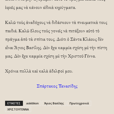
ἱερεῖς μας νὰ κάνουν εἰδικὰ κηρύγματα.
Καλῶ τοὺς ἀναδόχους νὰ διδάσκουν τὰ πνευματικὰ τους
παιδιά. Καλῶ ὅλους τοὺς γονεῖς νὰ πετάξουν αὐτὸ τὸ
πρᾶγμα ἀπὸ τὰ σπίτια τους. Διότι ὁ Σάντα Κλάους δὲν
εἶναι Ἅγιος Βασίλης. Δὲν ἔχει καμμία σχέση μὲ τὴν πίστη
μας. Δὲν ἔχει καμμία σχέση μὲ τὴν Χριστοῦ Γέννα.
Χρόνια πολλὰ καὶ καλὰ ἀδελφοὶ μου.
Σπάρτακος Τανασίδης
ΕΤΙΚΕΤΕΣ
askitikon
Άγιος Βασίλης
Πρωτοχρονιά
ΧΡΙΣΤΟΥΓΕΝΝΑ