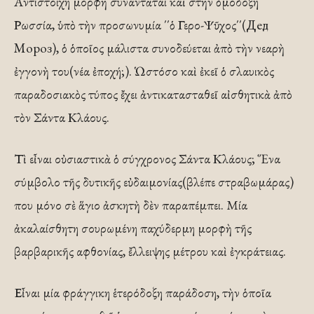
Ἀντίστοιχη μορφὴ συναντᾶται καὶ στὴν ὁμόδοξη
Ρωσσία, ὑπὸ τὴν προσωνυμία ΄΄ὁ Γερο-Ψῦχος΄΄(Дед
Мороз), ὁ ὁποῖος μάλιστα συνοδεύεται ἀπὸ τὴν νεαρὴ
ἐγγονὴ του(νέα ἐποχή;). Ὡστόσο καὶ ἐκεῖ ὁ σλαυικὸς
παραδοσιακὸς τύπος ἔχει ἀντικατασταθεῖ αἰσθητικὰ ἀπὸ
τὸν Σάντα Κλάους.
Τὶ εἶναι οὐσιαστικὰ ὁ σύγχρονος Σάντα Κλάους; Ἕνα
σύμβολο τῆς δυτικῆς εὐδαιμονίας(βλέπε στραβωμάρας)
που μόνο σὲ ἅγιο ἀσκητὴ δὲν παραπέμπει. Μία
ἀκαλαίσθητη σουρωμένη παχύδερμη μορφὴ τῆς
βαρβαρικῆς αφθονίας, ἔλλειψης μέτρου καὶ ἐγκράτειας.
Εἶναι μία φράγγικη ἑτερόδοξη παράδοση, τὴν ὁποῖα