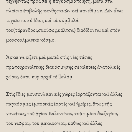
τεχνηέντως προωθεῖ ἡ παγκοσμιοποίηση, μέσα στὰ
πλαίσια ἐπιβολῆς πανθησκειῶν καὶ πανεθίμων. Δὲν εἶναι
τυχαῖο που ὁ ἴδιος καὶ τὰ σύμβολά
του(τάρανδροι,σκοῦφος,κάλτσα) διαδίδονται καὶ στὸν
μουσουλμανικὸ κόσμο.
Ἀρκεῖ νὰ ρίξετε μιὰ ματιὰ στὶς νέες τάσεις
πρωτοχρονιάτικης διακόσμησης σὲ κάποιες ἀνατολικὲς
χώρες, ὅπου κυριαρχεῖ τὸ Ἰσλάμ.
Στὶς ἴδιες μουσουλμανικὲς χώρες ἑορτάζονται καὶ ἄλλες
παγκόσμιες ἐμπορικὲς ἑορτὲς καὶ ἡμέρες, ὅπως τῆς
γυναῖκας, τοῦ ἁγίου Βαλεντίνου, τοῦ τιμίου διαζυγίου,
τοῦ νεφροῦ, τοῦ μακαρονιοῦ, καθῶς καὶ ἄλλες