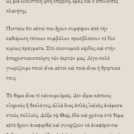
ὡς μιὰ ἑλκυστικὴ ξένη ἐπιρροή, ἐμεῖς καὶ ὁ ὑπόλοιπος
πλανήτης.
Πιστεύω ὅτι αὐτοὶ που ἔχουν συμφέρον ἀπὸ τὴν
καθιέρωση τέτοιων συμβόλων προσβλέπουν σὲ δύο
κυρίως πράγματα. Στὸ οἰκονομικὸ κέρδος καὶ στὴν
ἀποχριστιανοποίηση τῶν ἑορτῶν μας. Λίγο-πολὺ
γνωρίζουμε ποιοὶ εἶναι αὐτοὶ καὶ ποιὰ εἶναι ἡ θρησκεία
τους.
Τὸ θέμα εἶναι τὶ κάνουμε ἐμεῖς. Δὲν εἶμαι κάποιος
κληρικὸς ἤ θεολόγος, ἀλλὰ ἕνας ἁπλὸς λαϊκὸς ἀνάμεσα
στοὺς πολλούς. Δόξα τῷ Θεῷ, ἐδῶ καὶ χρόνια στὸ θέμα
αὐτὸ ἔχουν ἀναφερθεῖ καὶ συνεχίζουν νὰ ἀναφέρονται