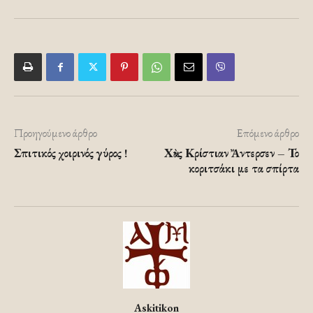
Προηγούμενο άρθρο
Επόμενο άρθρο
Σπιτικός χοιρινός γύρος !
Χὰνς Κρίστιαν Ἄντερσεν – Το
κοριτσάκι με τα σπίρτα
Askitikon