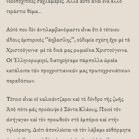
νεοεποχίτικες σαχλαμάρες. Ἀλλὰ αὐτὸ εἶναι ἕνα ἄλλο
τεράστιο θέμα…
Αὐτὸ που δὲν ἀντιλαμβανόμαστε εἶναι ὅτι ὁ τέτοιου
εἴδους ἐμπορικὸς ‘’ἁηβασίλης’’, οὐδεμία σχέση ἔχει μὲ τὰ
Χριστοῦγενναˑ μὲ τὰ δικὰ μας ρωμαίϊκα Χριστούγεννα.
Οἱ Ἑλληνορωμηοί, διατηρήσαμε πάμπολλα ὡραῖα
κατάλοιπα τῶν προχριστιανικῶν μας πρωτοχρονιάτικων
παραδόσεων.
Τέτοιο εἶναι οἱ καλικάντζαροι καὶ τὸ δένδρο τῆς ζωῆς.
Ἀπὸ πότε μᾶς προέκυψε ὁ Σάντα Κλάους; Ποιοὶ τὸν
εἰσήγαγαν καὶ τὸν προωθοῦν στὸ ἐμπόριο καὶ στὴν
τηλεόραση; Διότι ἀποκλείεται νὰ τὸν λάβαμε αὐθόρμητα