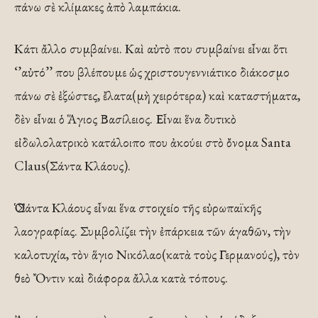
πάνω σὲ κλίμακες ἀπὸ λαμπάκια.
Κάτι ἄλλο συμβαίνει. Καὶ αὐτὸ που συμβαίνει εἶναι ὅτι
‘’αὐτό’’ που βλέπουμε ὡς χριστουγεννιάτικο διάκοσμο
πάνω σὲ ἐξώστες, ἔλατα(μὴ χειρότερα) καὶ καταστήματα,
δὲν εἶναι ὁ Ἅγιος Βασίλειος. Εἶναι ἕνα δυτικὸ
εἰδωλολατρικὸ κατάλοιπο που ἀκούει στὸ ὄνομα Santa
Claus(Σάντα Κλάους).
Ὁ Σάντα Κλάους εἶναι ἕνα στοιχείο τῆς εὐρωπαϊκῆς
λαογραφίας. Συμβολίζει τὴν ἐπάρκεια τῶν άγαθῶν, τὴν
καλοτυχία, τὸν ἅγιο Νικόλαο(κατὰ τοὺς Γερμανούς), τὸν
θεὸ Ὄντιν καὶ διάφορα ἄλλα κατὰ τόπους.