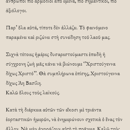
ἄνθρωποι πιὸ ἁρμόδιοι ἀπὸ ἐμένα, πιὸ σημαντικοί, πιὸ
ἀξιόλογοι.
Παρ’ ὅλα αὐτά, τίποτε δὲν ἀλλάζει. Τὸ φαινόμενο
παραμένει καὶ ριζώνει στὴ συνείδηση τοῦ λαοῦ μας.
Συχνὰ τέτοιες ἡμέρες δυσαρεστούμαστε ἐπειδὴ ἡ
σύγχρονη ζωὴ μᾶς κάνει νὰ βιώνουμε ‘’Χριστούγεννα
δίχως Χριστό’’. Θὰ συμπλήρωνα ἐπίσης, Χριστούγεννα
δίχως Ἁη Βασίλη.
Καλῶ ὅλους τοὺς λαϊκούς.
Κατὰ τὴ διάρκεια αὐτῶν τῶν εἴκοσι μὲ τριάντα
ἑορταστικῶν ἡμερῶν, νὰ ἐνημερώνουν σχετικὰ ὁ ἕνας τὸν
ἄλλον. Νὰ μὴν ἀγοράζουν αὐτὸ τὸ πρᾶγμα. Καλῶ τοὺς