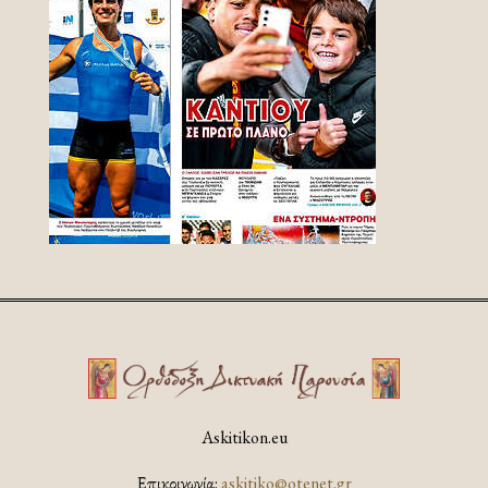
Askitikon.eu
Επικοινωνία:
askitiko@otenet.gr