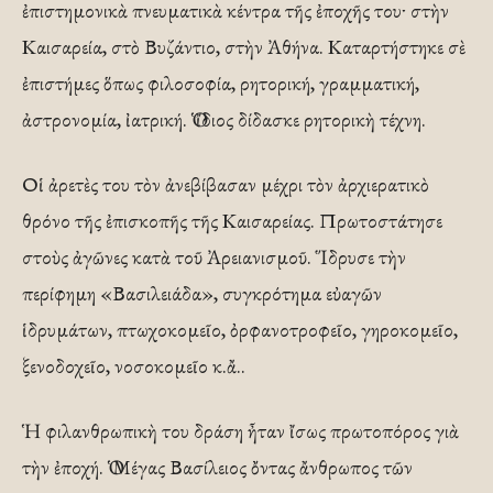
ἐπιστημονικὰ πνευματικὰ κέντρα τῆς ἐποχῆς τουˑ στὴν
Καισαρεία, στὸ Βυζάντιο, στὴν Ἀθήνα. Καταρτήστηκε σὲ
ἐπιστήμες ὅπως φιλοσοφία, ρητορική, γραμματική,
ἀστρονομία, ἰατρική. Ὁ ἴδιος δίδασκε ρητορικὴ τέχνη.
Οἱ ἀρετὲς του τὸν ἀνεβίβασαν μέχρι τὸν ἀρχιερατικὸ
θρόνο τῆς ἐπισκοπῆς τῆς Καισαρείας. Πρωτοστάτησε
στοὺς ἀγῶνες κατὰ τοῦ Ἀρειανισμοῦ. Ἵδρυσε τὴν
περίφημη «Βασιλειάδα», συγκρότημα εὐαγῶν
ἱδρυμάτων, πτωχοκομεῖο, ὀρφανοτροφεῖο, γηροκομεῖο,
ξενοδοχεῖο, νοσοκομεῖο κ.ἄ..
Ἡ φιλανθρωπικὴ του δράση ἦταν ἴσως πρωτοπόρος γιὰ
τὴν ἐποχή. Ὁ Μέγας Βασίλειος ὄντας ἄνθρωπος τῶν