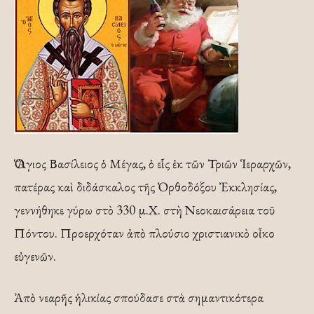
Ὁ Ἅγιος Βασίλειος ὁ Μέγας, ὁ εἷς ἐκ τῶν Τριῶν Ἱεραρχῶν,
πατέρας καὶ διδάσκαλος τῆς Ὀρθοδόξου Ἐκκλησίας,
γεννήθηκε γύρω στὸ 330 μ.Χ. στὴ Νεοκαισάρεια τοῦ
Πόντου. Προερχόταν ἀπὸ πλούσιο χριστιανικὸ οἶκο
εὐγενῶν.
Ἀπὸ νεαρῆς ἡλικίας σπούδασε στὰ σημαντικότερα