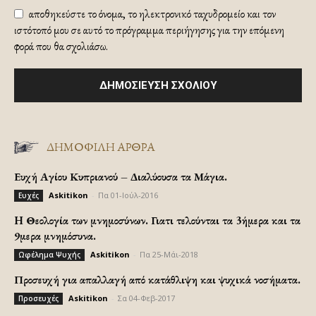
αποθηκεύστε το όνομα, το ηλεκτρονικό ταχυδρομείο και τον
ιστότοπό μου σε αυτό το πρόγραμμα περιήγησης για την επόμενη
φορά που θα σχολιάσω.
ΔΗΜΟΦΙΛΗ ΑΡΘΡΑ
Ευχή Αγίου Κυπριανού – Διαλύουσα τα Μάγια.
Askitikon
-
Πα 01-Ιούλ-2016
Ευχές
H Θεολογία των μνημοσύνων. Γιατι τελούνται τα 3ήμερα και τα
9μερα μνημόσυνα.
Askitikon
-
Πα 25-Μάι-2018
Ωφέλημα Ψυχής
Προσευχή για απαλλαγή από κατάθλιψη και ψυχικά νοσήματα.
Askitikon
-
Σα 04-Φεβ-2017
Προσευχές