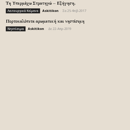
Τη Υπερμάχω Στρατηγώ – Εξήγηση.
Askitikon
-
Σα 25-Φεβ-2017
Λειτουργικά Κείμενα
Πορτοκαλόπιτα αρωματική και νηστίσιμη
Askitikon
-
Δε 22-Απρ-2019
Νηστίσιμα