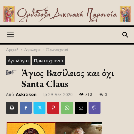
Askitikon
Αρχική
Αγιολόγιο
Πρωτοχρονιά
Αγιολόγιο
Πρωτοχρονιά
Άγιος Βασίλειος και όχι
Santa Claus
710
Από
Askitikon
-
Τρ 29-Δεκ-2020
0