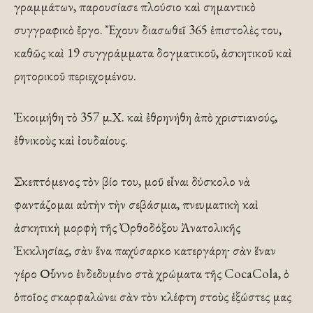
γραμμάτων, παρουσίασε πλούσιο καὶ σημαντικὸ
συγγραφικὸ ἔργο. Ἔχουν διασωθεῖ 365 ἐπιστολὲς του,
καθῶς καὶ 19 συγγράμματα δογματικοῦ, ἀσκητικοῦ καὶ
ρητορικοῦ περιεχομένου.
Ἐκοιμήθη τὸ 357 μ.Χ. καὶ ἐθρηνήθη ἀπὸ χριστιανούς,
ἐθνικοὺς καὶ ἰουδαίους.
Σκεπτόμενος τὸν βίο του, μοῦ εἶναι δύσκολο νὰ
φαντάζομαι αὐτὴν τὴν σεβάσμια, πνευματικὴ καὶ
ἀσκητικὴ μορφὴ τῆς Ὀρθοδόξου Ἀνατολικῆς
Ἐκκλησίας, σὰν ἕνα παχύσαρκο κατεργάρηˑ σὰν ἕναν
γέρο Οὗννο ἐνδεδυμένο στὰ χρώματα τῆς CocaCola, ὁ
ὁποῖος σκαρφαλώνει σὰν τὸν κλέφτη στοὺς ἐξώστες μας