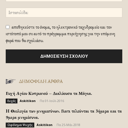
αποθηκεύστε το όνομα, το ηλεκτρονικό ταχυδρομείο και τον
ιστότοπό μου σε αυτό το πρόγραμμα περιήγησης για την επόμενη
φορά που θα σχολιάσω.
ΔΗΜΟΦΙΛΗ ΑΡΘΡΑ
Ευχή Αγίου Κυπριανού – Διαλύουσα τα Μάγια.
Askitikon
-
Πα 01-Ιούλ-2016
Ευχές
H Θεολογία των μνημοσύνων. Γιατι τελούνται τα 3ήμερα και τα
9μερα μνημόσυνα.
Askitikon
-
Πα 25-Μάι-2018
Ωφέλημα Ψυχής