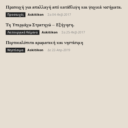
Προσευχή για απαλλαγή από κατάθλιψη και ψυχικά νοσήματα.
Askitikon
-
Σα 04-Φεβ-2017
Προσευχές
Τη Υπερμάχω Στρατηγώ – Εξήγηση.
Askitikon
-
Σα 25-Φεβ-2017
Λειτουργικά Κείμενα
Πορτοκαλόπιτα αρωματική και νηστίσιμη
Askitikon
-
Δε 22-Απρ-2019
Νηστίσιμα