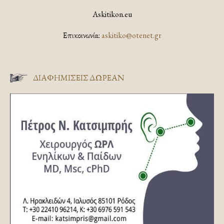
Askitikon.eu
Επικοινωνία:
askitiko@otenet.gr
ΔΙΑΦΗΜΊΣΕΙΣ ΔΩΡΕΆΝ