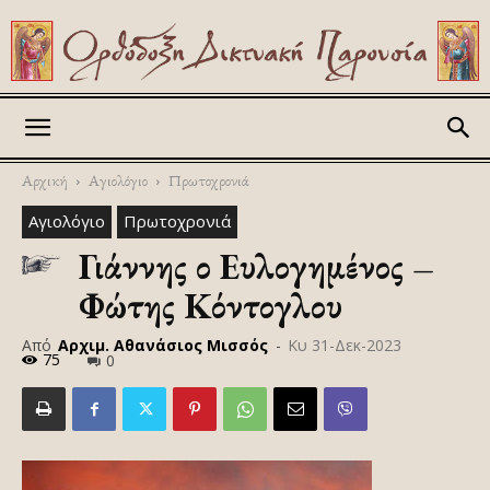
Askitikon
Αρχική
Αγιολόγιο
Πρωτοχρονιά
Αγιολόγιο
Πρωτοχρονιά
Γιάννης ο Ευλογημένος –
Φώτης Κόντογλου
Από
Αρχιμ. Αθανάσιος Μισσός
-
Κυ 31-Δεκ-2023
75
0