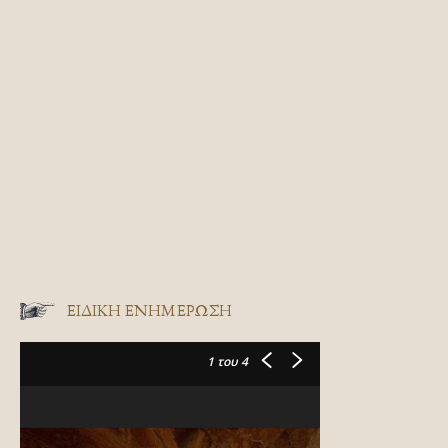
ΕΙΔΙΚΉ ΕΝΗΜΈΡΩΣΗ
1
του 4