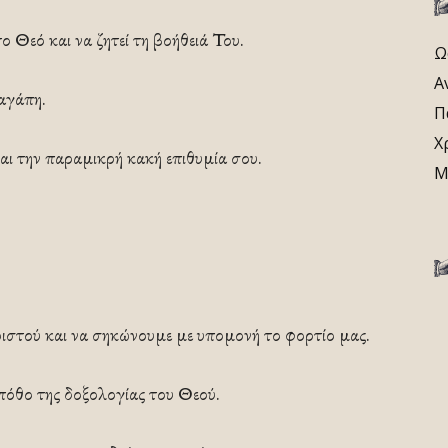
ο Θεό και να ζητεί τη βοήθειά Του.
Ω
Α
αγάπη.
Π
Χ
και την παραμικρή κακή επιθυμία σου.
Μ
στού και να σηκώνουμε με υπομονή το φορτίο μας.
πόθο της δοξολογίας του Θεού.