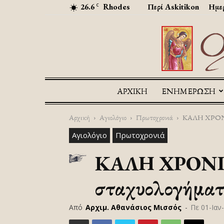
26.6
Rhodes
Περί Askitikon
Ημερ
C
ΑΡΧΙΚΉ
ΕΝΗΜΕΡΩΣΗ
Αρχική
Αγιολόγιο
Πρωτοχρονιά
ΚΑΛΗ ΧΡΟΝΙΑ…
Αγιολόγιο
Πρωτοχρονιά
ΚΑΛΗ ΧΡΟΝΙΑ…
σταχυολογήματα
Από
Αρχιμ. Αθανάσιος Μισσός
-
Πε 01-Ιαν