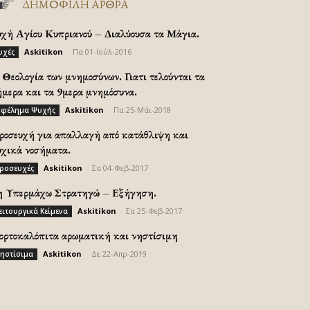
ΔΗΜΟΦΙΛΗ ΑΡΘΡΑ
υχή Αγίου Κυπριανού – Διαλύουσα τα Μάγια.
Askitikon
-
Πα 01-Ιούλ-2016
υχές
Θεολογία των μνημοσύνων. Γιατι τελούνται τα
ήμερα και τα 9μερα μνημόσυνα.
Askitikon
-
Πα 25-Μάι-2018
φέλημα Ψυχής
ροσευχή για απαλλαγή από κατάθλιψη και
υχικά νοσήματα.
Askitikon
-
Σα 04-Φεβ-2017
ροσευχές
η Υπερμάχω Στρατηγώ – Εξήγηση.
Askitikon
-
Σα 25-Φεβ-2017
ειτουργικά Κείμενα
ορτοκαλόπιτα αρωματική και νηστίσιμη
Askitikon
-
Δε 22-Απρ-2019
ηστίσιμα