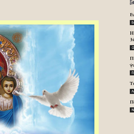
Ε
Ε
H 
3
Ω
Π
ψ
Π
Τ
Λ
Π
Ν