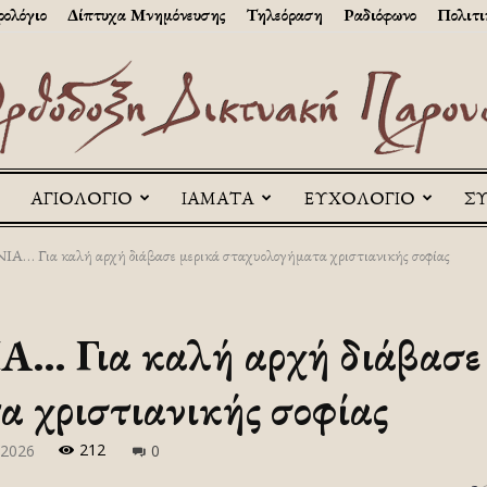
ολόγιο
Δίπτυχα Μνημόνευσης
Τηλεόραση
Ραδιόφωνο
Πολιτι
ΑΓΙΟΛΟΓΙΟ
ΙΑΜΑΤΑ
ΕΥΧΟΛΟΓΙΟ
Σ
Askitikon
 Για καλή αρχή διάβασε μερικά σταχυολογήματα χριστιανικής σοφίας
 Για καλή αρχή διάβασε 
 χριστιανικής σοφίας
212
-2026
0