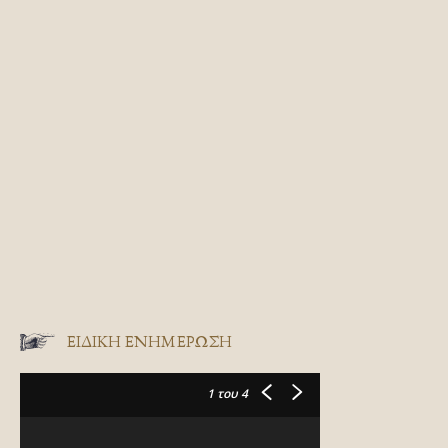
ΕΙΔΙΚΉ ΕΝΗΜΈΡΩΣΗ
1
του 4