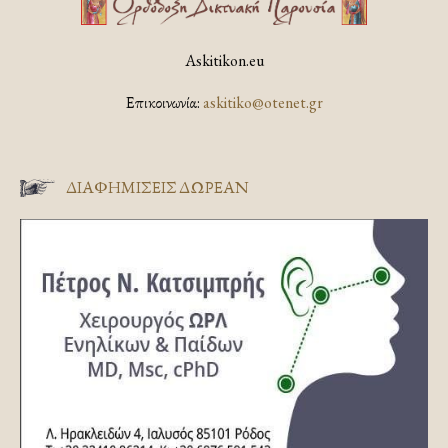
Askitikon.eu
Επικοινωνία:
askitiko@otenet.gr
ΔΙΑΦΗΜΊΣΕΙΣ ΔΩΡΕΆΝ