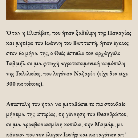
Όταν η Ελισάβετ, που ήταν ξαδέλφη της Παναγίας
και μητέρα του Ιωάννη του Βαπτιστή, ήταν έγκυος
στον 6ο μήνα της, ο Θεός έστειλε τον αρχάγγελο
Γαβριήλ σε μια φτωχή αγροτοποιμενική κωμόπολη
της Γαλιλαίας, που λεγόταν Ναζαρέτ (είχε δεν είχε
300 κατοίκους).
Αποστολή του ήταν να μεταδώσει το πιο σπουδαίο
μήνυμα της ιστορίας, τη γέννηση του Θεανθρώπου,
σε μια αρραβωνιασμένη κοπέλα, την Μαριάμ, με
κάποιον που τον έλεγαν Ιωσήφ και καταγόταν απ’