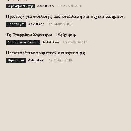
Askitikon
-
Πα 25-Μάι-2018
Ωφέλημα Ψυχής
Προσευχή για απαλλαγή από κατάθλιψη και ψυχικά νοσήματα.
Askitikon
-
Σα 04-Φεβ-2017
Προσευχές
Τη Υπερμάχω Στρατηγώ – Εξήγηση.
Askitikon
-
Σα 25-Φεβ-2017
Λειτουργικά Κείμενα
Πορτοκαλόπιτα αρωματική και νηστίσιμη
Askitikon
-
Δε 22-Απρ-2019
Νηστίσιμα