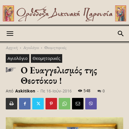
Askitikon
Αρχική
Αγιολόγιο
Θεομητορικές
Αγιολόγιο
Θεομητορικές
Ο Ευαγγελισμός της
Θεοτόκου !
548
Από
Askitikon
-
Πε 16-Ιούν-2016
0