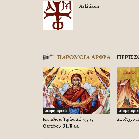
Askitikon
ΠΑΡΟΜΟΙΑ ΑΡΘΡΑ
ΠΕΡΙΣΣ
Θεομητορικές
Θεομητορικ
Κατάθεσις Τιμίας Ζώνης τῆς
Ζωοδόχου Π
Θεοτόκου, 31/8 ε.ε.