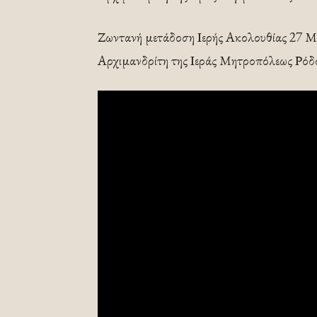
Ζωντανή μετάδοση Ιερής Ακολουθίας 27 Μα
Αρχιμανδρίτη της Ιεράς Μητροπόλεως Ρόδ