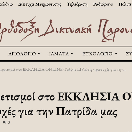
ολόγιο
Δίπτυχα Μνημόνευσης
Τηλεόραση
Ραδιόφωνο
Πολιτι
ΑΓΙΟΛΟΓΙΟ
ΙΑΜΑΤΑ
ΕΥΧΟΛΟΓΙΟ
Σ
Askitikon
ρετισμοί στο ΕΚΚΛΗΣΙΑ ONLINE- Γράψτε LIVE τις προσευχές για την...
ρετισμοί στο ΕΚΚΛΗΣΙΑ O
υχές για την Πατρίδα μας
0