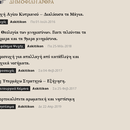
ΔΗΜΟΦΙΛΗ ΑΡΘΡΑ
υχή Αγίου Κυπριανού – Διαλύουσα τα Μάγια.
Askitikon
-
Πα 01-Ιούλ-2016
υχές
Θεολογία των μνημοσύνων. Γιατι τελούνται τα
ήμερα και τα 9μερα μνημόσυνα.
Askitikon
-
Πα 25-Μάι-2018
φέλημα Ψυχής
ροσευχή για απαλλαγή από κατάθλιψη και
υχικά νοσήματα.
Askitikon
-
Σα 04-Φεβ-2017
ροσευχές
η Υπερμάχω Στρατηγώ – Εξήγηση.
Askitikon
-
Σα 25-Φεβ-2017
ειτουργικά Κείμενα
ορτοκαλόπιτα αρωματική και νηστίσιμη
Askitikon
-
Δε 22-Απρ-2019
ηστίσιμα