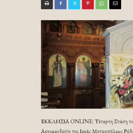
ΕΚΚΛΗΣΙΑ ONLINE: Τέταρτη Στάση των Χ
Αρχιμανδρίτη της Ιεράς Μητροπόλεως Ρόδ