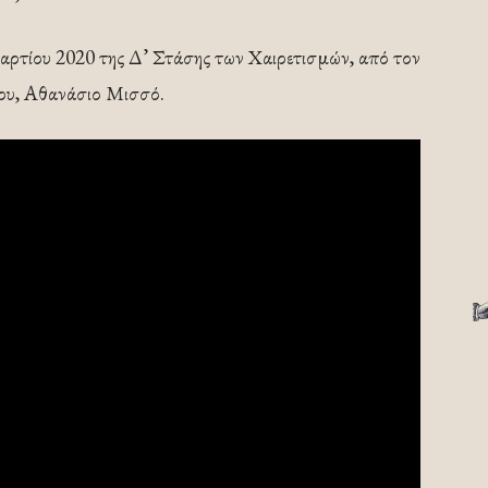
ρτίου 2020 της Δ’ Στάσης των Χαιρετισμών, από τον
ου, Αθανάσιο Μισσό.