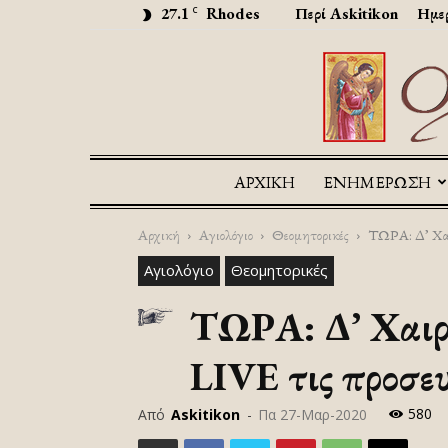
27.1
Rhodes
Περί Askitikon
Ημερ
C
ΑΡΧΙΚΉ
ΕΝΗΜΕΡΩΣΗ
Αρχική
Αγιολόγιο
Θεομητορικές
ΤΩΡΑ: Δ’ Χαι
Αγιολόγιο
Θεομητορικές
ΤΩΡΑ: Δ’ Χαι
LIVE τις προσε
580
Από
Askitikon
-
Πα 27-Μαρ-2020