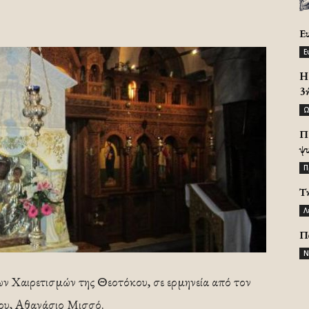
Ε
Ε
H 
3
Ω
Π
ψ
Π
Τ
Λ
Π
Ν
αιρετισμών της Θεοτόκου, σε ερμηνεία από τον
ου, Αθανάσιο Μισσό.