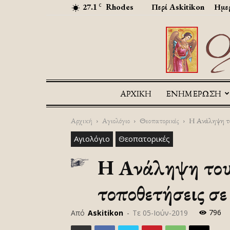
27.1
Rhodes
Περί Askitikon
Ημερ
C
ΑΡΧΙΚΉ
ΕΝΗΜΕΡΩΣΗ
Αρχική
Αγιολόγιο
Θεοπατορικές
Η Ανάληψη του
Αγιολόγιο
Θεοπατορικές
Η Ανάληψη του 
τοποθετήσεις σε
796
Από
Askitikon
-
Τε 05-Ιούν-2019