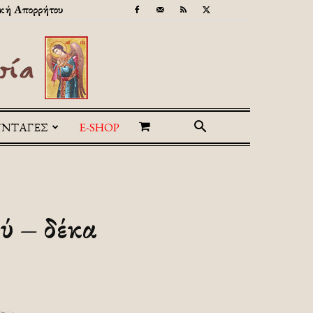
κή Απορρήτου
ΥΝΤΑΓΕΣ
E-SHOP
ύ – δέκα