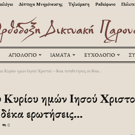
ολόγιο
Δίπτυχα Μνημόνευσης
Τηλεόραση
Ραδιόφωνο
Πολιτι
ΑΓΙΟΛΟΓΙΟ
ΙΑΜΑΤΑ
ΕΥΧΟΛΟΓΙΟ
Σ
Askitikon
 Κυρίου ημών Ιησού Χριστού – δέκα τοποθετήσεις σε δέκα...
Κυρίου ημών Ιησού Χριστο
 δέκα ερωτήσεις…
0