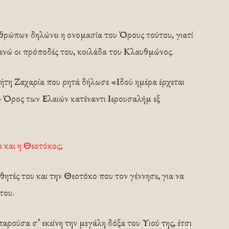
νθρώπων δηλώνει η ονομασία του Όρους τούτου, γιατί
ενώ οι πρόποδές του, κοιλάδα του Κλαυθμώνος.
ήτη Ζαχαρία που ρητά δήλωσε «Ιδού ημέρα έρχεται
το Όρος των Ελαιών κατέναντι Ιερουσαλήμ εξ
ι και η Θεοτόκος;
ητές του και την Θεοτόκο που τον γέννησε, για να
του.
αρούσα σ’ εκείνη την μεγάλη δόξα του Υιού της, έτσι