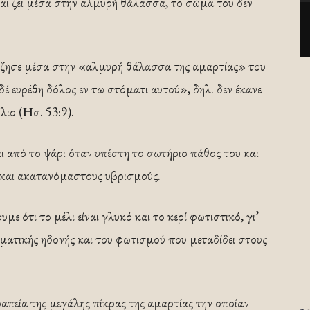
αι ζει μέσα στην αλμυρή θάλασσα, το σώμα του δεν
έζησε μέσα στην «αλμυρή θάλασσα της αμαρτίας» του
έ ευρέθη δόλος εν τω στόματι αυτού», δηλ. δεν έκανε
λιο (Ησ. 53:9).
ι από το ψάρι όταν υπέστη το σωτήριο πάθος του και
 και ακατανόμαστους υβρισμούς.
ε ότι το μέλι είναι γλυκό και το κερί φωτιστικό, γι’
ματικής ηδονής και του φωτισμού που μεταδίδει στους
.
απεία της μεγάλης πίκρας της αμαρτίας την οποίαν