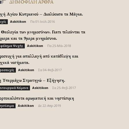
ΔΗΜΟΦΙΛΗ ΑΡΘΡΑ
υχή Αγίου Κυπριανού – Διαλύουσα τα Μάγια.
Askitikon
-
Πα 01-Ιούλ-2016
υχές
Θεολογία των μνημοσύνων. Γιατι τελούνται τα
ήμερα και τα 9μερα μνημόσυνα.
Askitikon
-
Πα 25-Μάι-2018
φέλημα Ψυχής
ροσευχή για απαλλαγή από κατάθλιψη και
υχικά νοσήματα.
Askitikon
-
Σα 04-Φεβ-2017
ροσευχές
η Υπερμάχω Στρατηγώ – Εξήγηση.
Askitikon
-
Σα 25-Φεβ-2017
ειτουργικά Κείμενα
ορτοκαλόπιτα αρωματική και νηστίσιμη
Askitikon
-
Δε 22-Απρ-2019
ηστίσιμα