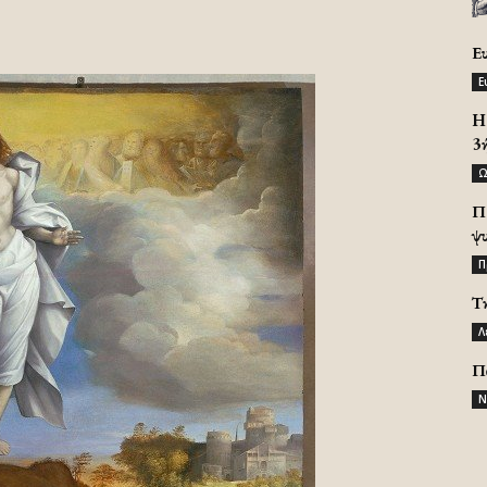
Ε
Ε
H 
3
Ω
Π
ψ
Π
Τ
Λ
Π
Ν