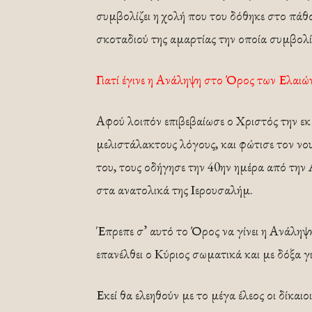
συμβολίζει η χολή που του δόθηκε στο πάθο
σκοταδιού της αμαρτίας την οποία συμβολίζ
Γιατί έγινε η Ανάληψη στο Όρος των Ελαιώ
Αφού λοιπόν επιβεβαίωσε ο Χριστός την ε
μελιστάλακτους λόγους, και φώτισε τον νου
του, τους οδήγησε την 40ην ημέρα από την
στα ανατολικά της Ιερουσαλήμ.
Έπρεπε σ’ αυτό το Όρος να γίνει η Ανάληψη
επανέλθει ο Κύριος σωματικά και με δόξα γ
Εκεί θα ελεηθούν με το μέγα έλεος οι δίκαιοι