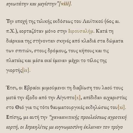
αγιωτάτην και μεγίστην”
[viii]
.
Την εποχή της τελικής εκδόσεως του Λευϊτικού (6ος αι.
π.Χ.), εορταζόταν μόνο στην
Ιερουσαλήμ
. Κατά τη
διάρκεια της στήνονταν σκηνές από κλαδιά στα δώματα
των σπιτιών, στους δρόμους, τους κήπους και τις
πλατείες και μέσα εκεί έμεναν μέχρι το τέλος της
γιορτής
[ix]
.
Έτσι, οι Εβραίοι μιμούμενοι τη διαβίωση του λαού τους
μετά την έξοδο από την Αίγυπτο
[x]
, απέδιδαν ευχαριστίες
στο Θεό για τις τότε θαυματουργικές εκδηλώσεις του
[xi]
.
Επίσης, με αυτή την
“χαναανιτικής προελεύσεως αγροτική
εορτή, οι Ισραηλίτες με ευγνωμοσύνη έκλειναν τον τρύγο