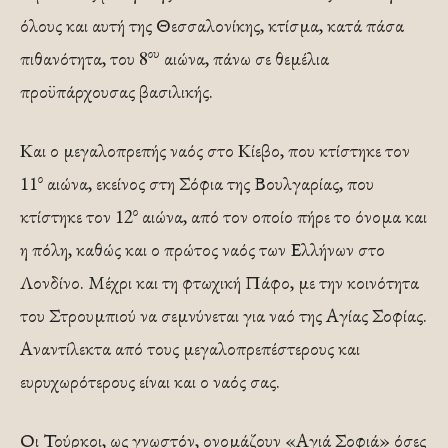
όλους και αυτή της Θεσσαλονίκης, κτίσμα, κατά πάσα
ου
πιθανότητα, του 8
αιώνα, πάνω σε θεμέλια
προϋπάρχουσας βασιλικής.
Και ο μεγαλοπρεπής ναός στο Κίεβο, που κτίστηκε τον
ο
11
αιώνα, εκείνος στη Σόφια της Βουλγαρίας, που
ο
κτίστηκε τον 12
αιώνα, από τον οποίο πήρε το όνομα και
η πόλη, καθώς και ο πρώτος ναός των Ελλήνων στο
Λονδίνο. Μέχρι και τη φτωχική Πάφο, με την κοινότητα
του Στρουμπιού να σεμνύνεται για ναό της Αγίας Σοφίας.
Αναντίλεκτα από τους μεγαλοπρεπέστερους και
ευρυχωρότερους είναι και ο ναός σας.
Οι Τούρκοι, ως γνωστόν, ονομάζουν «Αγιά Σοφιά» όσες