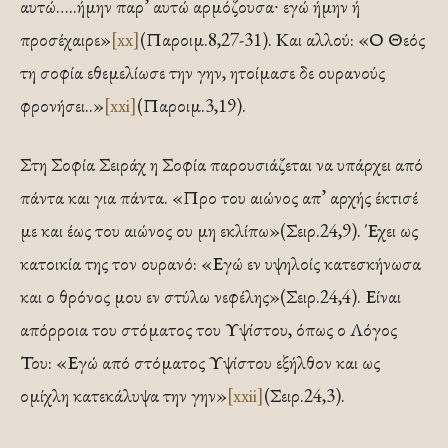
αυτώ…..ήμην παρ’ αυτώ αρμόζουσα∙ εγώ ήμην ή
προσέχαιρε»
[xx]
(Παροιμ.8,27-31). Και αλλού: «Ο Θεός
τη σοφία εθεμελίωσε την γην, ητοίμασε δε ουρανούς
φρονήσει..»
[xxi]
(Παροιμ.3,19).
Στη Σοφία Σειράχ η Σοφία παρουσιάζεται να υπάρχει από
πάντα και για πάντα. «Προ του αιώνος απ’ αρχής έκτισέ
με και έως του αιώνος ου μη εκλίπω»(Σειρ.24,9). Έχει ως
κατοικία της τον ουρανό: «Εγώ εν υψηλοίς κατεσκήνωσα
και ο θρόνος μου εν στύλω νεφέλης»(Σειρ.24,4). Είναι
απόρροια του στόματος του Υψίστου, όπως ο Λόγος
Του: «Εγώ από στόματος Υψίστου εξήλθον και ως
ομίχλη κατεκάλυψα την γην»
[xxii]
(Σειρ.24,3).