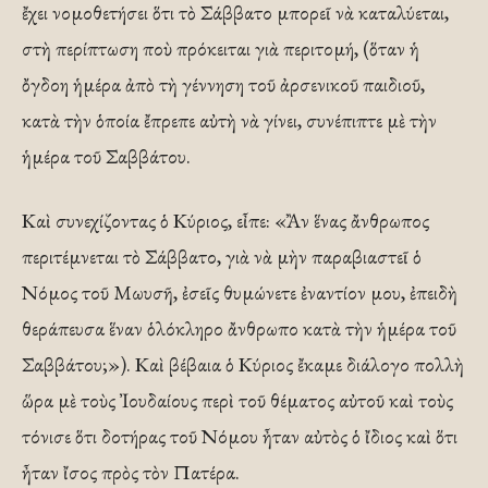
ἔχει νομοθετήσει ὅτι τὸ Σάββατο μπορεῖ νὰ καταλύεται,
στὴ περίπτωση ποὺ πρόκειται γιὰ περιτομή, (ὅταν ἡ
ὄγδοη ἡμέρα ἀπὸ τὴ γέννηση τοῦ ἀρσενικοῦ παιδιοῦ,
κατὰ τὴν ὁποία ἔπρεπε αὐτὴ νὰ γίνει, συνέπιπτε μὲ τὴν
ἡμέρα τοῦ Σαββάτου.
Καὶ συνεχίζοντας ὁ Κύριος, εἶπε: «Ἂν ἕνας ἄνθρωπος
περιτέμνεται τὸ Σάββατο, γιὰ νὰ μὴν παραβιαστεῖ ὁ
Νόμος τοῦ Μωυσῆ, ἐσεῖς θυμώνετε ἐναντίον μου, ἐπειδὴ
θεράπευσα ἕναν ὁλόκληρο ἄνθρωπο κατὰ τὴν ἡμέρα τοῦ
Σαββάτου;»). Καὶ βέβαια ὁ Κύριος ἔκαμε διάλογο πολλὴ
ὥρα μὲ τοὺς Ἰουδαίους περὶ τοῦ θέματος αὐτοῦ καὶ τοὺς
τόνισε ὅτι δοτήρας τοῦ Νόμου ἦταν αὐτὸς ὁ ἴδιος καὶ ὅτι
ἦταν ἴσος πρὸς τὸν Πατέρα.