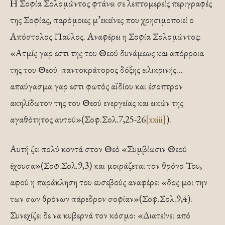
Η Σοφία Σολομώντος φτάνει σε λεπτομερείς περιγραφές
της Σοφίας, παρόμοιες μ’εκείνες που χρησιμοποιεί ο
Απόστολος Παύλος. Αναφέρει η Σοφία Σολομώντος:
«Ατμίς γαρ εστι της του Θεού δυνάμεως και απόρροια
της του Θεού παντοκράτορος δόξης ειλικρινής…
απαύγασμα γαρ εστι φωτός αϊδίου και έσοπτρον
ακηλίδωτον της του Θεού ενεργείας και εικών της
αγαθότητος αυτού»(Σοφ.Σολ.7,25-26
[xxiii]
).
Αυτή ζει πολύ κοντά στον Θεό «Συμβίωσιν Θεού
έχουσα»(Σοφ.Σολ.9,3) και μοιράζεται τον θρόνο Του,
αφού η παράκληση του ευσεβούς αναφέρει «δος μοι την
των σων θρόνων πάρεδρον σοφίαν»(Σοφ.Σολ.9,4).
Συνεχίζει δε να κυβερνά τον κόσμο: «Διατείνει από