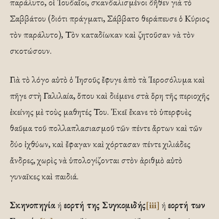
παράλυτο, οἱ Ἰουδαῖοι, σκανδαλισμένοι δῆθεν γιὰ τὸ
Σαββάτου (διότι πράγματι, Σάββατο θεράπευσε ὁ Κύριος
τὸν παράλυτο), Τὸν καταδίωκαν καὶ ζητοῦσαν νὰ τὸν
σκοτώσουν.
Γιὰ τὸ λόγο αὐτὸ ὁ Ἰησοῦς ἔφυγε ἀπὸ τὰ Ἱεροσόλυμα καὶ
πῆγε στὴ Γαλιλαία, ὅπου καὶ διέμενε στὰ ὅρη τῆς περιοχῆς
ἐκείνης μὲ τοὺς μαθητές Του. Ἐκεῖ ἔκανε τὸ ὑπερφυὲς
θαῦμα τοῦ πολλαπλασιασμοῦ τῶν πέντε ἄρτων καὶ τῶν
δύο ἰχθύων, καὶ ἔφαγαν καὶ χόρτασαν πέντε χιλιάδες
ἄνδρες, χωρὶς νὰ ὑπολογίζονται στὸν ἀριθμὸ αὐτὸ
γυναῖκες καὶ παιδιά.
Σκηνοπηγία
ή
εορτή της Συγκομιδής
[iii]
ή
εορτή των