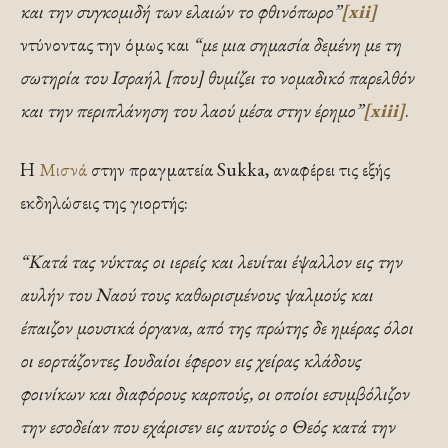
και την συγκομιδή των ελαιών το φθινόπωρο”
[xii]
ντύνοντας την όμως και
“με μια σημασία δεμένη με τη
σωτηρία του Ισραήλ [που] θυμίζει το νομαδικό παρελθόν
και την περιπλάνηση του λαού μέσα στην έρημο”
[xiii]
.
H
Μισνά
στην πραγματεία Sukka, αναφέρει τις εξής
εκδηλώσεις της γιορτής:
“Κατά τας νύκτας οι ιερείς και λευίται έψαλλον εις την
αυλήν του Ναού τους καθωρισμένους ψαλμούς και
έπαιζον μουσικά όργανα, από της πρώτης δε ημέρας όλοι
οι εορτάζοντες Ιουδαίοι έφερον εις χείρας κλάδους
φοινίκων και διαφόρους καρπούς, οι οποίοι εσυμβόλιζον
την εσοδείαν που εχάρισεν εις αυτούς ο Θεός κατά την