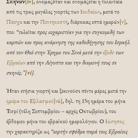
Σκηνών
[iv]
, ονομαζόταν και ονομάζεται η τελευταία
από τις τρεις μεγάλες γιορτές των
Ιουδαίων
, μετά το
Πάσχα
και την
Πεντηκοστή
, διάρκειας επτά ημερών
[v]
,
που
“τελείται προς ευχαριστίαν για την συγκομιδή των
καρπών και προς ανάμνηση της καθοδήγησης του Ισραήλ
από τον Θεό στην Έρημο του Σινά μετά την
έξοδο
των
Εβραίων
από την Αίγυπτο και την διαμονή τους σε
σκηνές.”
[vi]
.
Ήταν ετήσια γιορτή και ξεκινούσε πέντε μέρες μετά την
ημέρα του Εξιλασμού
[vii]
, δηλ. τη 15η ημέρα του μήνα
Τισρί (τέλη Σεπτεμβρίου – αρχές Οκτωβρίου), του
έβδομου μήνα του εβραϊκού ημερολόγιου. Ο
Ιώσηπος
την χαρακτηρίζει ως
“εορτήν σφόδρα παρά τοις Εβραίοις