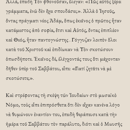
Ἀλλά, ἐπειδὴ Τὸν φθονοῦσαν, ἔλεγαν: «Πῶς αὐτὸς ξέρει
γράμματα, ἐνῶ δὲν ἔχει σπουδάσει;». Ἀλλὰ ὁ Ἰησοῦς,
ὄντας πράγματι νέος Ἀδάμ, ὅπως ἐκεῖνος ὁ πρῶτος ἦταν
κατάμεστος ἀπὸ σοφία, ἔτσι καὶ Αὐτός, ὄντας ἐπιπλέον
καὶ Θεός, ἦταν παντογνώστης . Γόγγυζαν λοιπὸν ὅλοι
κατὰ τοῦ Χριστοῦ καὶ ἐπιδίωκαν νὰ Τὸν σκοτώσουν
ὁπωσδήποτε. Ἐκεῖνος δέ, ἐλέγχοντάς τους ὅτι μάχονταν
δῆθεν ὑπὲρ τοῦ Σαββάτου, εἶπε: «Γιατί ζητᾶτε νὰ μὲ
σκοτώσετε;».
Καὶ στρέφοντας τὴ σκέψη τῶν Ἰουδαίων στὸ μωσαϊκὸ
Νόμο, τοὺς εἶπε ἐπιπρόσθετα ὅτι δὲν εἶχαν κανένα λόγο
νὰ θυμώνουν ἐναντίον του, ἐπειδὴ θεράπευσε κατὰ τὴν
ἡμέρα τοῦ Σαββάτου τὸν παράλυτο, διότι καὶ ὁ Μωυσῆς