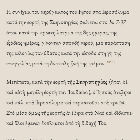
Η συνέχεια του κηρύγματος του Ιησού στα Ιεροσόλυμα
κατά την εορτή της Σκηνοπηγίας φαίνεται στο
Ιω 7:37
όπου κατά την πρωινή λατρεία της 8ης ημέρας, της
εξόδιας ημέρας, γίνονταν σπονδή νερού, μια παράσταση
της ευλογίας του ύδατος κατά την είσοδο στη γη της
[xviii]
επαγγελίας μετά τη δύσκολη ζωή της ερήμου
.
Μετέπειτα, κατὰ τὴν ἑορτὴ τῆς
Σκηνοπηγίας
(ἦταν δὲ
καὶ αὐτὴ μεγάλη ἑορτὴ τῶν Ἰουδαίων), ὁ Ἰησοῦς ἀνέβηκε
καὶ πάλι στὰ Ἱεροσόλυμα καὶ περπατοῦσε στὰ κρυφά.
Στὸ μέσο ὅμως τῆς ἑορτῆς ἀνέβηκε στὸ Ναὸ καὶ δίδασκε·
καὶ ὅλοι ἔμεναν ἔκπληκτοι ἀπὸ τὴ διδαχή Του.