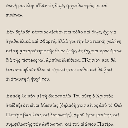
φωνὴ μεγάλη: «Ἐὰν τὶς διψᾶ, ἐρχέσθω πρὸς με καὶ
πινέτω».
Ἐὰν δηλαδὴ κάποιος αἰσθάνεται πόθο καὶ δίψα, ὄχι γιὰ
ἀγαθὰ ὑλικὰ καὶ φθαρτά, ἀλλὰ γιὰ τὴν ἐσωτερικὴ γαλήνη
καὶ τὴ μακαριότητα τῆς θείας ζωῆς, ἂς ἔρχεται πρὸς ἔμενα
διὰ τῆς πίστεως καὶ ἂς πίνει ἐλεύθερα. Πλησίον μου θὰ
ἱκανοποιηθοῦν ὅλοι οἱ εὐγενεῖς του πόθοι καὶ θὰ βρεῖ
ἀνάπαυση ἡ ψυχή του.
Ἐπειδὴ λοιπὸν μὲ τὴ διδασκαλία Του αὐτὴ ὁ Χριστὸς
ἀπέδειξε ὅτι εἶναι Μεσσίας (δηλαδὴ χρισμένος ἀπὸ τὸ Θεὸ
Πατέρα βασιλέας καὶ λυτρωτής), ἀφοῦ ἔγινε μεσίτης καὶ
συμφιλιωτὴς τῶν ἀνθρώπων καὶ τοῦ αἰώνιου Πατέρα