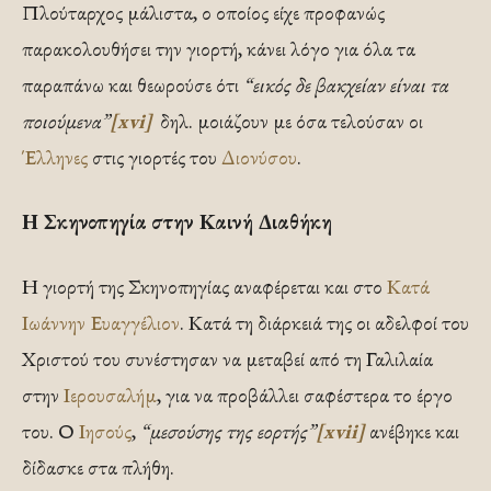
Πλούταρχος μάλιστα, ο οποίος είχε προφανώς
παρακολουθήσει την γιορτή, κάνει λόγο για όλα τα
παραπάνω και θεωρούσε ότι
“εικός δε βακχείαν είναι τα
ποιούμενα”
[xvi]
δηλ. μοιάζουν με όσα τελούσαν οι
Έλληνες
στις γιορτές του
Διονύσου
.
Η Σκηνοπηγία στην Καινή Διαθήκη
Η γιορτή της Σκηνοπηγίας αναφέρεται και στο
Κατά
Ιωάννην Ευαγγέλιον
. Κατά τη διάρκειά της οι αδελφοί του
Χριστού του συνέστησαν να μεταβεί από τη Γαλιλαία
στην
Ιερουσαλήμ
, για να προβάλλει σαφέστερα το έργο
του. Ο
Ιησούς
,
“μεσούσης της εορτής”
[xvii]
ανέβηκε και
δίδασκε στα πλήθη.