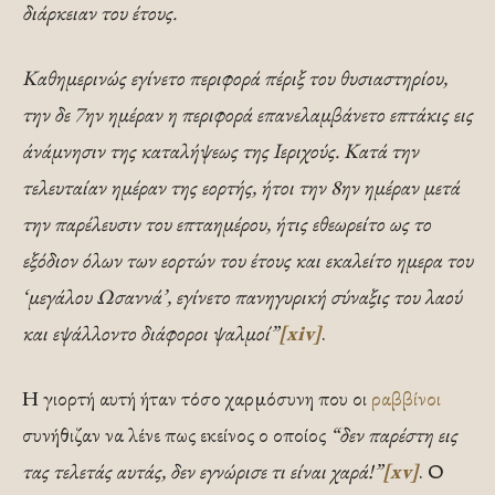
διάρκειαν του έτους.
Καθημερινώς εγίνετο περιφορά πέριξ του θυσιαστηρίου,
την δε 7ην ημέραν η περιφορά επανελαμβάνετο επτάκις εις
άνάμνησιν της καταλήψεως της Ιεριχούς. Κατά την
τελευταίαν ημέραν της εορτής, ήτοι την 8ην ημέραν μετά
την παρέλευσιν του επταημέρου, ήτις εθεωρείτο ως το
εξόδιον όλων των εορτών του έτους και εκαλείτο ημερα του
‘μεγάλου Ωσαννά’, εγίνετο πανηγυρική σύναξις του λαού
και εψάλλοντο διάφοροι ψαλμοί”
[xiv]
.
Η γιορτή αυτή ήταν τόσο χαρμόσυνη που οι
ραββίνοι
συνήθιζαν να λένε πως εκείνος ο οποίος
“δεν παρέστη εις
τας τελετάς αυτάς, δεν εγνώρισε τι είναι χαρά!”
[xv]
. Ο