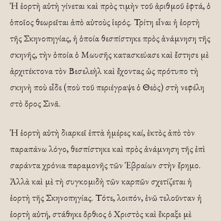
Ἡ ἑορτὴ αὐτὴ γίνεται καὶ πρὸς τιμὴν τοῦ ἀριθμοῦ ἑφτά, ὁ
ὁποῖος θεωρεῖται ἀπὸ αὐτοὺς ἱερός. Τρίτη εἶναι ἡ ἑορτὴ
τῆς Σκηνοπηγίας, ἡ ὁποία θεσπίστηκε πρὸς ἀνάμνηση τῆς
σκηνῆς, τὴν ὁποία ὁ Μωυσῆς κατασκεύασε καὶ ἔστησε μὲ
ἀρχιτέκτονα τὸν Βεσελεὴλ καὶ ἔχοντας ὡς πρότυπο τὴ
σκηνὴ ποὺ εἶδε (ποὺ τοῦ περιέγραψε ὁ Θεὸς) στὴ νεφέλη
στὸ ὅρος Σινᾶ.
Ἡ ἑορτὴ αὐτὴ διαρκεῖ ἑπτὰ ἡμέρες καί, ἐκτὸς ἀπὸ τὸν
παραπάνω λόγο, θεσπίστηκε καὶ πρὸς ἀνάμνηση τῆς ἐπὶ
σαράντα χρόνια παραμονῆς τῶν Ἑβραίων στὴν ἔρημο.
Ἀλλὰ καὶ μὲ τὴ συγκομιδὴ τῶν καρπῶν σχετίζεται ἡ
ἑορτὴ τῆς Σκηνοπηγίας. Τότε, λοιπόν, ἐνῶ τελοῦνταν ἡ
ἑορτὴ αὐτή, στάθηκε ὄρθιος ὁ Χριστὸς καὶ ἔκραξε μὲ