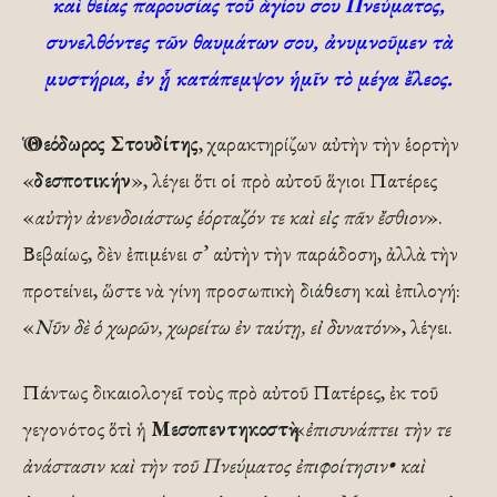
καὶ θείας παρουσίας τοῦ ἁγίου σου Πνεύματος,
συνελθόντες τῶν θαυμάτων σου, ἀνυμνοῦμεν τὰ
μυστήρια, ἐν ᾗ κατάπεμψον ἡμῖν τὸ μέγα ἔλεος.
Ὁ
Θεόδωρος Στουδίτης
, χαρακτηρίζων αὐτὴν τὴν ἑορτὴν
«
δεσποτικήν
», λέγει ὅτι οἱ πρὸ αὐτοῦ ἅγιοι Πατέρες
«
αὐτὴν ἀνενδοιάστως ἑόρταζόν τε καὶ εἰς πᾶν ἔσθιον
».
Βεβαίως, δὲν ἐπιμένει σ’ αὐτὴν τὴν παράδοση, ἀλλὰ τὴν
προτείνει, ὥστε νὰ γίνη προσωπικὴ διάθεση καὶ ἐπιλογή:
«
Νῦν δὲ ὁ χωρῶν, χωρείτω ἐν ταύτῃ, εἰ δυνατόν
», λέγει.
Πάντως δικαιολογεῖ τοὺς πρὸ αὐτοῦ Πατέρες, ἐκ τοῦ
γεγονότος ὅτὶ ἡ
Μεσοπεντηκοστὴ
«
ἐπισυνάπτει τὴν τε
ἀνάστασιν καὶ τὴν τοῦ Πνεύματος ἐπιφοίτησιν• καὶ