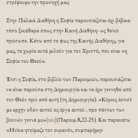
στρέψουμε την προσοχή μας:
Στην Παλαιά Διαθήκη η Σοφία παρουσιάζεται-όχι βέβαια
τόσο ξεκάθαρα όπως στην Καινή Διαθήκη- ως θεϊκό
πρόσωπο. Κάτω από το φως της Καινής Διαθήκης, για
μας, τα χωρία αυτά μιλούν για τον Χριστό, που είναι «η
Σοφία του Θεού».
Έτσι η Σοφία, στο βιβλίο των Παροιμιών, παρουσιάζεται
να είναι παρούσα στη Δημιουργία και να έχει γεννηθεί από
τον Θεόν πριν από αυτή (τη Δημιουργία): «Κύριος έκτισέ
με αρχήν οδών αυτού εις έργα αυτού…προ πάντων των
βουνών γεννά με»
[xix]
(Παροιμ.8,22-25). Και παρακάτω
«Ηνίκα ητοίμαζε τον ουρανόν, συμπαρήμην