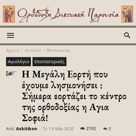
Askitikon
Αρχική
Αγιολόγιο
Θεοπατορικές
Αγιολόγιο
Θεοπατορικές
Η Μεγάλη Εορτή που
έχουμε λησμονήσει :
Σήμερα εορτάζει το κέντρο
της ορθοδοξίας η Αγια
Σοφιά!
2192
Από
Askitikon
-
Τε 13-Μάι-2020
0