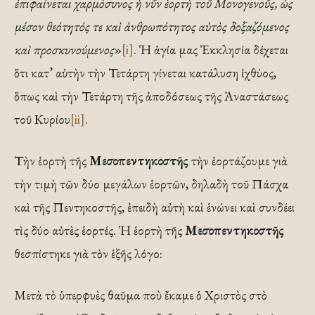
ἐπιφαίνεται χαρμόσυνος ἡ νῦν ἑορτὴ τοῦ Μονογενοῦς, ὡς
μέσον θεότητός τε καὶ ἀνθρωπότητος αὐτὸς δοξαζόμενος
καὶ προσκυνούμενος
»
[i]
. Ἡ ἁγία μας Ἐκκλησία δέχεται
ὅτι κατ’ αὐτὴν τὴν Τετάρτη γίνεται κατάλυση ἰχθύος,
ὅπως καὶ τὴν Τετάρτη τῆς ἀποδόσεως τῆς Ἀναστάσεως
τοῦ Κυρίου
[ii]
.
Τὴν ἑορτὴ τῆς
Μεσοπεντηκοστῆς
τὴν ἑορτάζουμε γιὰ
τὴν τιμὴ τῶν δύο μεγάλων ἑορτῶν, δηλαδὴ τοῦ Πάσχα
καὶ τῆς Πεντηκοστῆς, ἐπειδὴ αὐτὴ καὶ ἑνώνει καὶ συνδέει
τὶς δύο αὐτὲς ἑορτές. Ἡ ἑορτὴ τῆς
Μεσοπεντηκοστῆς
θεσπίστηκε γιὰ τὸν ἑξῆς λόγο:
Μετὰ τὸ ὑπερφυὲς θαῦμα ποὺ ἔκαμε ὁ Χριστὸς στὸ