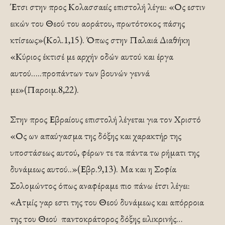
Έτσι στην προς Κολασσαείς επιστολή λέγει: «Ος εστιν
εικών του Θεού του αοράτου, πρωτότοκος πάσης
κτίσεως»(Κολ.1,15). Όπως στην Παλαιά Διαθήκη
«Κύριος έκτισέ με αρχήν οδών αυτού και έργα
αυτού…..προπάντων των βουνών γεννά
με»(Παροιμ.8,22).
Στην προς Εβραίους επιστολή λέγεται για τον Χριστό
«Ος ων απαύγασμα της δόξης και χαρακτήρ της
υποστάσεως αυτού, φέρων τε τα πάντα τω ρήματι της
δυνάμεως αυτού..»(Εβρ.9,13). Μα και η Σοφία
Σολομώντος όπως αναφέραμε πιο πάνω έτσι λέγει:
«Ατμίς γαρ εστι της του Θεού δυνάμεως και απόρροια
της του Θεού παντοκράτορος δόξης ειλικρινής…