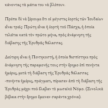
κάνοντας τὰ μάτια του νὰ βλέπουν.
Πρέπει δὲ νὰ ξέρουμε ὅτι οἱ μέγιστες ἑορτὲς τῶν Ἰουδαίων
εἶναι τρεῖς: Πρώτη εἶναι ἡ ἑορτὴ τοῦ Πάσχα, ἡ ὁποία
τελεῖται κατὰ τὸν πρῶτο μήνα, πρὸς ἀνάμνηση τῆς
διάβασης τῆς Ἐρυθρᾶς θάλασσας.
Δεύτερη εἶναι ἡ Πεντηκοστή, ἡ ὁποία θεσπίστηκε πρὸς
ἀνάμνηση τῆς παραμονῆς τους στὴν ἔρημο ἐπὶ πενήντα
ἡμέρες, μετὰ τὴ διάβαση τῆς Ἐρυθρᾶς θάλασσας
-πενήντα ἡμέρες, πράγματι, πέρασαν ἀπὸ τὴ διάβαση τῆς
Ἐρυθρὰς μέχρι ποὺ ἔλαβαν τὸ μωσαϊκὸ Νόμο. (Συνολικὰ
βέβαια στὴν ἔρημο ἔμειναν σαράντα χρόνια).