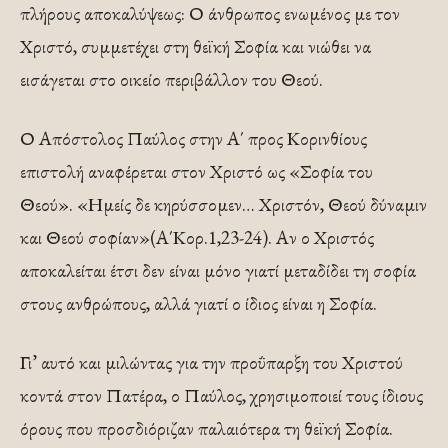
πλήρους αποκαλύψεως: Ο άνθρωπος ενωμένος με τον
Χριστό, συμμετέχει στη θεϊκή Σοφία και νιώθει να
εισάγεται στο οικείο περιβάλλον του Θεού.
Ο Απόστολος Παύλος στην Α΄ προς Κορινθίους
επιστολή αναφέρεται στον Χριστό ως «Σοφία του
Θεού». «Ημείς δε κηρύσσομεν… Χριστόν, Θεού δύναμιν
και Θεού σοφίαν»(Α΄Κορ.1,23-24). Αν ο Χριστός
αποκαλείται έτσι δεν είναι μόνο γιατί μεταδίδει τη σοφία
στους ανθρώπους, αλλά γιατί ο ίδιος είναι η Σοφία.
Γι’ αυτό και μιλώντας για την προΰπαρξη του Χριστού
κοντά στον Πατέρα, ο Παύλος, χρησιμοποιεί τους ίδιους
όρους που προσδιόριζαν παλαιότερα τη θεϊκή Σοφία.