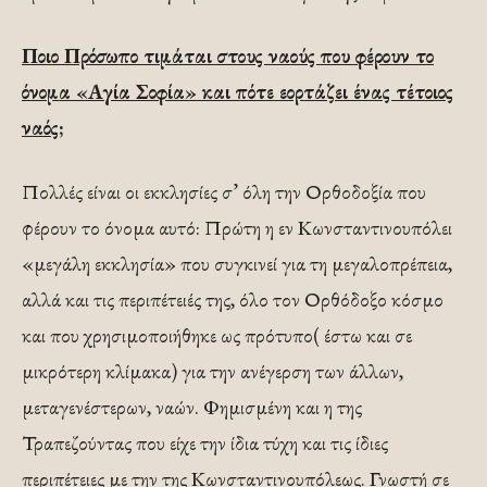
Ποιο Πρόσωπο τιμάται στους ναούς που φέρουν το
όνομα «Αγία Σοφία» και πότε εορτάζει ένας τέτοιος
ναός;
Πολλές είναι οι εκκλησίες σ’ όλη την Ορθοδοξία που
φέρουν το όνομα αυτό: Πρώτη η εν Κωνσταντινουπόλει
«μεγάλη εκκλησία» που συγκινεί για τη μεγαλοπρέπεια,
αλλά και τις περιπέτειές της, όλο τον Ορθόδοξο κόσμο
και που χρησιμοποιήθηκε ως πρότυπο( έστω και σε
μικρότερη κλίμακα) για την ανέγερση των άλλων,
μεταγενέστερων, ναών. Φημισμένη και η της
Τραπεζούντας που είχε την ίδια τύχη και τις ίδιες
περιπέτειες με την της Κωνσταντινουπόλεως. Γνωστή σε