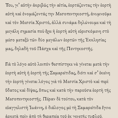
Του, γι’ αὐτὴν ἀκριβῶς τὴν αἰτία, ἑορτάζοντας τὴν ἑορτὴ
αὐτὴ καὶ ὀνομάζοντάς την Μεσοπεντηκοστή, ἀνυμνοῦμε
καὶ τὸν Μεσσία Χριστό, ἀλλὰ συνάμα δηλώνουμε καὶ τὴ
μεγάλη σημασία ποὺ ἔχει ἡ ἑορτὴ αὐτὴ εὑρισκόμενη στὸ
μέσο μεταξὺ τῶν δύο μεγάλων ἑορτῶν τῆς Ἐκκλησίας
μας, δηλαδὴ τοῦ Πάσχα καὶ τῆς Πεντηκοστῆς.
Γιὰ τὸ λόγο αὐτὸ λοιπόν θεσπίστηκε νὰ γίνεται μετὰ τὴν
ἑορτὴ αὐτὴ ἡ ἑορτὴ τῆς Σαμαρείτιδας, διότι καὶ σ’ ἐκείνη
τὴν ἑορτὴ γίνεται λόγος γιὰ τὸ Μεσσία Χριστὸ καὶ περὶ
ὕδατος καὶ δίψας, ὅπως καὶ κατὰ τὴν παροῦσα ἑορτὴ τῆς
Μεσοπεντηκοστῆς. Πέραν δὲ τούτου, κατὰ τὸν
εὐαγγελιστὴ Ἰωάννη, ὁ διάλογος μὲ τὴ Σαμαρείτιδα ἔγινε
ἀρκετὰ πρὶν ἀπὸ τὴ θεραπεία τοῦ ἐκ γενετῆς τυφλοῦ.