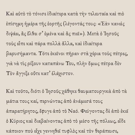
Καὶ αὐτὸ τὸ τόνισε ἰδιαίτερα κατὰ τὴν τελευταία καὶ πιὸ
ἐπίσημη ἡμέρα τῆς ἑορτῆς (λέγοντάς τους: «Ἐὰν κανεὶς
διψάει, ἂς ἔλθει σ’ ἐμένα καὶ ἂς πιεῖ»). Μετὰ ὁ Ἰησοῦς
τοὺς εἶπε καὶ πάρα πολλὰ ἄλλα, καὶ ἰδιαίτερα
βαρυσήμαντα. Τότε ἐκεῖνοι πῆραν στὰ χέρια τοὺς πέτρες,
γιὰ νὰ τὶς ρίξουν καταπάνω Του, πλὴν ὅμως πέτρα δὲν
Τὸν ἄγγιξε οὔτε κατ’ ἐλάχιστον.
Καὶ τοῦτο, διότι ὁ Ἰησοῦς χάθηκε θαυματουργικὰ ἀπὸ τὰ
μάτια τους καί, περνώντας ἀπὸ ἀνάμεσά τους
ἀπαρατήρητος, ἔφυγε ἀπὸ τὸ Ναό. Φεύγοντας δὲ ἀπὸ ἐκεῖ
ὁ Κύριος καὶ διαβαίνοντας ἀπὸ τὸ μέσο τῆς πόλεως, εἶδε
κάποιον ποὺ εἶχε γεννηθεῖ τυφλὸς καὶ τὸν θεράπευσε,