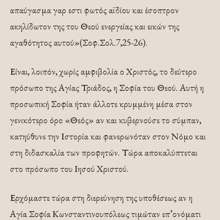
απαύγασμα γαρ εστι φωτός αϊδίου και έσοπτρον
ακηλίδωτον της του Θεού ενεργείας και εικών της
αγαθότητος αυτού»(Σοφ.Σολ.7,25-26).
Είναι, λοιπόν, χωρίς αμφιβολία ο Χριστός, το δεύτερο
πρόσωπο της Αγίας Τριάδος, η Σοφία του Θεού. Αυτή η
προσωπική Σοφία ήταν άλλοτε κρυμμένη μέσα στον
γενικότερο όρο «Θεός» αν και κυβερνούσε το σύμπαν,
κατηύθυνε την Ιστορία και φανερωνόταν στον Νόμο και
στη διδασκαλία των προφητών. Τώρα αποκαλύπτεται
στο πρόσωπο του Ιησού Χριστού.
Ερχόμαστε τώρα στη διερεύνηση της υποθέσεως αν η
Αγία Σοφία Κωνσταντινουπόλεως τιμώταν επ’ονόματι